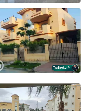
Tru
Broker
™