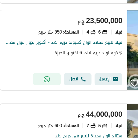
23,500,000
ج.م
فیلا
6
4
950 متر مربع
المساحة
:
فيلا للبيع ستاند الوان كمبوند دريم لاند - أكتوبر بجوار مول مصر ووصلة دهشور ومول العرب
كومباوند دريم لاند، 6 اكتوبر، الجيزة
الإيميل
اتصل
44,000,000
ج.م
فیلا
5
7
600 متر مربع
المساحة
:
ستاند الون مميزة للبيع في دريم لاند