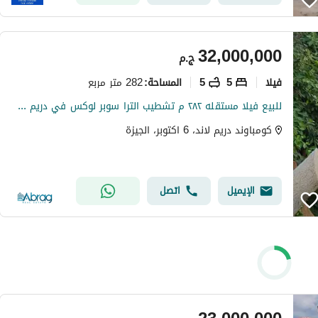
32,000,000
ج.م
فیلا
5
5
282 متر مربع
المساحة
:
للبيع فيلا مستقله ٢٨٢ م تشطيب الترا سوبر لوكس في دريم لاند 6 اكتوبر
كومباوند دريم لاند، 6 اكتوبر، الجيزة
الإيميل
اتصل