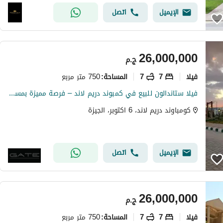
الإيميل
اتصل
26,000,000
ج.م
فیلا
7
7
750 متر مربع
المساحة
:
فيلا ستاندالون للبيع في كمبوند دريم لاند – فرصة مميزة بمساحة كبيرة وسعر تنافسي | برايم لوكيشن & استلام فوري
كومباوند دريم لاند، 6 اكتوبر، الجيزة
الإيميل
اتصل
26,000,000
ج.م
فیلا
7
7
750 متر مربع
المساحة
: