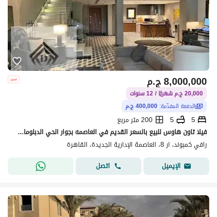
8,000,000
ج.م
20,000 ج.م شهريًا / 12 سنوات
الدفعة المقدّمة:
400,000 ج.م
5
5
200 متر مربع
فيلا تاون هاوس للبيع بالسعر القديم في العاصمه بجوار الحي الدبلوماسي واكبر منطقه خدمات بالR8 بالتقسيط علي 12 سنه
رافي كمبوند، ار 8، العاصمة الإدارية الجديدة، القاهرة
اتصل
الإيميل