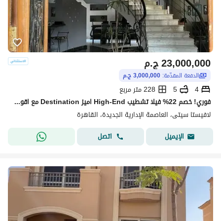
23,000,000
ج.م
الدفعة المقدّمة:
3,000,000 ج.م
4
5
228 متر مربع
فوري! خصم 22% فيلا تشطيب High-End اميز Destination مع اقوي مطور عقاري لافيستا باقل سعر داخل لافيستا سيتي امام City Gate & Hyde Park & Mivida
لافيستا سيتى، العاصمة الإدارية الجديدة، القاهرة
اتصل
الإيميل