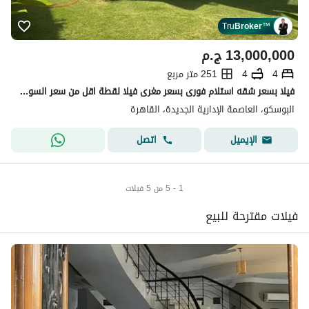
Tru
Broker
™
13,000,000
ج.م
4
4
251 متر مربع
فيلا بسعر شقه استلام فورى بسعر مغرى فيلا لقطة اقل من سعر السوق موقع مميز . . فى اميز موقع بالعاصمة الادارية
البوسكو، العاصمة الإدارية الجديدة، القاهرة
اتصل
الإيميل
1 - 5 من 5 فيلات
فيلات مقترحة للبيع