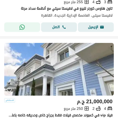
3
4
255 متر مربع
تاون هاوس كورنر للبيع في لافيستا سيتي مع أنظمة سداد مرنة
لافيستا سيتى، العاصمة الإدارية الجديدة، القاهرة
اتصل
الإيميل
21,000,000
ج.م
4
2
250 متر مربع
فيلا vip في كمبوند مخصص فيلات فقط بجراج خاص وحديقه خاصه باعلي كوالتي تشطيب جاهز للسكن فوراً