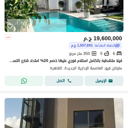
19,600,000
ج.م
الدفعة المقدّمة:
1,507,691 ج.م
6
5
350 متر مربع
فيلا متشطبه بالكامل استلام فوري عليها خصم 20% امتداد شارع التسعين في مونتين فيو
ماونتن فيو، العاصمة الإدارية الجديدة، القاهرة
اتصل
الإيميل