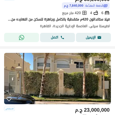
الدفعة المقدّمة:
7,840,000 ج.م
6
4
420 متر مربع
فيلا ستاندالون 420م متشطبة بالكامل وجاهزة للسكن من النهارده من لاڤيستا و بڤيو بول و لاندسكيب
لافيستا سيتى، العاصمة الإدارية الجديدة، القاهرة
اتصل
الإيميل
23,000,000
ج.م