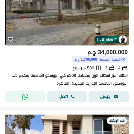
Tru
Broker
™
34,000,000
ج.م
الدفعة المقدّمة:
1,700,000 ج.م
4
3
500 متر مربع
امتلك اميز استاند الون بمساحه 500م في البوسكو العاصمه بمقدم 5%بس وهتستلم بعد سنتين في كمبوند البوسكو عاصمه ساكن وعايش بالفعل
البوسكو، العاصمة الإدارية الجديدة، القاهرة
اتصل
الإيميل
قيد الإنشاء