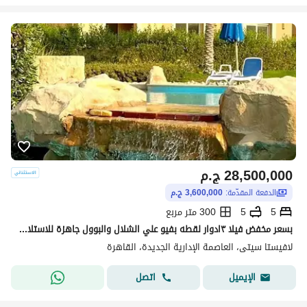
28,500,000
ج.م
الدفعة المقدّمة:
3,600,000 ج.م
5
5
300 متر مربع
بسعر مخفض فيلا ٣ادوار لقطه بفيو علي الشلال والبوول جاهزة للاستلام والسكن متشطبة بالكامل في اميز لوكيشن ، التجمع بالقرب من هايد بارك و ميفيدا و شارع التسعين و AUC
لافيستا سيتى، العاصمة الإدارية الجديدة، القاهرة
اتصل
الإيميل