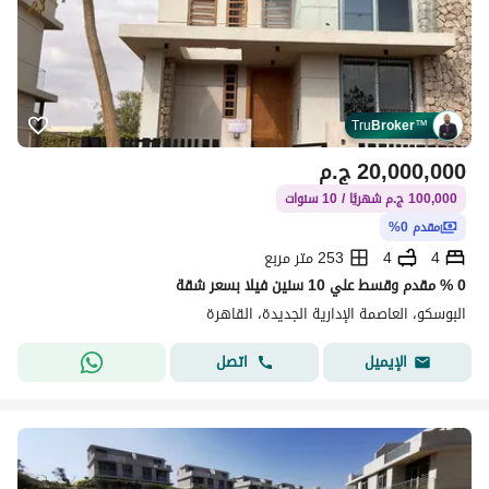
Tru
Broker
™
20,000,000
ج.م
100,000 ج.م شهريًا / 10 سنوات
مقدم 0%
4
4
253 متر مربع
0 % مقدم وقسط علي 10 سنين فيلا بسعر شقة
البوسكو، العاصمة الإدارية الجديدة، القاهرة
اتصل
الإيميل