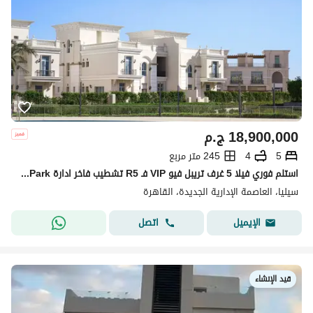
18,900,000
ج.م
5
4
245 متر مربع
استلم فوري فيلا 5 غرف تريبل فيو VIP فـ R5 تشطيب فاخر ادارة Hyde Park بجوار lavista city & celia دقايق من Hyde Park New Cairo . Mivida . Mountain View
سيليا، العاصمة الإدارية الجديدة، القاهرة
اتصل
الإيميل
قيد الإنشاء