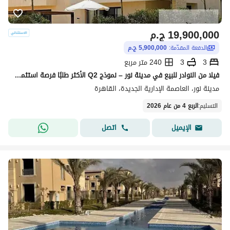
19,900,000
ج.م
الدفعة المقدّمة:
5,900,000 ج.م
3
3
240 متر مربع
فيلا من النوادر للبيع في مدينة نور – نموذج Q2 الأكثر طلبًا فرصة استثمارية وسكنية مميزة أقساط ممتدة حتى 15 سنة – أوفر استثنائي للبيع السريع
مدينة نور، العاصمة الإدارية الجديدة، القاهرة
التسليم
:
الربع 4 من عام 2026
اتصل
الإيميل