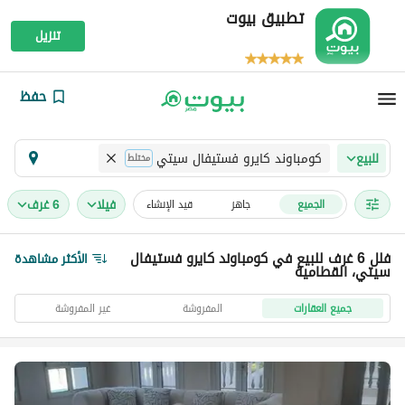
تطبيق بيوت
تنزيل
حفظ
كومباوند كايرو فستيفال سيتي
للبيع
مختلط
فیلا
6 غرف
الجميع
جاهز
قيد الإنشاء
فلل 6 غرف للبيع في كومباوند كايرو فستيفال
الأكثر مشاهدة
سيتي، القطامية
جميع العقارات
المفروشة
غير المفروشة