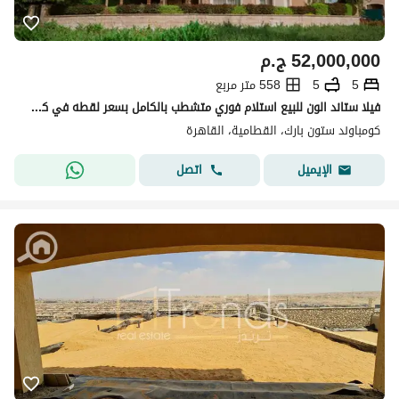
52,000,000
ج.م
5
5
558 متر مربع
فيلا ستاند الون للبيع استلام فوري متشطب بالكامل بسعر لقطه في كمبوند ستون بارك stone park
كومباوند ستون بارك، القطامية، القاهرة
اتصل
الإيميل