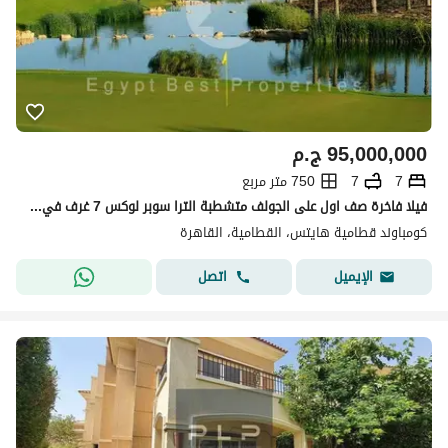
95,000,000
ج.م
7
7
750 متر مربع
فيلا فاخرة صف اول على الجولف متشطبة الترا سوبر لوكس 7 غرف في كمباوند قطامية هايتس
كومباوند قطامية هايتس، القطامية، القاهرة
اتصل
الإيميل