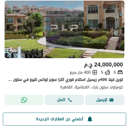
24,000,000
ج.م
5
5
400 متر مربع
توين فيلا 400م ريسيل استلام فوري الترا سوبر لوكس للبيع في ستون بارك التجمع الخامس Stone Park New Cairo
كومباوند ستون بارك، القطامية، القاهرة
اتصل
الإيميل
أعلمني عن العقارات الجديدة