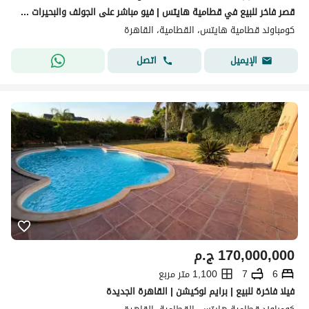
قصر فاخر للبيع في قطامية هايتس | فيو مباشر على الجولف والبحيرات | دبل فيو | برايم لوكيشن
كومباوند قطامية هايتس، القطامية، القاهرة
اتصل
الإيميل
170,000,000
ج.م
6
7
1,100 متر مربع
فيلا فاخرة للبيع | برايم لوكيشن | القاهرة الجديدة