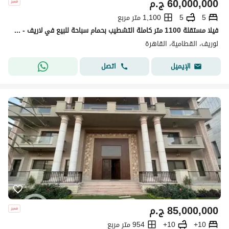
60,000,000
ج.م
5
5
1,100 متر مربع
فيلا مستقلة 1100 متر كاملة التشطيب بحمام سباحة للبيع في لاريف - القاهرة الجديدة
لوريف، القطامية، القاهرة
اتصل
الإيميل
85,000,000
ج.م
10+
10+
954 متر مربع