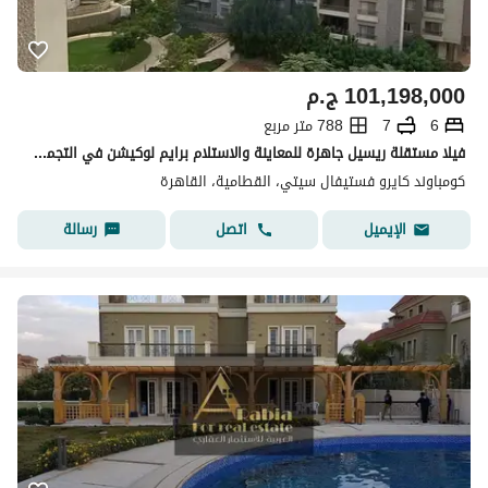
101,198,000
ج.م
6
7
788 متر مربع
فيلا مستقلة ريسيل جاهزة للمعاينة والاستلام برايم لوكيشن في التجمع الخامس في كمبوند كايرو فيستيفال سيتي
كومباوند كايرو فستيفال سيتي، القطامية، القاهرة
اتصل
رسالة
الإيميل