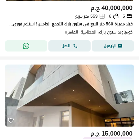
40,000,000
ج.م
5
6
559 متر مربع
فيلا مميزة 560 متر للبيع فى ستون بارك التجمع الخامس! استلام فورى ! 4 أدوار ! تطل على فيو مفتوح
كومباوند ستون بارك، القطامية، القاهرة
اتصل
الإيميل
15,000,000
ج.م