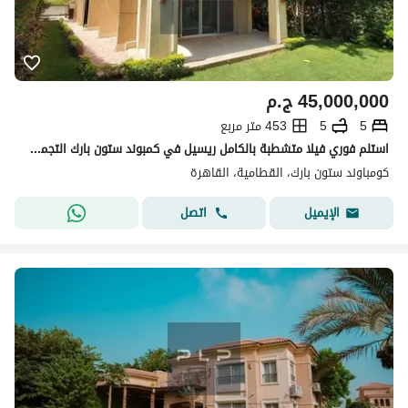
45,000,000
ج.م
5
5
453 متر مربع
استلم فوري فيلا متشطبة بالكامل ريسيل في كمبوند ستون بارك التجمع Stone Park New Cairo
كومباوند ستون بارك، القطامية، القاهرة
اتصل
الإيميل