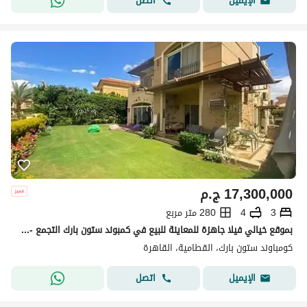
اتصل
الإيميل
17,300,000
ج.م
3
4
280 متر مربع
بموقع خيالي فيلا جاهزة للمعاينة للبيع في كمبوند ستون بارك التجمع - القاهرة الجديدة
كومباوند ستون بارك، القطامية، القاهرة
اتصل
الإيميل