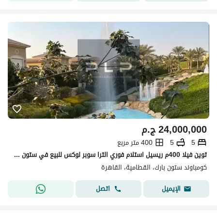
24,000,000
ج.م
5
5
400 متر مربع
توين فيلا 400م ريسيل استلام فوري الترا سوبر لوكس للبيع في ستون بارك التجمع الخامس Stone Park New Cairo
كومباوند ستون بارك، القطامية، القاهرة
اتصل
الإيميل