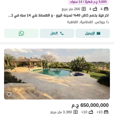
5,000 ج.م شهريًا / 14 سنوات
4
4
266 متر مربع
اخر فيلا بخصم كاش 40% لسرعه البيع - و الاقساط علي 14 سنه في كمبوند the brooks القاهره الجديده
ذا بروكس، القطامية، القاهرة
اتصل
الإيميل
650,000,000
ج.م
10+
10+
3,380 متر مربع