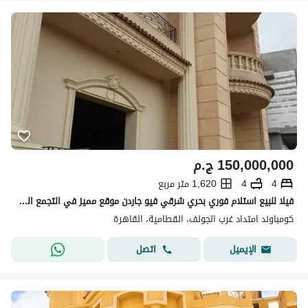
150,000,000
ج.م
4
4
1,620 متر مربع
فيلا للبيع استلام فوري بحري شرقي فيو جاردن موقع مميز في التجمع الخامس مقسمة الي شقق تشمل جميع المميزات في كمبوند امتداد غرب الجولف - القاهرة الجديدة
كومباوند امتداد غرب الجولف، القطامية، القاهرة
اتصل
الإيميل