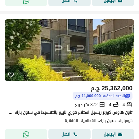
اتصل
الإيميل
25,362,000
ج.م
الدفعة المقدّمة:
11,000,000 ج.م
4
4
372 متر مربع
تاون هاوس كورنر ريسيل استلام فوري للبيع بالتقسيط في ستون بارك التجمع الخامس Stone Park New Cairo
كومباوند ستون بارك، القطامية، القاهرة
اتصل
الإيميل