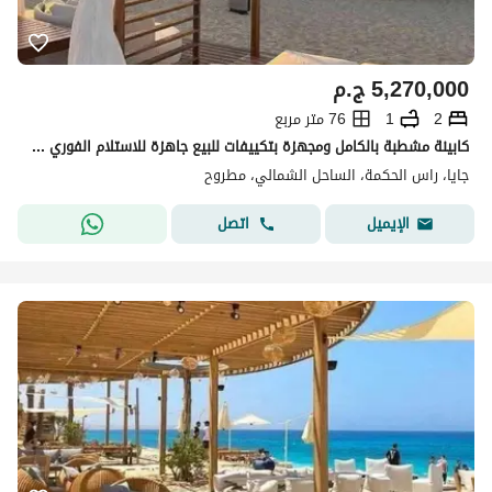
5,270,000
ج.م
2
1
76 متر مربع
كابينة مشطبة بالكامل ومجهزة بتكييفات للبيع جاهزة للاستلام الفوري على البحردايريكت في جايا – موقع مميز في رأس الحكمة الكيلو 194
جايا، راس الحكمة، الساحل الشمالي، مطروح
اتصل
الإيميل