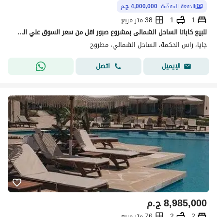
الدفعة المقدّمة:
4,000,000 ج.م
1
1
38 متر مربع
للبيع كابانا الساحل الشمالى بمشروع صبور اقل من سعر السوق علي اللاجون
جايا، راس الحكمة، الساحل الشمالي، مطروح
اتصل
الإيميل
8,985,000
ج.م
2
2
76 متر مربع