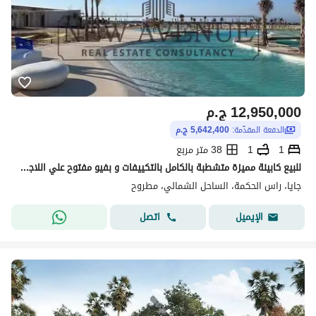
12,950,000
ج.م
الدفعة المقدّمة:
5,642,400 ج.م
1
1
38 متر مربع
للبيع كابينة مميزة متشطبة بالكامل بالتكييفات و بفيو مفتوح علي اللاجون بحري بخدمات فندقية من فندق كايند في جايا رأس الحكمة الساحل الشماليGaia El Sahel
جايا، راس الحكمة، الساحل الشمالي، مطروح
اتصل
الإيميل