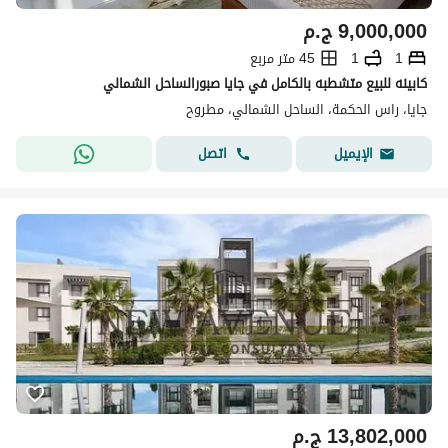
9,000,000
ج.م
1
1
45 متر مربع
كابينه للبيع متشطبه بالكامل في جايا صبورالساحل الشمالي
جايا، راس الحكمة، الساحل الشمالي، مطروح
اتصل
الإيميل
13,802,000
ج.م