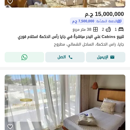
15,000,000
ج.م
الدفعة المقدّمة:
7,500,000 ج.م
1
2
38 متر مربع
للبيع Cabins علي البحر مباشرةً في جايا رأس الحكمة استلام فوري
جايا، راس الحكمة، الساحل الشمالي، مطروح
اتصل
الإيميل