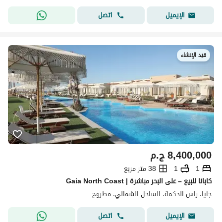
اتصل
الإيميل
قيد الإنشاء
8,400,000
ج.م
1
1
38 متر مربع
كابانا للبيع – على البحر مباشرة | Gaia North Coast
جايا، راس الحكمة، الساحل الشمالي، مطروح
اتصل
الإيميل