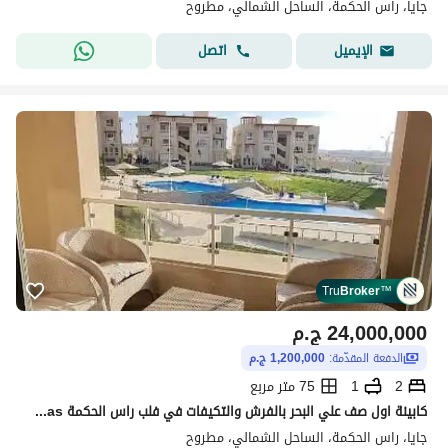
جايا، راس الحكمة، الساحل الشمالي، مطروح
اتصل
الإيميل
Tru
Broker
™
24,000,000
ج.م
الدفعة المقدّمة:
1,200,000 ج.م
2
1
75 متر مربع
كابينة اول صف علي البحر بالفرش والتكيفات في فلب راس الحكمة Gaia - Kynd Cabanas
جايا، راس الحكمة، الساحل الشمالي، مطروح