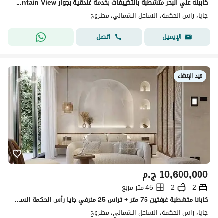
كابينه علي البحر متشطبة بالتكييفات بخدمة فندقية بجوار Mountain View و Direction white و The Med الساحل الشمالي
جايا، راس الحكمة، الساحل الشمالي، مطروح
اتصل
الإيميل
قيد الإنشاء
10,600,000
ج.م
2
2
45 متر مربع
كابانا متشطبة غرفتين 75 متر + تراس 25 مترفي جايا رأس الحكمة الساحل الشمالي من الأهلي صبور
جايا، راس الحكمة، الساحل الشمالي، مطروح