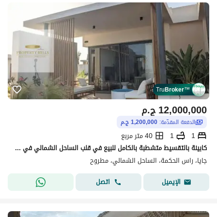
Tru
Broker
™
12,000,000
ج.م
الدفعة المقدّمة:
1,200,000 ج.م
1
1
40 متر مربع
كابينة بالتقسيط متشطبة بالكامل للبيع في قلب الساحل الشمالي في Gaia Sabbour - جايا صبور في الكيلو 194 سور في سور مع سوان ليك
جايا، راس الحكمة، الساحل الشمالي، مطروح
اتصل
الإيميل