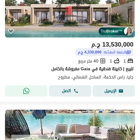
Tru
Broker
™
13,530,000
ج.م
الدفعة المقدّمة:
4,330,000 ج.م
1
1
40 متر مربع
للبيع | كابينة فندقية في Gaia مفروشة بالكامل
جايا، راس الحكمة، الساحل الشمالي، مطروح
اتصل
الإيميل