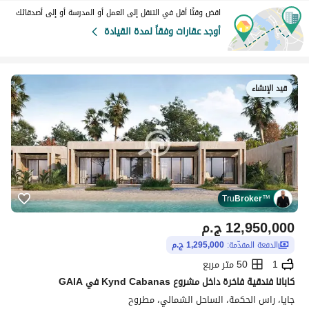
اقض وقتًا أقل في التنقل إلى العمل أو المدرسة أو إلى أصدقائك
أوجد عقارات وفقاً لمدة القيادة
قيد الإنشاء
Tru
Broker
™
12,950,000
ج.م
الدفعة المقدّمة:
1,295,000 ج.م
1
50 متر مربع
كابانا فندقية فاخرة داخل مشروع Kynd Cabanas في GAIA
جايا، راس الحكمة، الساحل الشمالي، مطروح