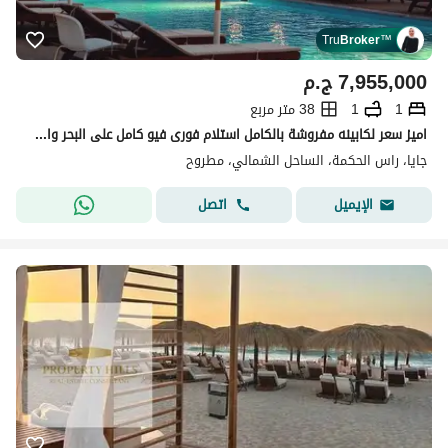
Tru
Broker
™
7,955,000
ج.م
1
1
38 متر مربع
اميز سعر لكابينه مفروشة بالكامل استلام فورى فيو كامل على البحر وال Pool بـ جايا - راس الحكمة - الساحل الشمالى
جايا، راس الحكمة، الساحل الشمالي، مطروح
اتصل
الإيميل