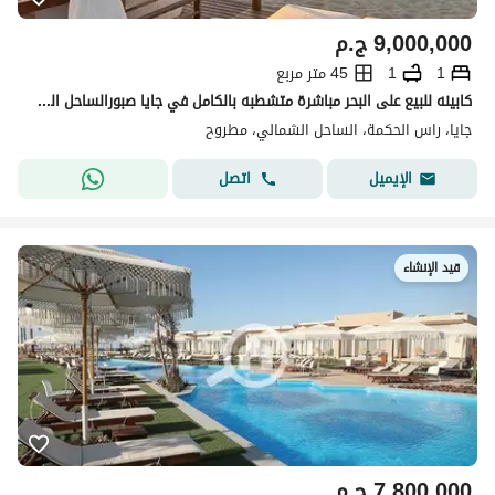
9,000,000
ج.م
1
1
45 متر مربع
كابينه للبيع على البحر مباشرة متشطبه بالكامل في جايا صبورالساحل الشمالي
جايا، راس الحكمة، الساحل الشمالي، مطروح
اتصل
الإيميل
قيد الإنشاء
7,800,000
ج.م