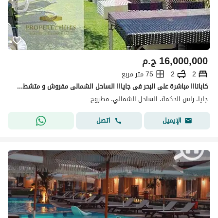
16,000,000
ج.م
2
2
75 متر مربع
كابانااا مباشرة على البحر فى جايااا الساحل الشمالى مفروش و متشطب بالكامل بالتكيفات عفش مودرن 5 stars كاش 16000.000
جايا، راس الحكمة، الساحل الشمالي، مطروح
اتصل
الإيميل