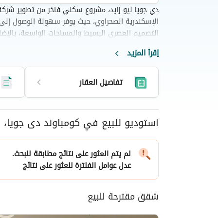
دي جويا نيو زايد، مشروع سكني فاخر من تطوير شركة
الإسكندرية الصحراوي، حيث يوفر سهولة الوصول إلى 
التصميم العصري البسيط والمساحات الواسعة، بالإضاف
تجربة سكنية فريدة وأنيقة تلائم متطلبات سكانها. بفض
إقرأ المزيد
الهدوء والراحة، يَعِد دي جويا نيو زايد سكانه بأسلو
تفاصيل العقار
استوديو للبيع في كومباوند دى جويا، ا
عقارات
تفاصيل العقار
لم يتم العثور على نتائج مطابقة للبحث.
عدل عوامل الفلترة
للعثور على نتائج
شقق مقترحة للبيع