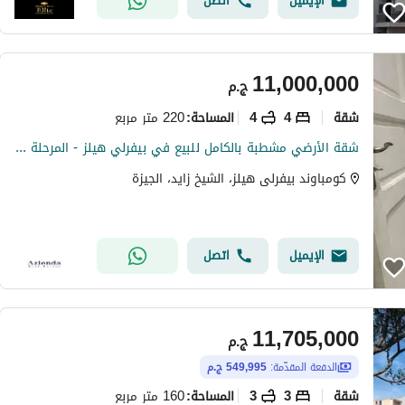
الإيميل
اتصل
11,000,000
ج.م
شقة
4
4
220 متر مربع
المساحة
:
شقة الأرضي مشطبة بالكامل للبيع في بيفرلي هيلز - المرحلة الثانية | سوديك (SODIC) - الشيخ زايد
كومباوند بيفرلى هيلز، الشيخ زايد، الجيزة
الإيميل
اتصل
11,705,000
ج.م
الدفعة المقدّمة:
549,995 ج.م
شقة
3
3
160 متر مربع
المساحة
: