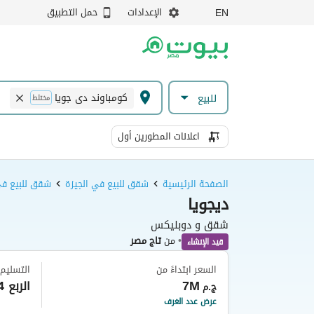
الإعدادات
حمل التطبيق
EN
كومباوند دى جويا
للبيع
مختلط
اعلانات المطورين أول
الصفحة الرئيسية
شقق للبيع في الجيزة
شقق للبيع في
ديجويا
شقق و دوبليكس
•
من
تاج مصر
قيد الإنشاء
السعر ابتداءً من
التسليم
7M
الربع 4 من عام 2027
ج.م
عرض عدد الغرف