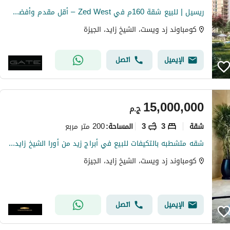
ريسيل | للبيع شقة 160م في Zed West – أقل مقدم وأفضل توتال في الماركت مرحلة Village Views
كومباوند زد ويست، الشيخ زايد، الجيزة
الإيميل
اتصل
15,000,000
ج.م
شقة
3
3
200 متر مربع
المساحة
:
شقه متشطبه بالتكيفات للبيع في أبراج زيد من أورا الشيخ زايد بجانب مول أركان و هايبر وان
كومباوند زد ويست، الشيخ زايد، الجيزة
الإيميل
اتصل