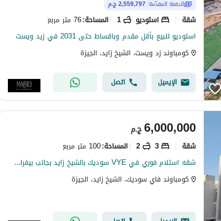
الدفعة المقدّمة:
2,559,797 ج.م
شقة
استوديو
1
76 متر مربع
المساحة
:
استوديو للبيع بأقل مقدم وباقساط حتى 2031 في زيد ويست
كومباوند زد ويست، الشيخ زايد، الجيزة
الإيميل
اتصل
6,000,000
ج.م
شقة
3
2
100 متر مربع
المساحة
:
شقه استلام فوري في VYE سوديك بالشيخ زايد بجانب بيفرلي هيلز
كومباوند فاي سوديك، الشيخ زايد، الجيزة