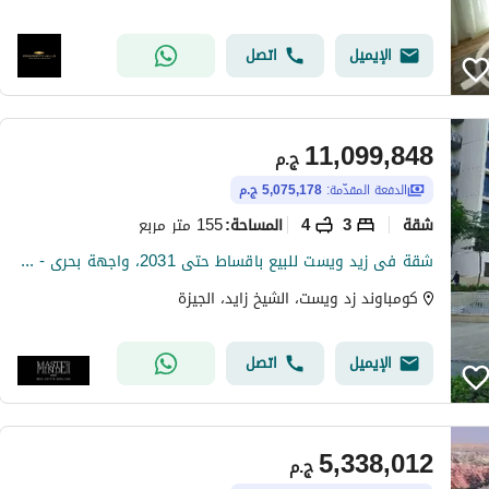
الإيميل
اتصل
11,099,848
ج.م
الدفعة المقدّمة:
5,075,178 ج.م
شقة
3
4
155 متر مربع
المساحة
:
شقة فى زيد ويست للبيع باقساط حتى 2031، واجهة بحرى - متشطبة بالكامل
كومباوند زد ويست، الشيخ زايد، الجيزة
الإيميل
اتصل
5,338,012
ج.م