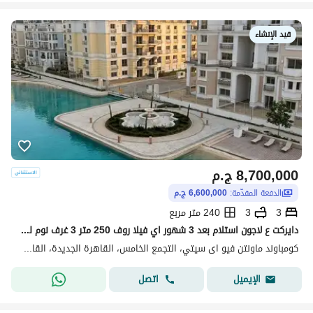
قيد الإنشاء
8,700,000
ج.م
الدفعة المقدّمة:
6,600,000 ج.م
3
3
240 متر مربع
دايركت ع لاجون استلام بعد 3 شهور اي فيلا روف 250 متر 3 غرف نوم للبيع فى اميز لوكيشن فى كمبوند ماونتن فيو اي سيتي التجمع الخامس Mountain View Icity
كومباوند ماونتن فيو اى سيتي، التجمع الخامس، القاهرة الجديدة، القاهرة
اتصل
الإيميل