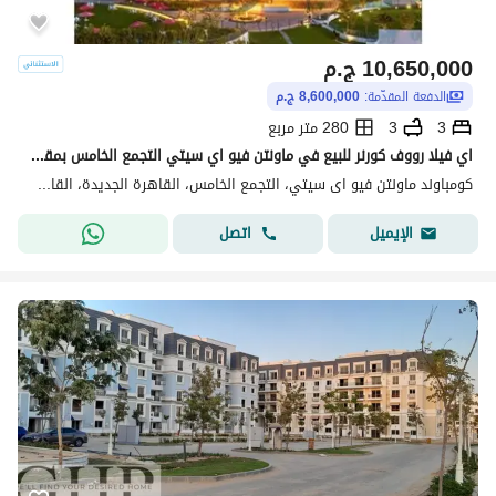
10,650,000
ج.م
الدفعة المقدّمة:
8,600,000 ج.م
3
3
280 متر مربع
اي فيلا رووف كورنر للبيع في ماونتن فيو اي سيتي التجمع الخامس بمقدم و اقساط موقع مميز اقل من سعر السوق
كومباوند ماونتن فيو اى سيتي، التجمع الخامس، القاهرة الجديدة، القاهرة
اتصل
الإيميل