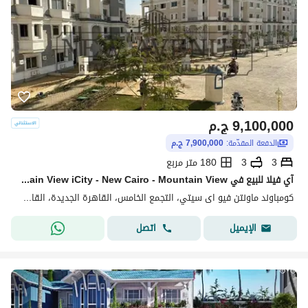
9,100,000
ج.م
الدفعة المقدّمة:
7,900,000 ج.م
3
3
180 متر مربع
آي فيلا للبيع في Mountain View iCity - New Cairo - Mountain View | جاهزة للاستلام وإطلالة لاندسكيب مرحله MV park
كومباوند ماونتن فيو اى سيتي، التجمع الخامس، القاهرة الجديدة، القاهرة
اتصل
الإيميل