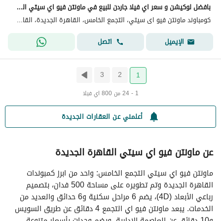
بافضل لوكيشن و سعر اي فيلا جاردن للبيع في ماونتن فيو اي سيتي القاهرة الجديدة Mountain View ICity New Cairo
كومباوند ماونتن فيو اى سيتي، التجمع الخامس، القاهرة الجديدة، القاهرة
اتصل
الإيميل
3
2
1
1 - 24 من 800 اي فيلا
أعلمني عن العقارات الجديدة
عن ماونتن فيو اي سيتي القاهرة الجديدة
ماونتن فيو اي سيتي التجمع الخامس: واحد من ابرز كمبوندات
القاهرة الجديدة وتم تطويره على مساحة 500 فدان، بتصميم
رباعي الأبعاد (4D)، يضم 6 مراحل سكنية و6 حدائق والعديد من
الخدمات. يبعد ماونتن فيو اي التجمع 4 دقائق عن طريق السويس
و10 دقائق عن العاصمة الإدارية، ويضم وحدات بأسعار متنوعة