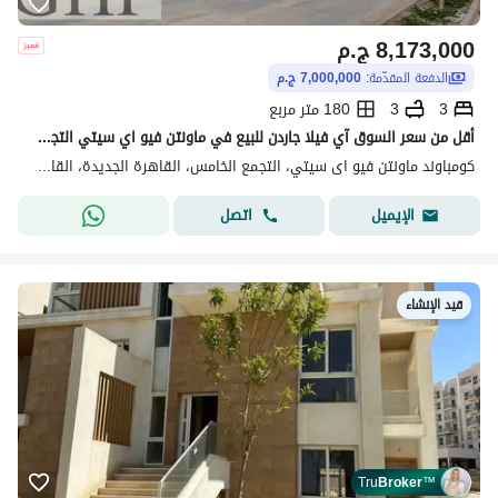
8,173,000
ج.م
الدفعة المقدّمة:
7,000,000 ج.م
3
3
180 متر مربع
أقل من سعر السوق آي فيلا جاردن للبيع في ماونتن فيو اي سيتي التجمع الخامس Mountain View I-City New Cairo
كومباوند ماونتن فيو اى سيتي، التجمع الخامس، القاهرة الجديدة، القاهرة
اتصل
الإيميل
قيد الإنشاء
Tru
Broker
™