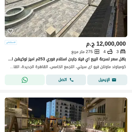
12,000,000
ج.م
3
4
275 متر مربع
باقل سعر لسرعة البيع اي فيلا جاردن استلام فوري 253م اميز لوكيشن اوبن فيو لاند سكيب في ماونتن فيو اي سيتي التجمع الخامس القاهرة الجديدة هايد بارك
كومباوند ماونتن فيو اى سيتي، التجمع الخامس، القاهرة الجديدة، القاهرة
اتصل
الإيميل