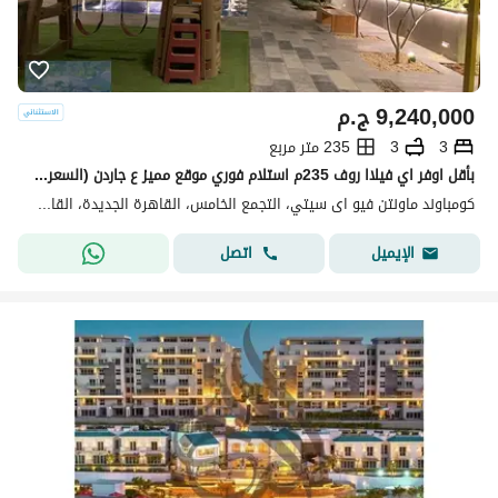
9,240,000
ج.م
3
3
235 متر مربع
بأقل اوفر اي فيلاا روف 235م استلام فوري موقع مميز ع جاردن (السعر لفترة محدوده )
كومباوند ماونتن فيو اى سيتي، التجمع الخامس، القاهرة الجديدة، القاهرة
اتصل
الإيميل