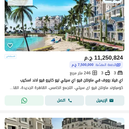
11,250,824
ج.م
الدفعة المقدّمة:
7,500,000 ج.م
3
3
246 متر مربع
اي فيلا رووف في ماونتن فيو اي سيتي نيو كايرو فيو لاند اسكيب
كومباوند ماونتن فيو اى سيتي، التجمع الخامس، القاهرة الجديدة، القاهرة
اتصل
الإيميل