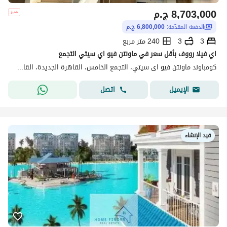
8,703,000
ج.م
الدفعة المقدّمة:
6,800,000 ج.م
3
3
240 متر مربع
اي فيلا رووف بأقل سعر في ماونتن فيو اي سيتي التجمع
كومباوند ماونتن فيو اى سيتي، التجمع الخامس، القاهرة الجديدة، القاهرة
اتصل
الإيميل
قيد الإنشاء