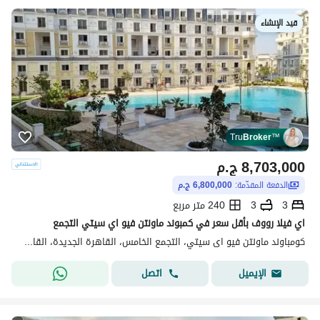
قيد الإنشاء
Tru
Broker
™
8,703,000
ج.م
الدفعة المقدّمة:
6,800,000 ج.م
3
3
240 متر مربع
اي فيلا رووف بأقل سعر في كمبوند ماونتن فيو اي سيتي التجمع
كومباوند ماونتن فيو اى سيتي، التجمع الخامس، القاهرة الجديدة، القاهرة
اتصل
الإيميل