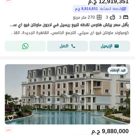
12,919,351
ج.م
الدفعة المقدّمة:
8,914,651 ج.م
3
3
270 متر مربع
بأقل سعر بيتش هاوس لقطه للبيع ريسيل في لاجون ماونتن فيو اي سيتي التجمع
كومباوند ماونتن فيو اى سيتي، التجمع الخامس، القاهرة الجديدة، القاهرة
اتصل
الإيميل
قيد الإنشاء
9,880,000
ج.م