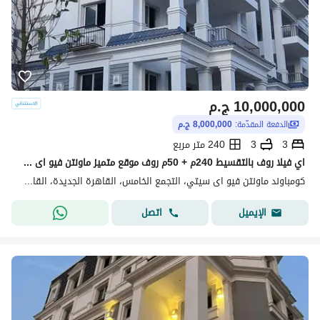
10,000,000
ج.م
الدفعة المقدّمة:
8,000,000 ج.م
3
3
240 متر مربع
اي فيلا روف بالتقسيط 240م + 50م روف موقع متميز ماونتن فيو اى سيتي Mountain view i city
كومباوند ماونتن فيو اى سيتي، التجمع الخامس، القاهرة الجديدة، القاهرة
اتصل
الإيميل