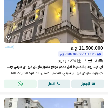
11,500,000
ج.م
الدفعة المقدّمة:
7,000,000 ج.م
3
3
274 متر مربع
اي فيلا روف بالتقسيط اقل مقدم موقع متميز ماونتن فيو اى سيتي Mountain view i city
كومباوند ماونتن فيو اى سيتي، التجمع الخامس، القاهرة الجديدة، القاهرة
اتصل
الإيميل