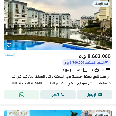
قيد الإنشاء
8,603,000
ج.م
الدفعة المقدّمة:
6,700,000 ج.م
3
3
240 متر مربع
اي فيلا للبيع بافضل مساحة في الماركت واقل اقساط اوبن فيو في كومباند ماونتن فيو اي سيتي نيو كايرو التجمع الخامس Mountain View Compound i City New Cairo
كومباوند ماونتن فيو اى سيتي، التجمع الخامس، القاهرة الجديدة، القاهرة
اتصل
الإيميل
قيد الإنشاء