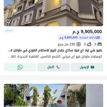
9,905,000
ج.م
الدفعة المقدّمة:
8,800,000 ج.م
3
3
235 متر مربع
بفيو علي ليك اي فيلا سكاي جاردن للبيع للاستلام الفوري في ماونتن فيو اي سيتي القاهرة الجديدة Mountain View ICity New Cairo
كومباوند ماونتن فيو اى سيتي، التجمع الخامس، القاهرة الجديدة، القاهرة
اتصل
الإيميل