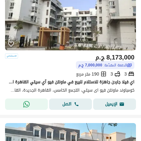
8,173,000
ج.م
الدفعة المقدّمة:
7,000,000 ج.م
3
3
190 متر مربع
اي فيلا جاردن جاهزة للاستلام للبيع في ماونتن فيو آي سيتي القاهرة الجديدة Mountain View iCity New Cairo
كومباوند ماونتن فيو اى سيتي، التجمع الخامس، القاهرة الجديدة، القاهرة
اتصل
الإيميل