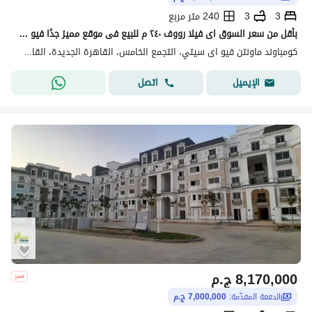
3
3
240 متر مربع
بأقل من سعر السوق اى فيلا رووف ٢٤٠ م للبيع فى موقع مميز جدًا فيو على لاجون في ماونتن فيو آي سيتي، القاهرة الجديدة
كومباوند ماونتن فيو اى سيتي، التجمع الخامس، القاهرة الجديدة، القاهرة
اتصل
الإيميل
8,170,000
ج.م
الدفعة المقدّمة:
7,000,000 ج.م