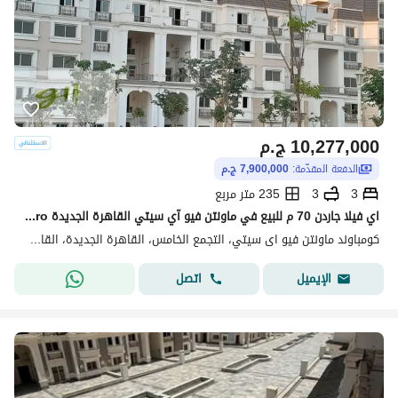
10,277,000
ج.م
الدفعة المقدّمة:
7,900,000 ج.م
3
3
235 متر مربع
اي فيلا جاردن 70 م للبيع في ماونتن فيو آي سيتي القاهرة الجديدة Mountain View iCity New Cairo
كومباوند ماونتن فيو اى سيتي، التجمع الخامس، القاهرة الجديدة، القاهرة
اتصل
الإيميل