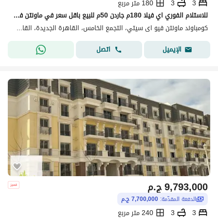
3
3
180 متر مربع
للاستلام الفوري اي فيلا 180م جاردن 50م للبيع باقل سعر في ماونتن فيو اي سيتي القاهرة الجديدة Mountain View ICity New Cairo
كومباوند ماونتن فيو اى سيتي، التجمع الخامس، القاهرة الجديدة، القاهرة
اتصل
الإيميل
9,793,000
ج.م
الدفعة المقدّمة:
7,700,000 ج.م
3
3
240 متر مربع