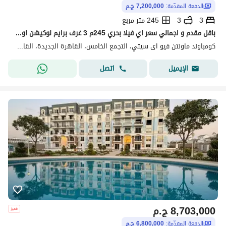
الدفعة المقدّمة:
7,200,000 ج.م
3
3
245 متر مربع
باقل مقدم و اجمالي سعر اي فيلا بحري 245م 3 غرف برايم لوكيشن اوبن فيو في ماونتن فيو اي سيتي التجمع الخامس القاهرة الجديدة هايد بارك
كومباوند ماونتن فيو اى سيتي، التجمع الخامس، القاهرة الجديدة، القاهرة
اتصل
الإيميل
8,703,000
ج.م
الدفعة المقدّمة:
6,800,000 ج.م