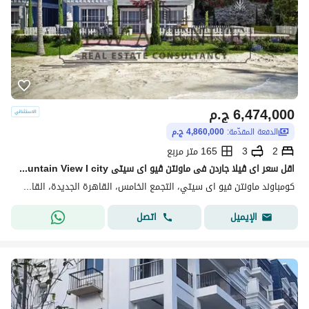
6,474,000
ج.م
الدفعة المقدّمة:
4,860,000 ج.م
2
3
165 متر مربع
اقل سعر اى ڤيلا جاردن فى ماونتن ڤيو اى سيتى Mountain View I city على اللاجون و استلام قريب
كومباوند ماونتن فيو اى سيتي، التجمع الخامس، القاهرة الجديدة، القاهرة
اتصل
الإيميل