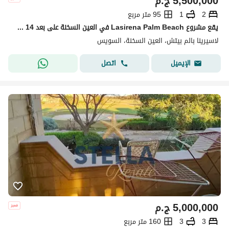
5,500,000
ج.م
2
1
95 متر مربع
يقع مشروع Lasirena Palm Beach في العين السخنة على بعد 14 كم من بوابات العين السخنة طريق السويس. :
لاسيرينا بالم بيتش، العين السخنة، السويس
اتصل
الإيميل
5,000,000
ج.م
3
3
160 متر مربع