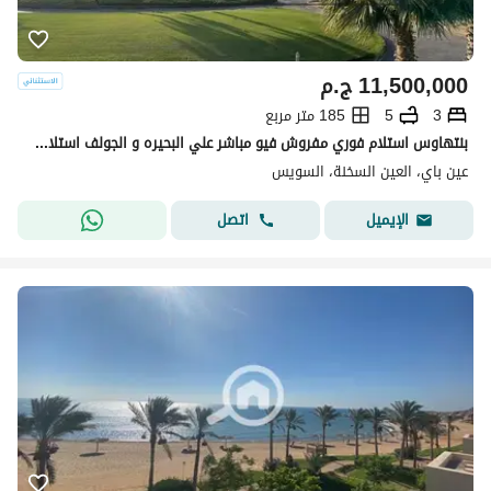
11,500,000
ج.م
3
5
185 متر مربع
بنتهاوس استلام فوري مفروش فيو مباشر علي البحيره و الجولف استلام فوري في عين باي العين السخنة Ain bay Ein elsokhna من تطوير نيو جيزة
عين باي، العين السخنة، السويس
اتصل
الإيميل