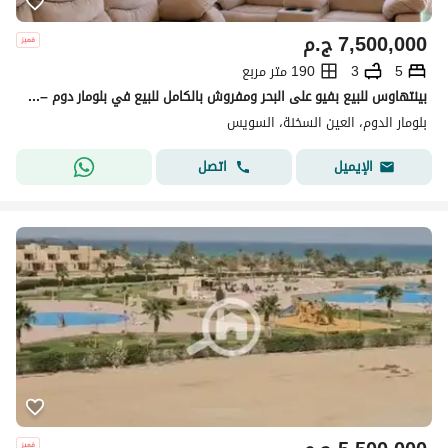
7,500,000
ج.م
5
3
190 متر مربع
بينتهاوس للبيع بفيو على البحر ومفروش بالكامل للبيع في بلومار دوم – العين السخنه - استلام فورى -blumar Dome
بلومار الدوم، العين السخنة، السويس
اتصل
الإيميل