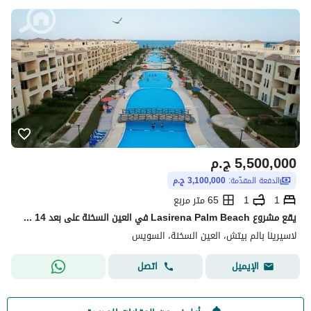
5,500,000
ج.م
الدفعة المقدّمة:
3,100,000 ج.م
1
1
65 متر مربع
يقع مشروع Lasirena Palm Beach في العين السخنة على بعد 14 كم من بوابات العين السخنة طريق السويس.
لاسيرينا بالم بيتش، العين السخنة، السويس
اتصل
الإيميل