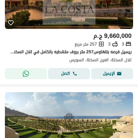
9,660,000
ج.م
3
3
257 متر مربع
ريسيل فرصه بنتهاوس257 متر بروف متشطبه بالكامل في تلال السخنه استلام فوري
تلال السخنة، العين السخنة، السويس
اتصل
الإيميل