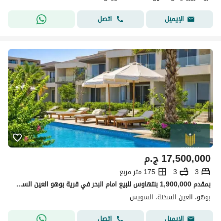
اتصل
الإيميل
17,500,000
ج.م
3
3
175 متر مربع
بمقدم 1,900,000 بنتهاوس للبيع امام البحر في قرية بوهو العين السخنه للاستلام فورى بتشطيب الترا سوبر لوكس
بوهو، العين السخنة، السويس
اتصل
الإيميل