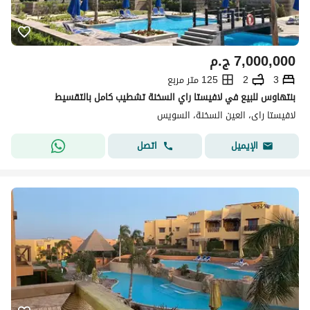
7,000,000
ج.م
3
2
125 متر مربع
بنتهاوس للبيع في لافيستا راي السخنة تشطيب كامل بالتقسيط
لافيستا راى، العين السخنة، السويس
اتصل
الإيميل