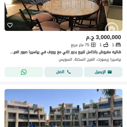
3,000,000
ج.م
1
1
75 متر مربع
شاليه مفروش بالكامل للبيع بدور ثاني مع رووف في بياسيرا صبور العين السخنة بإطلالة مباشرة على البحر استلام فوري فرصة رائعة للاستثمار والسكن الراقي
بياسيرا ريسورت، العين السخنة، السويس
اتصل
الإيميل