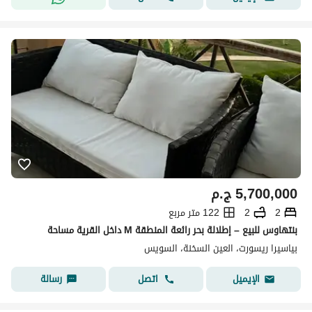
5,700,000
ج.م
2
2
122 متر مربع
بنتهاوس للبيع – إطلالة بحر رائعة المنطقة M داخل القرية مساحة
بياسيرا ريسورت، العين السخنة، السويس
اتصل
رسالة
الإيميل