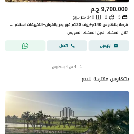
9,700,000
ج.م
3
2
140 متر مربع
فرصة بنتهاوس 140م+روف 120م فيو بحر بالفرش+التكييفات استلام فوري للبيع في تلال السخنة
تلال السخنة، العين السخنة، السويس
اتصل
الإيميل
1 - 4 من 4 بنتهاوس
بنتهاوس مقترحة للبيع