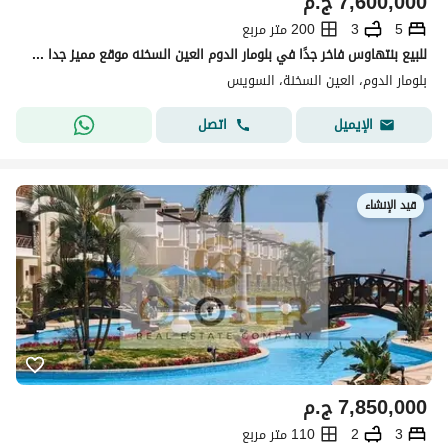
7,600,000
ج.م
5
3
200 متر مربع
للبيع بنتهاوس فاخر جدًا في بلومار الدوم العين السخنه موقع مميز جدا خطوات للبحر قرية متكاملة الخدمات حمامات سباحة منطقة مطاعم وكافيهات يوجد فندق بالقري
بلومار الدوم، العين السخنة، السويس
اتصل
الإيميل
قيد الإنشاء
7,850,000
ج.م
3
2
110 متر مربع