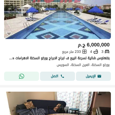
6,000,000
ج.م
3
4
233 متر مربع
بنتهاوس شالية لسرعة البيع ف ابراج الابراج بورتو السخنة الاهرامات porto Sokhna pyriamds
بورتو السخنة، العين السخنة، السويس
اتصل
الإيميل