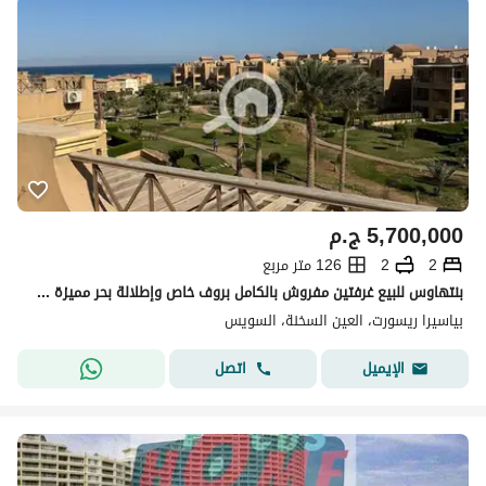
5,700,000
ج.م
2
2
126 متر مربع
بنتهاوس للبيع غرفتين مفروش بالكامل بروف خاص وإطلالة بحر مميزة في بياسيرا العين السخنة Piacera Ain Sokhna
بياسيرا ريسورت، العين السخنة، السويس
اتصل
الإيميل