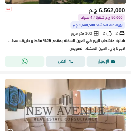
6,562,000
ج.م
50,000 ج.م شهريًا / 4 سنوات
الدفعة المقدّمة:
1,640,500 ج.م
2
2
100 متر مربع
شاليه متشطب للبيع في العين السخنه بمقدم 25% فقط و طريقه سداد مريحه
لاجونا باي، العين السخنة، السويس
اتصل
الإيميل