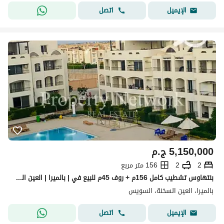
اتصل
الإيميل
5,150,000
ج.م
2
2
156 متر مربع
بنتهاوس تشطيب كامل 156م + روف 45م للبيع في | بالميرا | العين السخنة فيو على حمام السباحة جاهز للاستلام الفوري
بالميرا، العين السخنة، السويس
اتصل
الإيميل