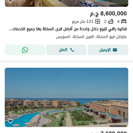
8,600,000
ج.م
4
2
121 متر مربع
شاليه راقي للبيع داخل واحدة من أفضل قرى السخنة بها جميع الخدمات قرية مونتن فيو العين السحنه بها مطاعم ,كافيهات ,حمامات سباحه, اكوا بارك للاطفال. . . . . . .
ماونتن فيو السخنة، العين السخنة، السويس
اتصل
الإيميل