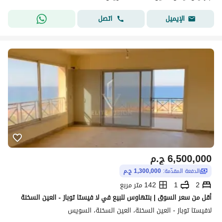
اتصل
الإيميل
6,500,000
ج.م
الدفعة المقدّمة:
1,300,000 ج.م
2
1
142 متر مربع
أقل من سعر السوق | بنتهاوس للبيع في لا فيستا توباز - العين السخنة
لافيستا توباز - العين السخنة، العين السخنة، السويس