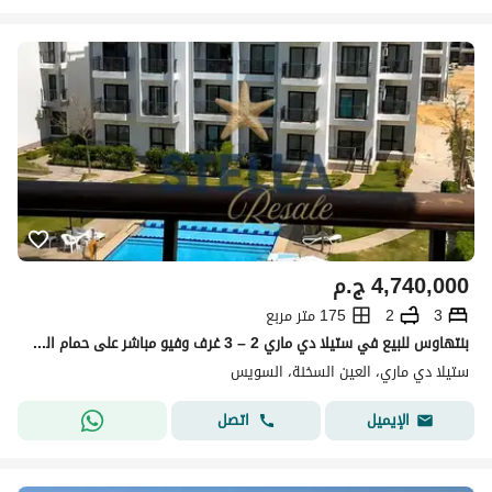
4,740,000
ج.م
3
2
175 متر مربع
بنتهاوس للبيع في ستيلا دي ماري 2 – 3 غرف وفيو مباشر على حمام السباحة
ستيلا دي ماري، العين السخنة، السويس
اتصل
الإيميل