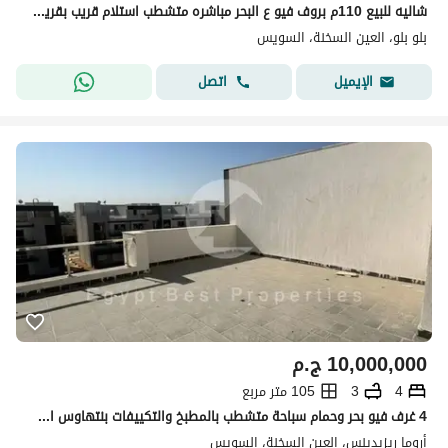
شاليه للبيع 110م بروف فيو ع البحر مباشره متشطب استلام قريب بقريه بلو بلو العين السخنه
بلو بلو، العين السخنة، السويس
اتصل
الإيميل
10,000,000
ج.م
4
3
105 متر مربع
4 غرف فيو بحر وحمام سباحة متشطب بالمطبخ والتكييفات بنتهاوس استلام فوري للبيع في اروما العين السخنة
أروما ريزيدينس، العين السخنة، السويس