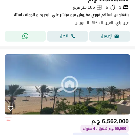
3
5
185 متر مربع
بنتهاوس استلام فوري مفروش فيو مباشر علي البحيره و الجولف استلام فوري في عين باي العين السخنة Ain bay Ein elsokhna من تطوير نيو جيزة
عين باي، العين السخنة، السويس
اتصل
الإيميل
6,562,000
ج.م
50,000 ج.م شهريًا / 4 سنوات