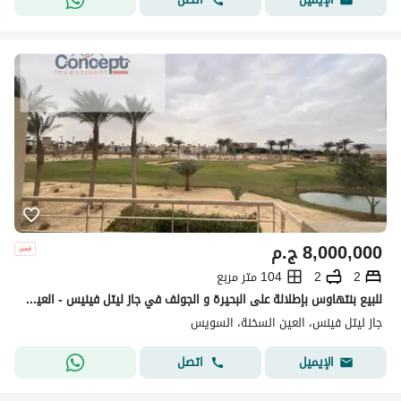
8,000,000
ج.م
2
2
104 متر مربع
للبيع بنتهاوس بإطلالة على البحيرة و الجولف في جاز ليتل فينيس - العين السخنة
جاز ليتل فينس، العين السخنة، السويس
اتصل
الإيميل