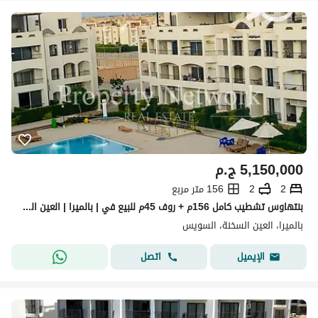
5,150,000
ج.م
2
2
156 متر مربع
بنتهاوس تشطيب كامل 156م + روف 45م للبيع في | بالميرا | العين السخنة فيو على حمام السباحة جاهز للاستلام الفوري
بالميرا، العين السخنة، السويس
اتصل
الإيميل