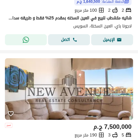
الدفعة المقدّمة:
1,640,500 ج.م
2
2
100 متر مربع
شاليه متشطب للبيع في العين السخنه بمقدم 25% فقط و طريقه سداد مريحه
لاجونا باي، العين السخنة، السويس
اتصل
الإيميل
7,500,000
ج.م
5
3
190 متر مربع