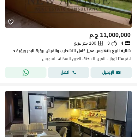
11,000,000
ج.م
4
3
180 متر مربع
شاليه للبيع بنتهاوس مميز كامل التشطيب والفرش برؤية للبحر ورؤية حمام السباحة للبيع في لافيستا توباز العين السخنة la vista topaz
لافيستا توباز - العين السخنة، العين السخنة، السويس
اتصل
الإيميل