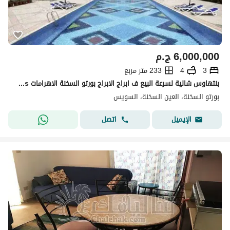
6,000,000
ج.م
3
4
233 متر مربع
بنتهاوس شالية لسرعة البيع ف ابراج الابراج بورتو السخنة الاهرامات porto Sokhna pyriamds
بورتو السخنة، العين السخنة، السويس
اتصل
الإيميل