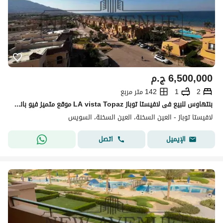
6,500,000
ج.م
2
1
142 متر مربع
بنتهاوس للبيع فى لافيستا توباز LA vista Topaz موقع متميز فيو بانورامي على البحر
لافيستا توباز - العين السخنة، العين السخنة، السويس
اتصل
الإيميل