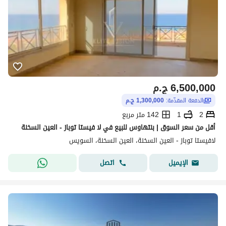
6,500,000
ج.م
الدفعة المقدّمة:
1,300,000 ج.م
2
1
142 متر مربع
أقل من سعر السوق | بنتهاوس للبيع في لا فيستا توباز - العين السخنة
لافيستا توباز - العين السخنة، العين السخنة، السويس
اتصل
الإيميل