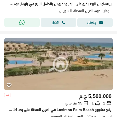
بينتهاوس للبيع بفيو على البحر ومفروش بالكامل للبيع في بلومار دوم – العين السخنه - استلام فورى -blumar Dome
بلومار الدوم، العين السخنة، السويس
اتصل
الإيميل
5,500,000
ج.م
2
1
95 متر مربع
يقع مشروع Lasirena Palm Beach في العين السخنة على بعد 14 كم من بوابات العين السخنة طريق السويس. :
لاسيرينا بالم بيتش، العين السخنة، السويس