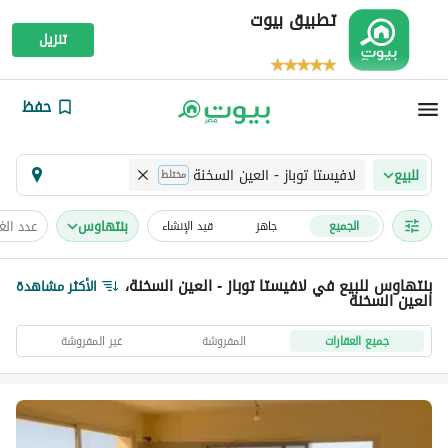
تطبيق بيوت
تنزيل
حفظ
لافيستا توباز - العين السخنة
للبيع
مختلط
بنتهاوس
عدد ال
الجميع
جاهز
قيد الإنشاء
بنتهاوس للبيع في لافيستا توباز - العين السخنة،
الأكثر مشاهدة
العين السخنة
جميع العقارات
المفروشة
غير المفروشة