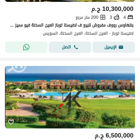
10,300,000
ج.م
4
3
200 متر مربع
بنتهاوس رووف مفروش للبيع ف لافيستا توباز العين السخنة فيو مميز عالبحر La Vista Topaz Sokhna
لافيستا توباز - العين السخنة، العين السخنة، السويس
اتصل
الإيميل
6,500,000
ج.م