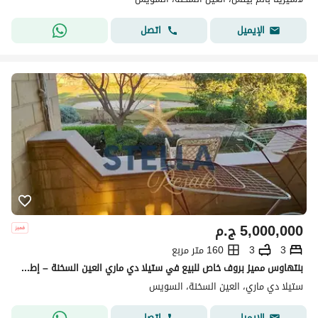
اتصل
الإيميل
5,000,000
ج.م
3
3
160 متر مربع
بنتهاوس مميز بروف خاص للبيع في ستيلا دي ماري العين السخنة – إطلالة جولف بانورامية
ستيلا دي ماري، العين السخنة، السويس
اتصل
الإيميل