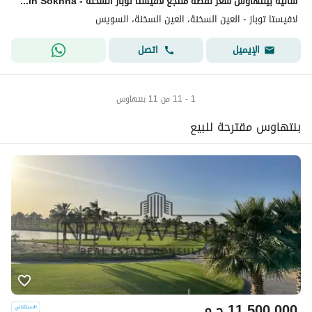
شاليه بينتهاوس سعر لقطه منتجع لافيستا توباز السخنة - La Vista Topaz Ain Sokhna
لافيستا توباز - العين السخنة، العين السخنة، السويس
اتصل
الإيميل
1 - 11 من 11 بنتهاوس
بنتهاوس مقترحة للبيع
11,500,000
ج.م