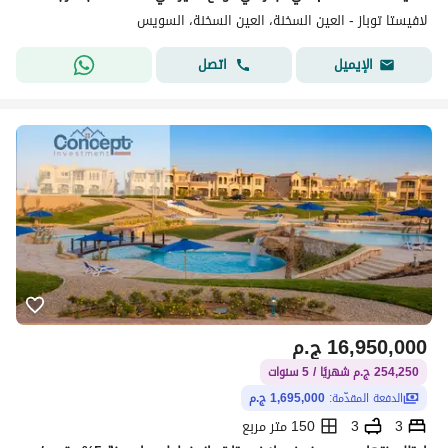
لافيستا توباز - العين السخنة، العين السخنة، السويس
اتصل
الإيميل
16,950,000
ج.م
254,250 ج.م شهريًا / 5 سنوات
الدفعة المقدّمة:
1,695,000 ج.م
3
3
150 متر مربع