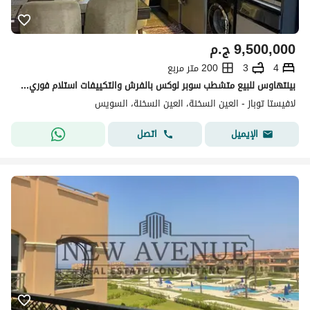
9,500,000
ج.م
4
3
200 متر مربع
بينتهاوس للبيع متشطب سوبر لوكس بالفرش والتكييفات استلام فوري في لافيستا توباز La Vista Topaz
لافيستا توباز - العين السخنة، العين السخنة، السويس
اتصل
الإيميل