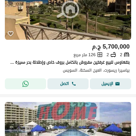
5,700,000
ج.م
2
2
126 متر مربع
بنتهاوس للبيع غرفتين مفروش بالكامل بروف خاص وإطلالة بحر مميزة في بياسيرا العين السخنة Piacera Ain Sokhna
بياسيرا ريسورت، العين السخنة، السويس
اتصل
الإيميل