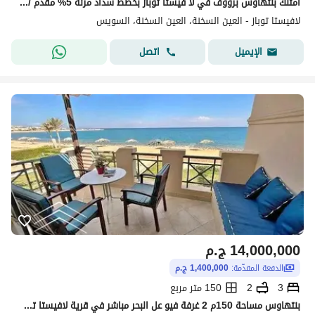
امتلك بنتهاوس برووف في لا فيستا توباز بخطط سداد مرنة 5% مقدم /علي 5 سنين
لافيستا توباز - العين السخنة، العين السخنة، السويس
اتصل
الإيميل
14,000,000
ج.م
الدفعة المقدّمة:
1,400,000 ج.م
3
2
150 متر مربع
بنتهاوس مساحة 150م 2 غرفة فيو عل البحر مباشر في قرية لافيستا توباز العين السخنة بجوار تلال السخنة و الجلاله - lavista topaz