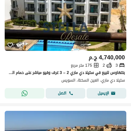
4,740,000
ج.م
3
2
175 متر مربع
بنتهاوس للبيع في ستيلا دي ماري 2 – 3 غرف وفيو مباشر على حمام السباحة
ستيلا دي ماري، العين السخنة، السويس
اتصل
الإيميل