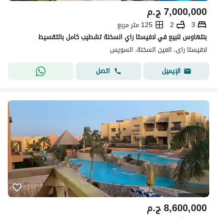
7,000,000
ج.م
3
2
125 متر مربع
بنتهاوس للبيع في لافيستا راي السخنة تشطيب كامل بالتقسيط
لافيستا راى، العين السخنة، السويس
اتصل
الإيميل
8,600,000
ج.م