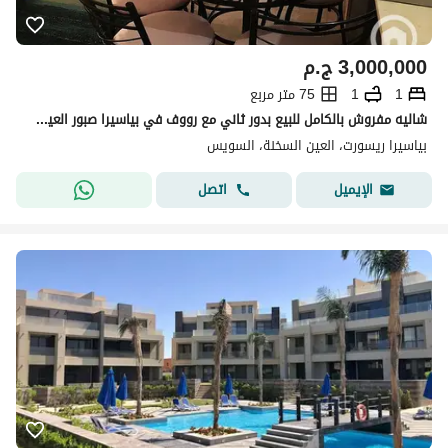
3,000,000
ج.م
1
1
75 متر مربع
شاليه مفروش بالكامل للبيع بدور ثاني مع رووف في بياسيرا صبور العين السخنة بإطلالة مباشرة على البحر استلام فوري فرصة رائعة للاستثمار والسكن الراقي
بياسيرا ريسورت، العين السخنة، السويس
اتصل
الإيميل