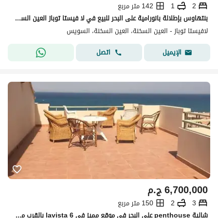
2
1
142 متر مربع
بنتهاوس بإطلالة بانورامية على البحر للبيع في لا فيستا توباز العين السخنة
لافيستا توباز - العين السخنة، العين السخنة، السويس
اتصل
الإيميل
6,700,000
ج.م
3
2
150 متر مربع
شالية penthouse علي البحر في موقع مميز في lavista 6 بالقرب من بورتو العين السخنه Laguna Bay- استلام فوري بتشطيب هاي سوبر لوكس سعر خاص للكاش