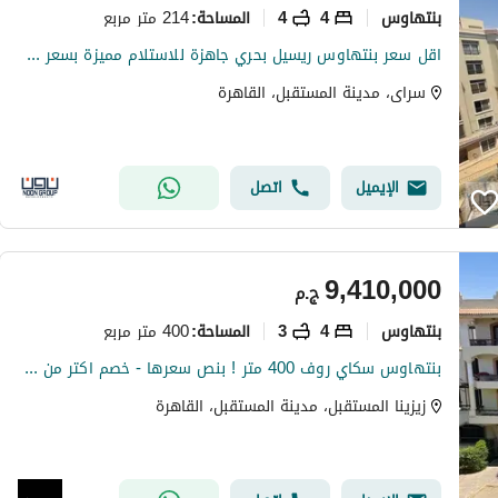
بنتهاوس
4
4
214 متر مربع
المساحة
:
اقل سعر بنتهاوس ريسيل بحري جاهزة للاستلام مميزة بسعر مغرٍ للغاية للبيع في سراي المرحلة الأولى
سراى، مدينة المستقبل، القاهرة
الإيميل
اتصل
9,410,000
ج.م
بنتهاوس
4
3
400 متر مربع
المساحة
:
بنتهاوس سكاي روف 400 متر ! بنص سعرها - خصم اكتر من 49% | كورنر اوبن فيو علي لاجونز - لاند سكيب | الكمبوند برايم لوكيشن بالقرب من مدينتي والرحاب
زيزينا المستقبل، مدينة المستقبل، القاهرة