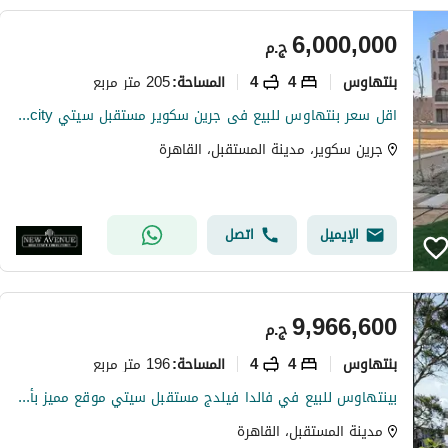
6,000,000
ج.م
بنتهاوس
4
4
205 متر مربع
المساحة
:
اقل سعر بنتهاوس للبيع فى جرين سكوير مستقبل سيتي Green square Mostakbal city فى موقع متميز بحري جاهزة على الاستلام الفورى
جرين سكوير، مدينة المستقبل، القاهرة
الإيميل
اتصل
9,966,600
ج.م
بنتهاوس
4
4
196 متر مربع
المساحة
:
بينتهاوس للبيع في فالدا فيلدج مستقبل سيتي موقع مميز بأقساط
مدينة المستقبل، القاهرة