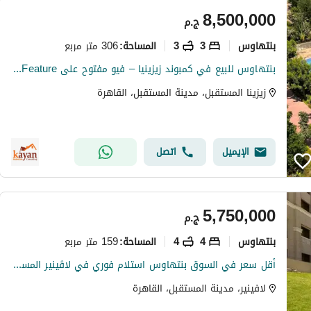
8,500,000
ج.م
بنتهاوس
3
3
306 متر مربع
المساحة
:
بنتهاوس للبيع في كمبوند زيزينيا – فيو مفتوح على Water Feature
زيزينا المستقبل، مدينة المستقبل، القاهرة
الإيميل
اتصل
5,750,000
ج.م
بنتهاوس
4
4
159 متر مربع
المساحة
:
أقل سعر في السوق بنتهاوس استلام فوري في لاڤينير المستقبل سيتي Lavenir Mostakbel city استلام فوري موقع مميز
لافينير، مدينة المستقبل، القاهرة