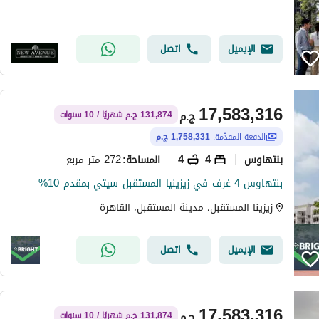
الإيميل
اتصل
17,583,316
ج.م
131,874 ج.م شهريًا / 10 سنوات
الدفعة المقدّمة:
1,758,331 ج.م
بنتهاوس
4
4
272 متر مربع
المساحة
:
بنتهاوس 4 غرف في زيزينيا المستقبل سيتي بمقدم 10%
زيزينا المستقبل، مدينة المستقبل، القاهرة
الإيميل
اتصل
17,583,316
ج.م
131,874 ج.م شهريًا / 10 سنوات