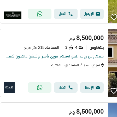
الإيميل
اتصل
8,500,000
ج.م
بنتهاوس
4
3
215 متر مربع
المساحة
:
بينتهاوس روف للبيع استلام فوري بأميز لوكيشن عالاجون كمبوند سراى المستقبل سيتى قرب التجمع و مدينتى القاهرة الجديدة - penthouse for sale in Sarai
سراى، مدينة المستقبل، القاهرة
الإيميل
اتصل
8,500,000
ج.م