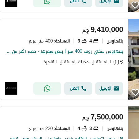
الإيميل
اتصل
9,410,000
ج.م
بنتهاوس
4
3
400 متر مربع
المساحة
:
بنتهاوس سكاي روف 400 متر ! بنص سعرها - خصم اكتر من 49% | كورنر اوبن فيو علي لاجونز - لاند سكيب | الكمبوند برايم لوكيشن بالقرب من مدينتي والرحاب
زيزينا المستقبل، مدينة المستقبل، القاهرة
الإيميل
اتصل
7,500,000
ج.م
بنتهاوس
3
4
220 متر مربع
المساحة
:
اقل سعر بنتهاوس استلام فوري جاهز علي السكن سعر لقطه لسرعه البيع بفيو مميز جدا في كمبوند لافينير.