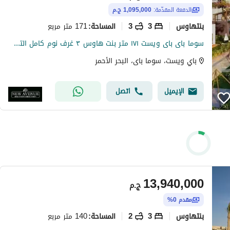
الدفعة المقدّمة:
1,095,000 ج.م
بنتهاوس
3
3
171 متر مربع
المساحة
:
سوما باى باى ويست ١٧١ متر بنت هاوس ٣ غرف نوم كامل التشطيب بمقدم ٥٪؜ و استلام ٣ سنين
باي ويست، سوما باى، البحر الأحمر
الإيميل
اتصل
13,940,000
ج.م
مقدم 0%
بنتهاوس
3
2
140 متر مربع
المساحة
: