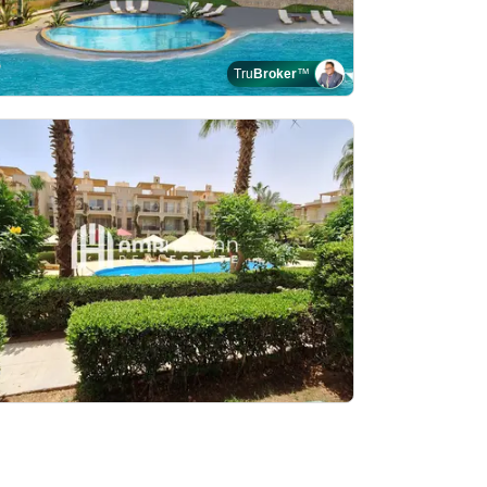
Tru
Broker
™