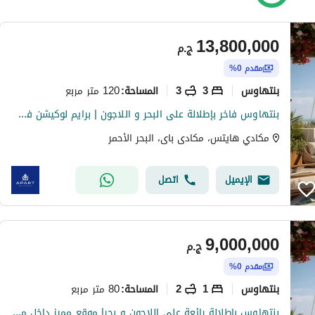
13,800,000
ج.م
مقدم 0%
بنتهاوس
3
3
120 متر مربع
المساحة
:
بنتهاوس فاخر بإطلالة على البحر و اللاجون | برايم لوكيشن في مكادي هايتس بافضل سعر و اطول فتره سداد كامل التشطيب
مكادي هايتس، مكادى باى، البحر الأحمر
الإيميل
اتصل
9,000,000
ج.م
مقدم 0%
بنتهاوس
1
2
80 متر مربع
المساحة
:
بنتهاوس بإطلالة رائعة على اللاجون و بحر| موقع مميز داخل مكادي هايتس البحر الاحمر