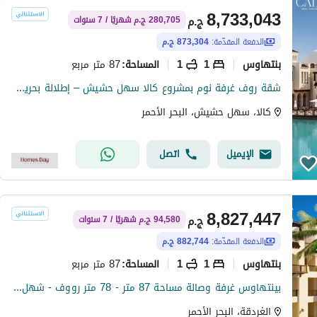
8,733,043
ج.م
280,705 ج.م شهريًا / 7 سنوات
الدفعة المقدّمة:
873,304 ج.م
بنتهاوس
1
1
87 متر مربع
المساحة
:
شقة روف غرفة نوم بمشروع كالا سهل حشيش – إطلالة بحرية من الروف
كالا، سهل حشيش، البحر الأحمر
الإيميل
اتصل
8,827,447
ج.م
94,580 ج.م شهريًا / 7 سنوات
الدفعة المقدّمة:
882,744 ج.م
بنتهاوس
1
1
87 متر مربع
المساحة
:
بينتهاوس غرفة وصالة مساحة 87 متر - 78 متر رووف - شهل حشيش
الغردقة، البحر الأحمر