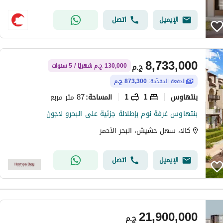
الإيميل
اتصل
8,733,000
ج.م
130,000 ج.م شهريًا / 5 سنوات
الدفعة المقدّمة:
873,300 ج.م
بنتهاوس
1
1
87 متر مربع
المساحة
:
بنتهاوس غرفة نوم بإطلالة جزئية على البحرو لاجون
كالا، سهل حشيش، البحر الأحمر
الإيميل
اتصل
21,900,000
ج.م