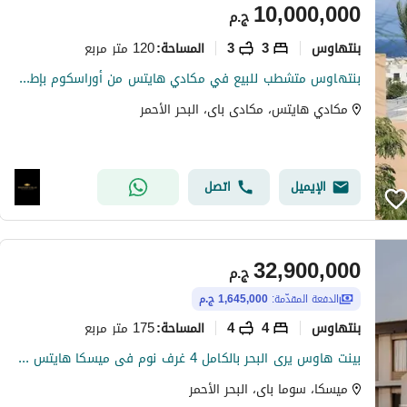
10,000,000
ج.م
بنتهاوس
3
3
120 متر مربع
المساحة
:
بنتهاوس متشطب للبيع في مكادي هايتس من أوراسكوم بإطلالة مرتفعة على البحر الأحمر
مكادي هايتس، مكادى باى، البحر الأحمر
الإيميل
اتصل
32,900,000
ج.م
الدفعة المقدّمة:
1,645,000 ج.م
بنتهاوس
4
4
175 متر مربع
المساحة
:
بينت هاوس يرى البحر بالكامل 4 غرف نوم فى ميسكا هايتس سوما باى فى الغردقه البحر الاحمر بأقساط بتوصل 8 سنين و خصم 30% على سعر الكاش .
ميسكا، سوما باى، البحر الأحمر