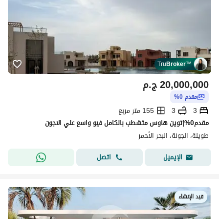
Tru
Broker
™
20,000,000
ج.م
مقدم 0%
3
3
155 متر مربع
مقدم0%|توين هاوس متشطب بالكامل فيو واسع علي الاجون
طويلة، الجونة، البحر الأحمر
اتصل
الإيميل
قيد الإنشاء