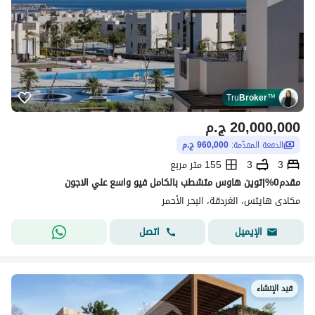
Tru
Broker
™
20,000,000
ج.م
الدفعة المقدّمة:
960,000 ج.م
3
3
155 متر مربع
مقدم0%|توين هاوس متشطب بالكامل فيو واسع علي الاجون
مكادى هايتس، الغردقة، البحر الأحمر
اتصل
الإيميل
قيد الإنشاء