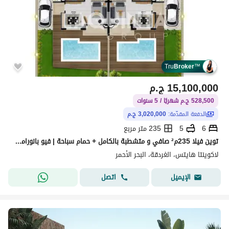
Tru
Broker
™
15,100,000
ج.م
528,500 ج.م شهريًا / 5 سنوات
الدفعة المقدّمة:
3,020,000 ج.م
6
5
235 متر مربع
توين فيلا 235م² صافي و متشطبة بالكامل + حمام سباحة | فيو بانوراما بالغردقة الجديدة | موقع مميز قرب سينزو وسهل حشيش | تقسيط 5 سنوات
لاكوينتا هايتس، الغردقة، البحر الأحمر
اتصل
الإيميل