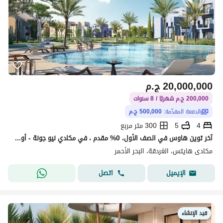
20,000,000
ج.م
200,000 ج.م شهريًا / 8 سنوات
الدفعة المقدّمة:
500,000 ج.م
4
5
300 متر مربع
آخر توين هاوس في الصف الأول، 0% مقدم ، في مكادي نيو جونة - أوراسكوم !
مكادى هايتس، الغردقة، البحر الأحمر
اتصل
الإيميل
قيد الإنشاء