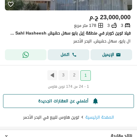
23,000,000
ج.م
3
3
178 متر مربع
فيلا توين كورنر في منطقة إيل بايو سهل حشيش Il Bayou Sahl Hasheesh مع مسبح خاص وإطلالة على البحر
ال بايو، سهل حشيش، البحر الأحمر
اتصل
الإيميل
3
2
1
1 - 24 من 174 توين هاوس
أعلمني عن العقارات الجديدة
الصفحة الرئيسية
توين هاوس للبيع في البحر الأحمر
نتائج مقترحة