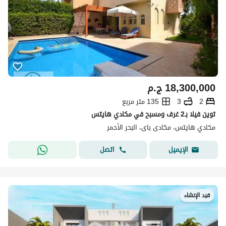
18,300,000
ج.م
2
3
135 متر مربع
توين فيلا بـ2 غرف ومسبح في مكادي هايتس
مكادي هايتس، مكادى باى، البحر الأحمر
اتصل
الإيميل
قيد الإنشاء