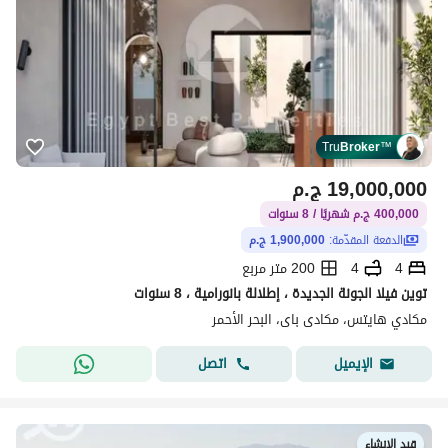
Tru
Broker
™
19,000,000
ج.م
400,000 ج.م شهريًا / 8 سنوات
الدفعة المقدّمة:
1,900,000 ج.م
4
4
200 متر مربع
توين فيلا الجونة الجديدة ، إطلالة بانورامية ، 8 سنوات
مكادي هايتس، مكادى باى، البحر الأحمر
اتصل
الإيميل
قيد الإنشاء