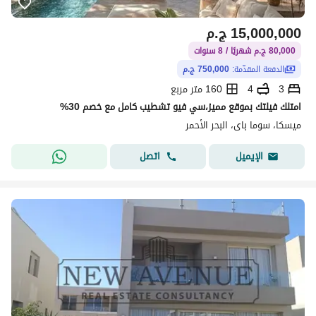
15,000,000
ج.م
80,000 ج.م شهريًا / 8 سنوات
الدفعة المقدّمة:
750,000 ج.م
3
4
160 متر مربع
امتلك فيلتك بموقع مميز،سي فيو تشطيب كامل مع خصم 30%
ميسكا، سوما باى، البحر الأحمر
اتصل
الإيميل