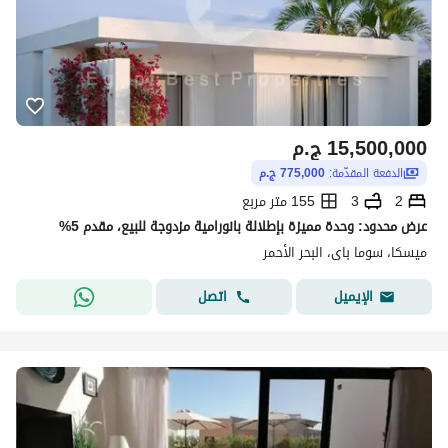
15,500,000
ج.م
الدفعة المقدّمة:
775,000 ج.م
2
3
155 متر مربع
عرض محدود: وحدة مميزة بإطلالة بانورامية مزدوجة للبيع، مقدم 5%
ميسكا، سوما باى، البحر الأحمر
اتصل
الإيميل