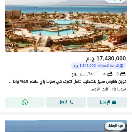
17,430,000
ج.م
الدفعة المقدّمة:
1,743,000 ج.م
3
4
174 متر مربع
توين هاوس مميز بتشطيب كامل 3غرف في سوما باي مقدم 10% واطول فترة سداد
سوما باى، البحر الأحمر
اتصل
الإيميل
قيد الإنشاء