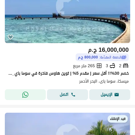
16,000,000
ج.م
الدفعة المقدّمة:
800,000 ج.م
2
3
265 متر مربع
خصم 30%!! أقل سعر | مقدم 5% | توين هاوس فاخرة في سوما باي_إطلالة على اللاجون والبحر | أول قسط بعد سنة | وحدات محدودة
ميسكا، سوما باى، البحر الأحمر
اتصل
الإيميل
قيد الإنشاء