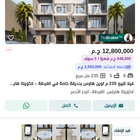
Tru
Broker
™
12,800,000
ج.م
448,000 ج.م شهريًا / 5 سنوات
الدفعة المقدّمة:
2,560,000 ج.م
6
5
235 متر مربع
فيلا للبيع 235 م توين هاوس بحديقة خاصة في الغردقة – لاكوينتا هايتس - موقع مميز
لاكوينتا هايتس، الغردقة، البحر الأحمر
اتصل
الإيميل
قيد الإنشاء