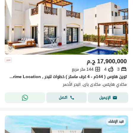
17,900,000
ج.م
3
4
144 متر مربع
توين هاوس ( 144م - 4 غرف ماستر ) خطوات للبحر , Prime Location - فيو لاحون + بحر ( All directions ) مدينه الغردقه , بجوار مكادي ريزورت و Stella Makadi
مكادي هايتس، مكادى باى، البحر الأحمر
اتصل
الإيميل
قيد الإنشاء