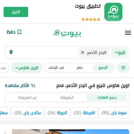
تطبيق بيوت
تنزيل
حفظ
البحر الأحمر
للبيع
توين هاوس
عدد 
الجميع
جاهز
قيد الإنشاء
توين هاوس للبيع في البحر الأحمر، مَصر
الأكثر مشاهدة
جميع العقارات
المفروشة
غير المفروشة
سوما باى
(
95
)
الغردقة
(
32
)
الجونة
(
24
)
مكادى باى
(
20
)
سهل