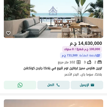
14,630,000
ج.م
100,000 ج.م شهريًا / 8 سنوات
الدفعة المقدّمة:
731,500 ج.م
2
3
102 متر مربع
توين هاوس مميز غرفتين نوم للبيع في بلانكا جاردن كولكشن
بلانكا، سوما باى، البحر الأحمر
اتصل
الإيميل