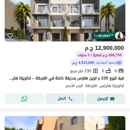
Tru
Broker
™
12,900,000
ج.م
698,750 ج.م شهريًا / 3 سنوات
الدفعة المقدّمة:
4,515,000 ج.م
6
5
235 متر مربع
فيلا للبيع 235 م توين هاوس بحديقة خاصة في الغردقة – لاكوينتا هايتس - موقع مميز
لاكوينتا هايتس، الغردقة، البحر الأحمر
اتصل
الإيميل