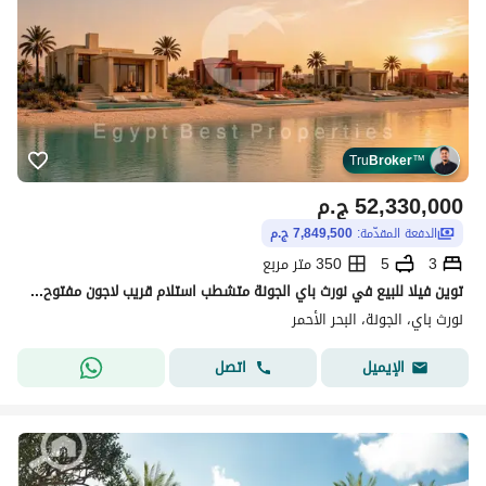
Tru
Broker
™
52,330,000
ج.م
الدفعة المقدّمة:
7,849,500 ج.م
3
5
350 متر مربع
توين فيلا للبيع في نورث باي الجونة متشطب استلام قريب لاجون مفتوح للبحر تقسيط
نورث باي، الجونة، البحر الأحمر
اتصل
الإيميل