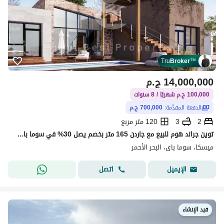
Tru
Broker
™
14,000,000
ج.م
100,000 ج.م شهريًا / 8 سنوات
الدفعة المقدّمة:
700,000 ج.م
2
3
120 متر مربع
توين جراند هوم للبيع مع جاردن 165 متر بخصم يصل 30% في سوما باي البحر الاحمر
ميسكا، سوما باى، البحر الأحمر
اتصل
الإيميل
قيد الإنشاء