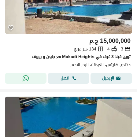
15,000,000
ج.م
3
4
134 متر مربع
توين فيلا 3 غرف في Makadi Heights مع جاردن و رووف
مكادى هايتس، الغردقة، البحر الأحمر
اتصل
الإيميل