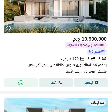
19,900,000
ج.م
120,000 ج.م شهريًا / 8 سنوات
مقدم 0%
3
3
170 متر مربع
بمقدم 5% امتلك توين هاوس اطلالة على البحر بأقل سعر
ميسكا، سوما باى، البحر الأحمر
اتصل
الإيميل
قيد الإنشاء