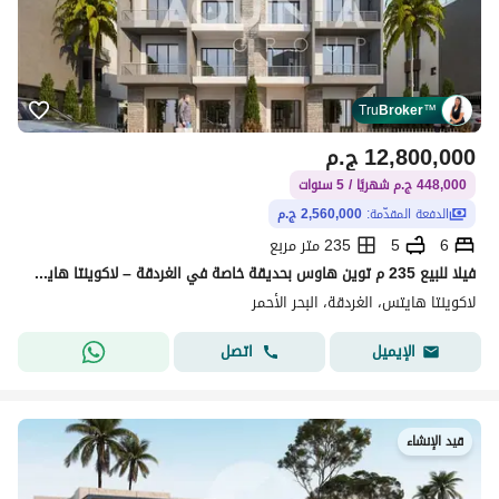
Tru
Broker
™
12,800,000
ج.م
448,000 ج.م شهريًا / 5 سنوات
الدفعة المقدّمة:
2,560,000 ج.م
6
5
235 متر مربع
فيلا للبيع 235 م توين هاوس بحديقة خاصة في الغردقة – لاكوينتا هايتس - موقع مميز
لاكوينتا هايتس، الغردقة، البحر الأحمر
اتصل
الإيميل
قيد الإنشاء