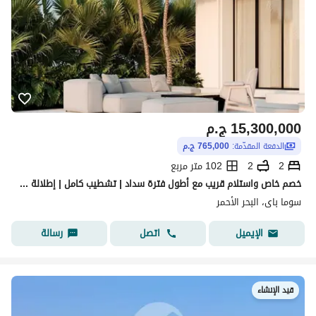
15,300,000
ج.م
الدفعة المقدّمة:
765,000 ج.م
2
2
102 متر مربع
خصم خاص واستلام قريب مع أطول فترة سداد | تشطيب كامل | إطلالة على الجولف | على بُعد دقائق من الشاطئ
سوما باى، البحر الأحمر
اتصل
رسالة
الإيميل
قيد الإنشاء