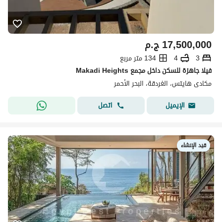
17,500,000
ج.م
3
4
134 متر مربع
فيلا جاهزة للسكن داخل مجمع Makadi Heights
مكادى هايتس، الغردقة، البحر الأحمر
اتصل
الإيميل
قيد الإنشاء