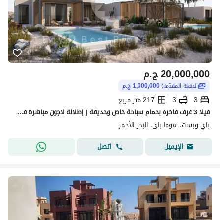
20,000,000
ج.م
الدفعة المقدّمة:
1,000,000 ج.م
3
3
217 متر مربع
فيلا 3 غرف فاخرة بحمام سباحة خاص وحديقة | إطلالة لاجون مباشرة في سوما باي | تقسيط حتى 8 سنوات
باي ويست، سوما باى، البحر الأحمر
اتصل
الإيميل