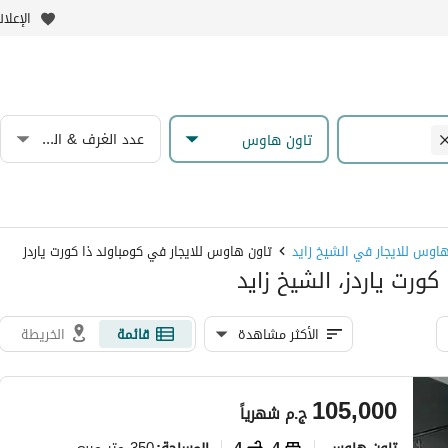
الإعلا
عدد الغرف & الحمامات
تاون هاوس
هاوس للايجار في الشيخ زايد
تاون هاوس للايجار في كومباوند ذا كورت ياردز
ورت ياردز، الشيخ زايد
الأكثر مشاهدة
قائمة
الخريطة
105,000
ج.م
شهرياً
تاون هاوس
4
4
350 متر مربع