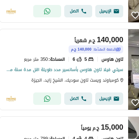
الإيميل
اتصل
140,000
ج.م
شهرياً
الدفعة المقدّمة:
140,000 ج.م
تاون هاوس
5
6
350 متر مربع
المساحة
:
سيتي فيلا تاون هاوس بأسانسير مدد طويلة اقل مدة سنة مكون من 4 ادوار للإيجار المفروش في كمبوند ويست تاون - سوديك - مدينة الشيخ زايد
كومباوند ويست تاون سوديك، الشيخ زايد، الجيزة
الإيميل
اتصل
15,000
ج.م
يومياً
تاون هاوس
4
4
799 متر مربع
المساحة
: