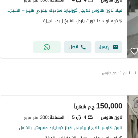
المساحة
:
فيلا تاون هاوس للايجار كورتيارد سوديك بيفرلي هيلز – الشيخ زايد Villa Townhouse For Rent Compound Courtyard Sodic Beverly Hills El Sheikh Zayed
كومباوند ذا كورت ياردز، الشيخ زايد، الجيزة
الإيميل
اتصل
1 - 1 من 1 تاون هاوس
150,000
ج.م
شهرياً
تاون هاوس
4
5
300 متر مربع
المساحة
:
تاون هاوس للايجار بيفرلى هيلز كورتيارد مفروش بالكامل