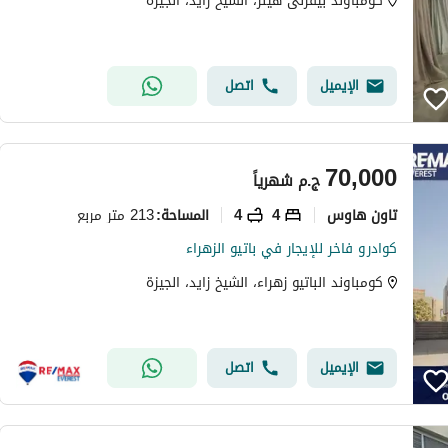
كومباوند بيفرلى هيلز، الشيخ زايد، الجيزة
الإيميل
اتصل
70,000
ج.م
شهرياً
تاون هاوس
4
4
213 متر مربع
المساحة
:
كوادرو فاخر للإيجار في باتيو الزهراء
كومباوند الباتيو زهراء، الشيخ زايد، الجيزة
الإيميل
اتصل