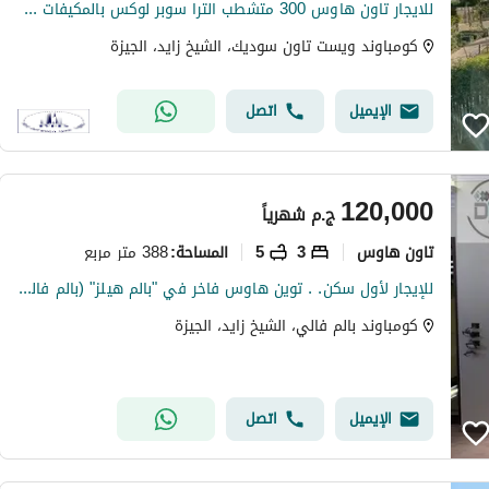
للايجار تاون هاوس 300 متشطب الترا سوبر لوكس بالمكيفات في كمبوند ويست تاون الشيخ زايد سوديك بالعفش او بدون بجوار الجريا
كومباوند ويست تاون سوديك، الشيخ زايد، الجيزة
الإيميل
اتصل
120,000
ج.م
شهرياً
تاون هاوس
3
5
388 متر مربع
المساحة
:
للإيجار لأول سكن. . توين هاوس فاخر في "بالم هيلز" (بالم فالي) بمساحات واسعة وتكييفات بالكامل
كومباوند بالم فالي، الشيخ زايد، الجيزة
الإيميل
اتصل