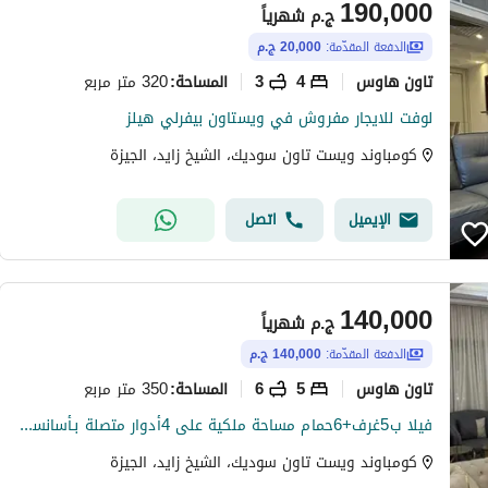
190,000
ج.م
شهرياً
الدفعة المقدّمة:
20,000 ج.م
تاون هاوس
4
3
320 متر مربع
المساحة
:
لوفت للايجار مفروش في ويستاون بيفرلي هيلز
كومباوند ويست تاون سوديك، الشيخ زايد، الجيزة
الإيميل
اتصل
140,000
ج.م
شهرياً
الدفعة المقدّمة:
140,000 ج.م
تاون هاوس
5
6
350 متر مربع
المساحة
:
فيلا ب5غرف+6حمام مساحة ملكية على 4أدوار متصلة بـأسانسير داخلي للإيجار المفروش كمبوند (Westown - SODIC) مدينة الشيخ زايد
كومباوند ويست تاون سوديك، الشيخ زايد، الجيزة