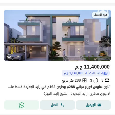
قيد الإنشاء
11,400,000
ج.م
الدفعة المقدّمة:
1,140,000 ج.م
3
3
288 متر مربع
تاون هاوس كورنر مباني 288م وجاردن 162م في زايد الجديدة قسط على 10 سنين بمقدم 10% بسعر لقطة بخصم 600 ألف جنيه
لا جوي هافري، زايد الجديدة، الشيخ زايد، الجيزة
اتصل
الإيميل