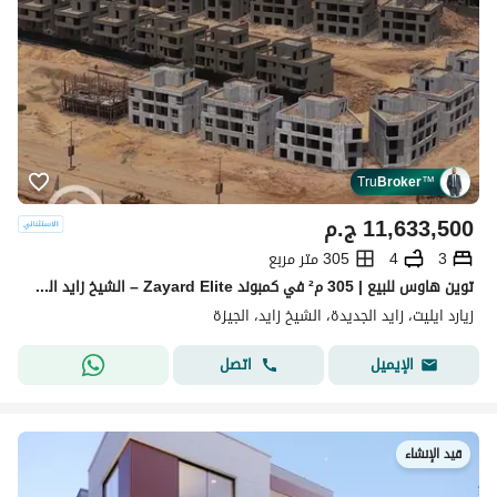
Tru
Broker
™
11,633,500
ج.م
3
4
305 متر مربع
توين هاوس للبيع | 305 م² في كمبوند Zayard Elite – الشيخ زايد الجديدة
زيارد ايليت، زايد الجديدة، الشيخ زايد، الجيزة
اتصل
الإيميل
قيد الإنشاء