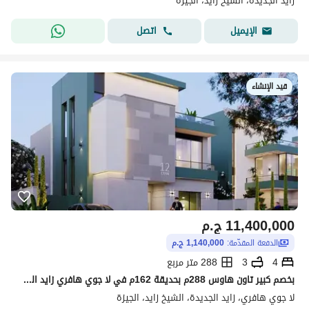
زايد الجديدة، الشيخ زايد، الجيزة
اتصل
الإيميل
قيد الإنشاء
11,400,000
ج.م
الدفعة المقدّمة:
1,140,000 ج.م
4
3
288 متر مربع
بخصم كبير تاون هاوس 288م بحديقة 162م في لا جوي هافري زايد الجديدة ادفع 10% وقسط على 10 سنين.
لا جوي هافري، زايد الجديدة، الشيخ زايد، الجيزة