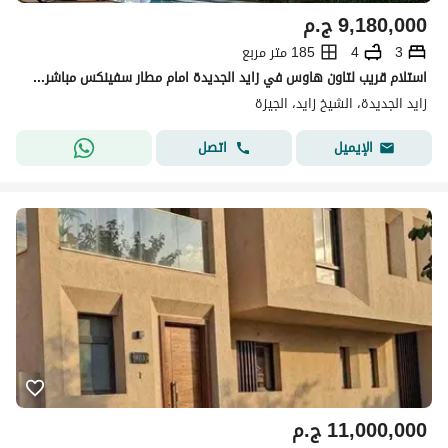
9,180,000
ج.م
3
4
185 متر مربع
استلام قريب لتاون هاوس في زايد الجديدة امام مطار سفينكس مباشرة بالتقسيط علي اطول فترة
زايد الجديدة، الشيخ زايد، الجيزة
اتصل
الإيميل
11,000,000
ج.م