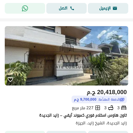
اتصل
الإيميل
20,418,000
ج.م
الدفعة المقدّمة:
9,700,000 ج.م
3
3
227 متر مربع
تاون هاوس استلام فوري كمبوند آيفي – زايد الجديدة
زايد الجديدة، الشيخ زايد، الجيزة