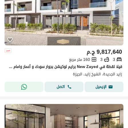
9,817,640
ج.م
3
3
160 متر مربع
فيلا لقطة في New Zayed برايم لوكيشن بجوار سودك و أعمار وامام مطار سفينكيس
زايد الجديدة، الشيخ زايد، الجيزة
اتصل
الإيميل