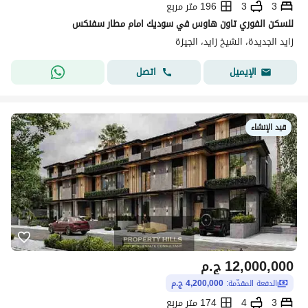
3
3
196 متر مربع
للسكن الفوري تاون هاوس في سوديك امام مطار سفنكس
زايد الجديدة، الشيخ زايد، الجيزة
اتصل
الإيميل
قيد الإنشاء
12,000,000
ج.م
الدفعة المقدّمة:
4,200,000 ج.م
3
4
174 متر مربع