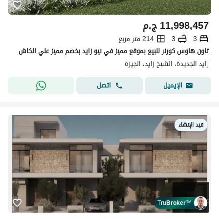
11,998,457
ج.م
3
3
214 متر مربع
تاون هاوس كورنر للبيع بموقع مميز في نيو زايد بخصم مميز علي الكاش
زايد الجديدة، الشيخ زايد، الجيزة
اتصل
الإيميل
قيد الإنشاء
Tru
Broker
™