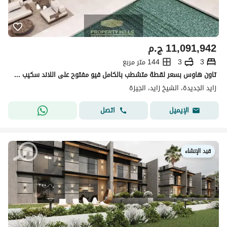
11,091,942
ج.م
3
3
144 متر مربع
تاون هاوس بسعر لقطة متشطب بالكامل فيو مفتوح على اللاند سكيب بجوار اعمار و امام مطار سفنكس
زايد الجديدة، الشيخ زايد، الجيزة
اتصل
الإيميل
قيد الإنشاء