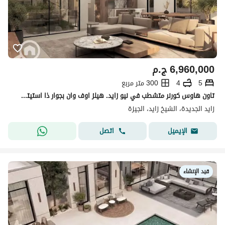
6,960,000
ج.م
5
4
300 متر مربع
تاون هاوس كورنر متشطب في نيو زايد. هيلز اوف وان بجوار ذا استيتس و بيفرلي هيلز الشيخ زايد
زايد الجديدة، الشيخ زايد، الجيزة
اتصل
الإيميل
قيد الإنشاء