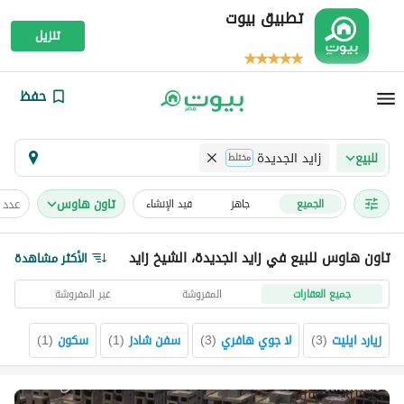
تطبيق بيوت
تنزيل
حفظ
زايد الجديدة
للبيع
مختلط
تاون هاوس
عدد 
الجميع
جاهز
قيد الإنشاء
تاون هاوس للبيع في زايد الجديدة، الشيخ زايد
الأكثر مشاهدة
جميع العقارات
المفروشة
غير المفروشة
زيارد ايليت
(
3
)
لا جوي هافري
(
3
)
سفن شادز
(
1
)
سكون
(
1
)