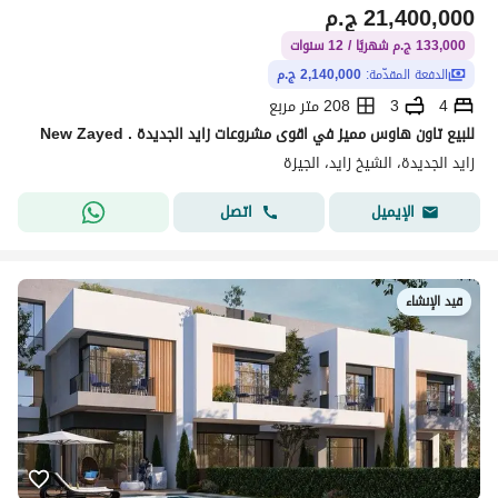
21,400,000
ج.م
133,000 ج.م شهريًا / 12 سنوات
الدفعة المقدّمة:
2,140,000 ج.م
4
3
208 متر مربع
للبيع تاون هاوس مميز في اقوى مشروعات زايد الجديدة . New Zayed
زايد الجديدة، الشيخ زايد، الجيزة
اتصل
الإيميل
قيد الإنشاء