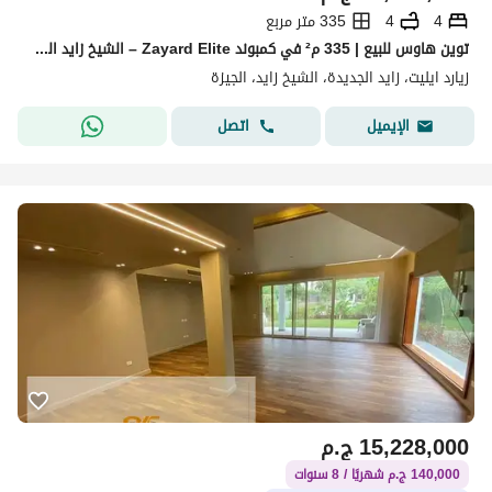
4
4
335 متر مربع
توين هاوس للبيع | 335 م² في كمبوند Zayard Elite – الشيخ زايد الجديدة
زيارد ايليت، زايد الجديدة، الشيخ زايد، الجيزة
اتصل
الإيميل
15,228,000
ج.م
140,000 ج.م شهريًا / 8 سنوات