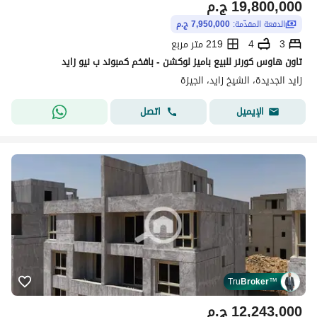
19,800,000
ج.م
الدفعة المقدّمة:
7,950,000 ج.م
3
4
219 متر مربع
تاون هاوس كورنر للبيع باميز لوكشن - بافخم كمبوند ب نيو زايد
زايد الجديدة، الشيخ زايد، الجيزة
اتصل
الإيميل
Tru
Broker
™
12,243,000
ج.م