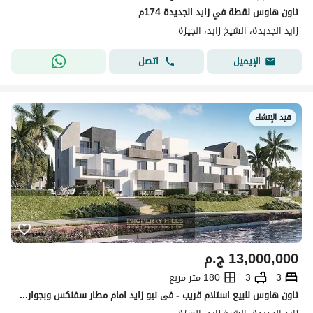
تاون هاوس لقطة في زايد الجديدة 174م
زايد الجديدة، الشيخ زايد، الجيزة
اتصل
الإيميل
قيد الإنشاء
13,000,000
ج.م
3
3
180 متر مربع
تاون هاوس للبيع استلام قريب - فى نيو زايد امام مطار سفنكس وبجوار سوديك