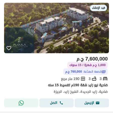
قيد الإنشاء
7,600,000
ج.م
1,000 ج.م شهريًا / 15 سنوات
الدفعة المقدّمة:
760,000 ج.م
3
3
190 متر مربع
ضاحية نيو زايد شقة 190م تقسيط 15 سنه
ضاحية، زايد الجديدة، الشيخ زايد، الجيزة
اتصل
الإيميل