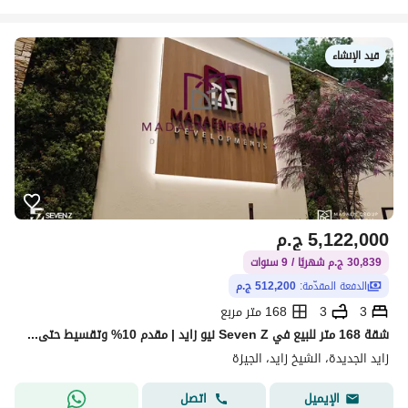
قيد الإنشاء
5,122,000
ج.م
30,839 ج.م شهريًا / 9 سنوات
الدفعة المقدّمة:
512,200 ج.م
3
3
168 متر مربع
شقة 168 متر للبيع في Seven Z نيو زايد | مقدم 10% وتقسيط حتى 9 سنوات
زايد الجديدة، الشيخ زايد، الجيزة
اتصل
الإيميل