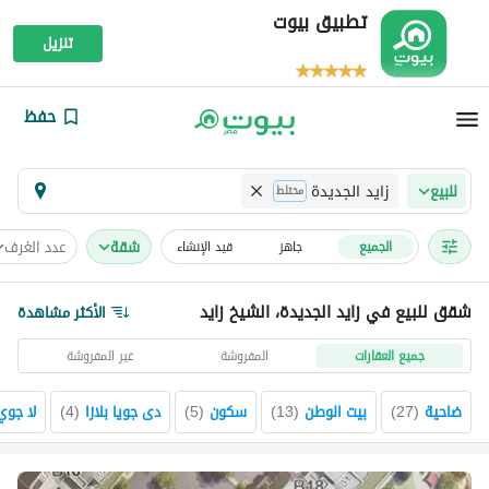
تطبيق بيوت
تنزيل
حفظ
زايد الجديدة
للبيع
مختلط
شقة
عدد الغرف
الجميع
جاهز
قيد الإنشاء
شقق للبيع في زايد الجديدة، الشيخ زايد
الأكثر مشاهدة
جميع العقارات
المفروشة
غير المفروشة
ضاحية
(
27
)
بيت الوطن
(
13
)
سكون
(
5
)
دى جويا بلازا
(
4
)
لا جوي