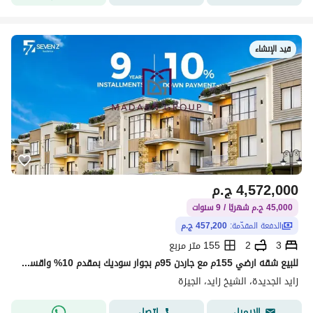
قيد الإنشاء
4,572,000
ج.م
45,000 ج.م شهريًا / 9 سنوات
الدفعة المقدّمة:
457,200 ج.م
3
2
155 متر مربع
للبيع شقه ارضي 155م مع جاردن 95م بجوار سوديك بمقدم 10% واقساط حتي 9 سنوات
زايد الجديدة، الشيخ زايد، الجيزة
اتصل
الإيميل