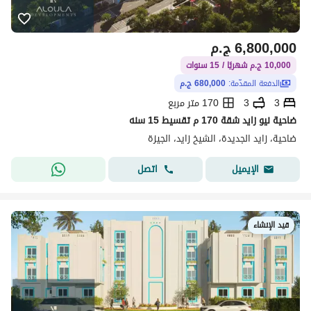
6,800,000
ج.م
10,000 ج.م شهريًا / 15 سنوات
الدفعة المقدّمة:
680,000 ج.م
3
3
170 متر مربع
ضاحية نيو زايد شقة 170 م تقسيط 15 سنه
ضاحية، زايد الجديدة، الشيخ زايد، الجيزة
اتصل
الإيميل
قيد الإنشاء