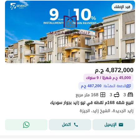
قيد الإنشاء
4,872,000
ج.م
45,000 ج.م شهريًا / 9 سنوات
الدفعة المقدّمة:
487,200 ج.م
3
3
168 متر مربع
للبيع شقه 168م لقطه في نيو زايد بجوار سوديك
زايد الجديدة، الشيخ زايد، الجيزة
اتصل
الإيميل