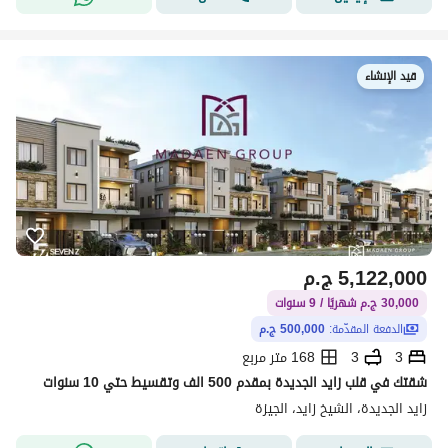
قيد الإنشاء
5,122,000
ج.م
30,000 ج.م شهريًا / 9 سنوات
الدفعة المقدّمة:
500,000 ج.م
3
3
168 متر مربع
شقتك في قلب زايد الجديدة بمقدم 500 الف وتقسيط حتي 10 سنوات
زايد الجديدة، الشيخ زايد، الجيزة