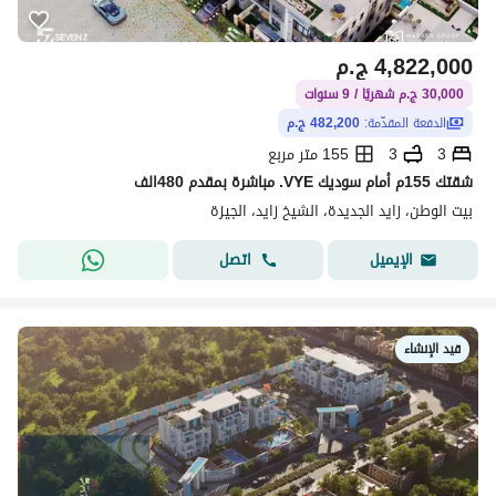
4,822,000
ج.م
30,000 ج.م شهريًا / 9 سنوات
الدفعة المقدّمة:
482,200 ج.م
3
3
155 متر مربع
شقتك 155م أمام سوديك VYE. مباشرة بمقدم 480الف
بيت الوطن، زايد الجديدة، الشيخ زايد، الجيزة
اتصل
الإيميل
قيد الإنشاء