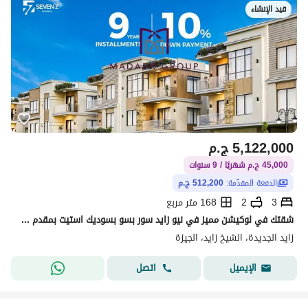
قيد الإنشاء
5,122,000
ج.م
45,000 ج.م شهريًا / 9 سنوات
الدفعة المقدّمة:
512,200 ج.م
3
2
168 متر مربع
شقتك في لوكيشن مميز في نيو زايد سور بسو بسوديك استيت بمقدم 10% واقسيط لحد 9 سنين
زايد الجديدة، الشيخ زايد، الجيزة
اتصل
الإيميل