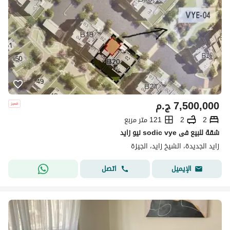
7,500,000
ج.م
2
2
121 متر مربع
شقة للبيع فى sodic vye نيو زايد
زايد الجديدة، الشيخ زايد، الجيزة
اتصل
الإيميل