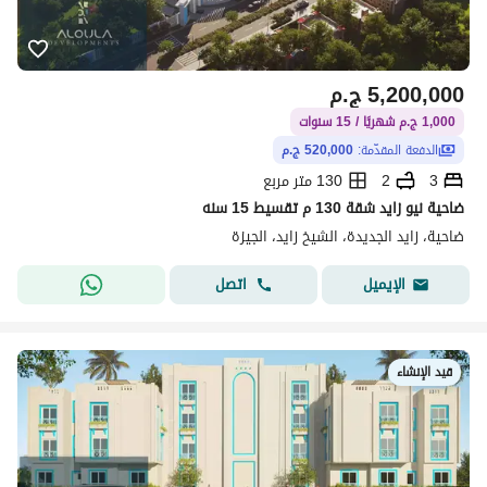
5,200,000
ج.م
1,000 ج.م شهريًا / 15 سنوات
الدفعة المقدّمة:
520,000 ج.م
3
2
130 متر مربع
ضاحية نيو زايد شقة 130 م تقسيط 15 سنه
ضاحية، زايد الجديدة، الشيخ زايد، الجيزة
اتصل
الإيميل
قيد الإنشاء