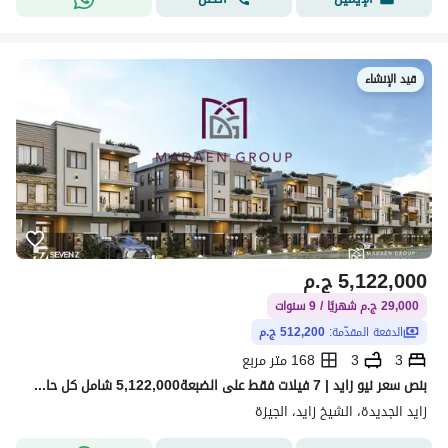
قيد الإنشاء
5,122,000
ج.م
29,000 ج.م شهريًا / 9 سنوات
الدفعة المقدّمة:
512,200 ج.م
3
3
168 متر مربع
بنص سعر نيو زايد | 7 فيلات فقط على الضبعة5,122,000 شامل كل حاجة | مقدم 10% وتقسيط 9 سنين وسط سوديك وبالمير | أقل سعر إطلاق في نيو زيد الجديدة
زايد الجديدة، الشيخ زايد، الجيزة