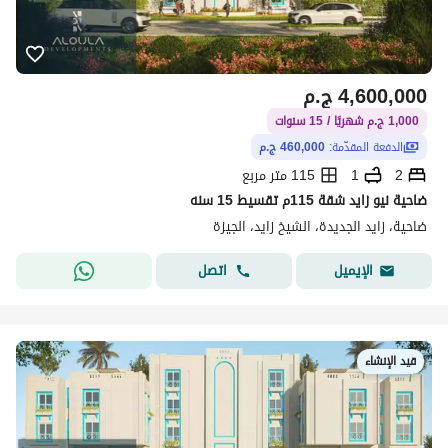
4,600,000
ج.م
1,000 ج.م شهريًا / 15 سنوات
الدفعة المقدّمة:
460,000 ج.م
2
1
115 متر مربع
ضاحية نيو زايد شقة 115م تقسيط 15 سنه
ضاحية، زايد الجديدة، الشيخ زايد، الجيزة
اتصل
الإيميل
قيد الإنشاء