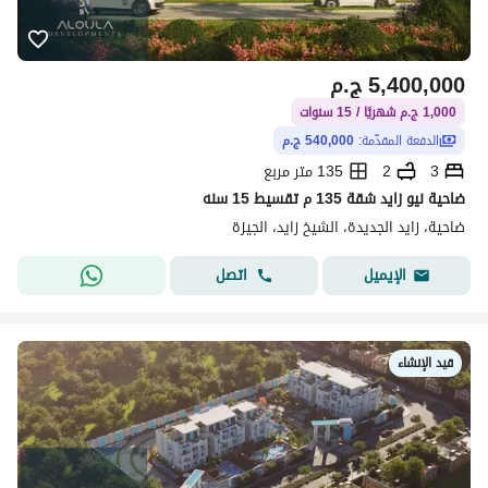
5,400,000
ج.م
1,000 ج.م شهريًا / 15 سنوات
الدفعة المقدّمة:
540,000 ج.م
3
2
135 متر مربع
ضاحية نيو زايد شقة 135 م تقسيط 15 سنه
ضاحية، زايد الجديدة، الشيخ زايد، الجيزة
اتصل
الإيميل
قيد الإنشاء