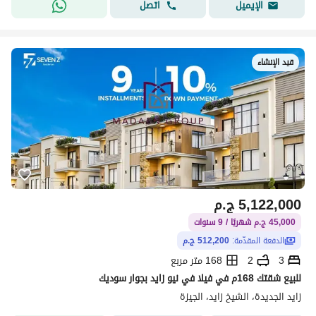
اتصل
الإيميل
قيد الإنشاء
5,122,000
ج.م
45,000 ج.م شهريًا / 9 سنوات
الدفعة المقدّمة:
512,200 ج.م
3
2
168 متر مربع
للبيع شقتك 168م في فيلا في نيو زايد بجوار سوديك
زايد الجديدة، الشيخ زايد، الجيزة