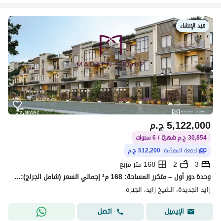
قيد الإنشاء
5,122,000
ج.م
30,854 ج.م شهريًا / 6 سنوات
الدفعة المقدّمة:
512,200 ج.م
3
2
168 متر مربع
وحدة دور أول – متكرر المساحة: 168 م² إجمالي السعر (شامل الجراج): 5,122,000 جنيه نظام السداد: 10% مقدم فقط = 512,200 جنيه 3 دفعات سنوية: *
زايد الجديدة، الشيخ زايد، الجيزة
اتصل
الإيميل