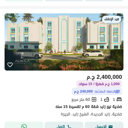
قيد الإنشاء
2,400,000
ج.م
1,000 ج.م شهريًا / 15 سنوات
الدفعة المقدّمة:
240,000 ج.م
1
1
60 متر مربع
ضاحية نيو زايد شقة 60 م تقسيط 15 سنه
ضاحية، زايد الجديدة، الشيخ زايد، الجيزة
اتصل
الإيميل