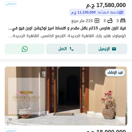
17,580,000
ج.م
الدفعة المقدّمة:
11,100,000 ج.م
3
3
215 متر مربع
فيلا تاون هاوس 215م باقل مقدم و اقساط اميز لوكيشن اوبن فيو في هايد بارك التجمع الخامس القاهرة الجديدة بجوار ميفيدا و ماونتن فيو اي سيتي Hyde Park
كومباوند هايد بارك القاهرة الجديدة، التجمع الخامس، القاهرة الجديدة، القاهرة
اتصل
الإيميل
قيد الإنشاء