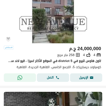
24,000,000
ج.م
4
4
258 متر مربع
تاون هاوس للبيع في district 5 في الموقع الأكثر تميزا - ڤيو لاند سكيب جهه بحري مباني بحديقة خاصة - استلام فوري -
كومباوند ديستريكت 5، التجمع الخامس، القاهرة الجديدة، القاهرة
اتصل
الإيميل