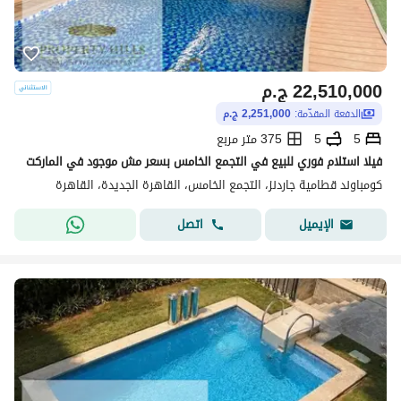
22,510,000
ج.م
الدفعة المقدّمة:
2,251,000 ج.م
5
5
375 متر مربع
فيلا استلام فوري للبيع في التجمع الخامس بسعر مش موجود في الماركت
كومباوند قطامية جاردنز، التجمع الخامس، القاهرة الجديدة، القاهرة
اتصل
الإيميل