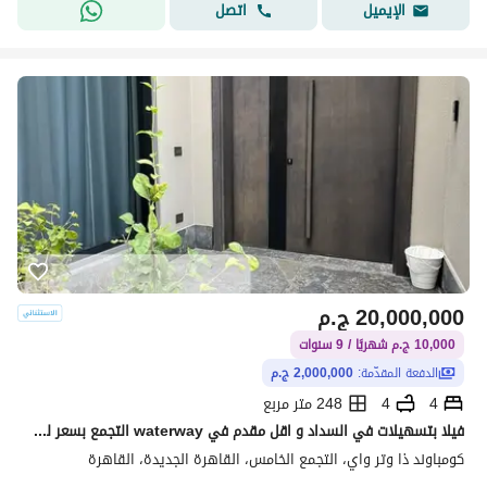
اتصل
الإيميل
20,000,000
ج.م
10,000 ج.م شهريًا / 9 سنوات
الدفعة المقدّمة:
2,000,000 ج.م
4
4
248 متر مربع
فيلا بتسهيلات في السداد و اقل مقدم في waterway التجمع بسعر لقطه
كومباوند ذا وتر واي، التجمع الخامس، القاهرة الجديدة، القاهرة