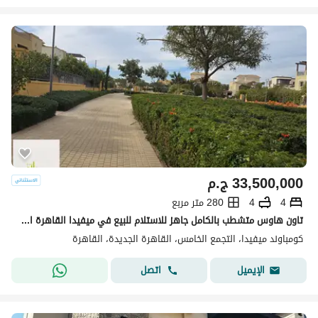
33,500,000
ج.م
4
4
280 متر مربع
تاون هاوس متشطب بالكامل جاهز للاستلام للبيع في ميفيدا القاهرة الجديدة اعمار Mivida New Cairo Emaar
كومباوند ميفيدا، التجمع الخامس، القاهرة الجديدة، القاهرة
اتصل
الإيميل