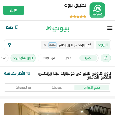
تطبيق بيوت
تنزيل
حفظ
كومباوند مينا ريزيدنس
للبيع
مختلط
تاون هاوس
عدد 
الجميع
جاهز
قيد الإنشاء
تاون هاوس للبيع في كومباوند مينا ريزيدنس،
الأكثر مشاهدة
التجمع الخامس
جميع العقارات
المفروشة
غير المفروشة