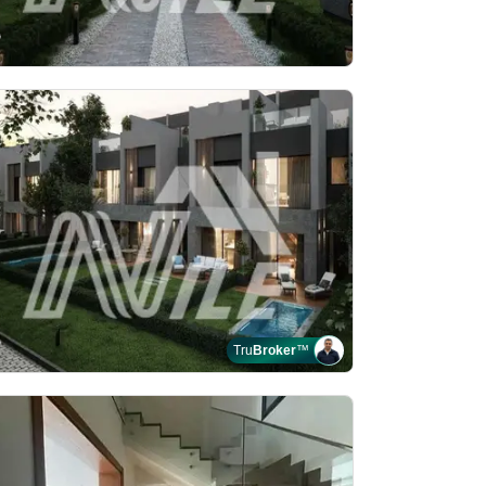
Tru
Broker
™