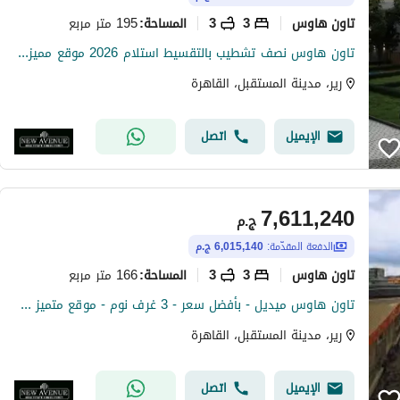
تاون هاوس
3
3
195 متر مربع
المساحة
:
تاون هاوس نصف تشطيب بالتقسيط استلام 2026 موقع مميز بكمبوند ريرفي المستقبل سيتي الاهلي صبور
رير، مدينة المستقبل، القاهرة
الإيميل
اتصل
7,611,240
ج.م
الدفعة المقدّمة:
6,015,140 ج.م
تاون هاوس
3
3
166 متر مربع
المساحة
:
تاون هاوس ميديل - بأفضل سعر - 3 غرف نوم - موقع متميز جداً - في كمبوند Rare - مستقبل سيتي
رير، مدينة المستقبل، القاهرة
الإيميل
اتصل