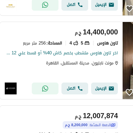
الإيميل
اتصل
14,400,000
ج.م
تاون هاوس
5
4
256 متر مربع
المساحة
:
اخر تاون هاوس متشطب بخصم كاش 40% أو قسط علي 12 سنة قلب المستقبل سيتي
مونت نابليون، مدينة المستقبل، القاهرة
الإيميل
اتصل
12,007,874
ج.م
الدفعة المقدّمة:
8,200,000 ج.م