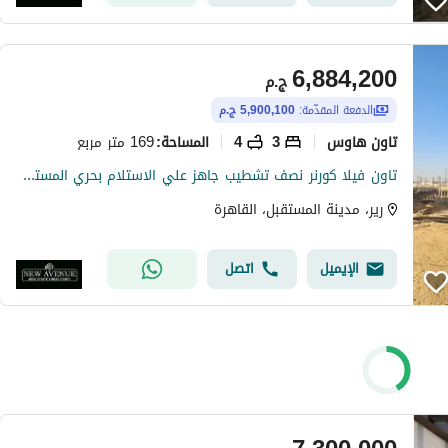
6,884,200
ج.م
الدفعة المقدّمة:
5,900,100 ج.م
تاون هاوس
3
4
169 متر مربع
المساحة
:
تاون فيلا كورنر نصف تشطيب جاهز علي الاستلام بحري المستقبل سيتي الاهلي صبور مدينة اوديسيا كمباوند رار Rare Compound
رير، مدينة المستقبل، القاهرة
الإيميل
اتصل