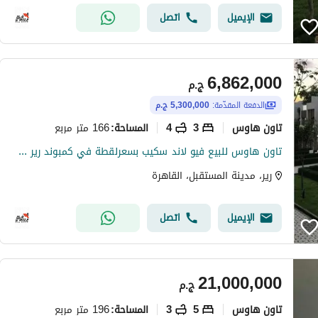
الإيميل
اتصل
6,862,000
ج.م
الدفعة المقدّمة:
5,300,000 ج.م
تاون هاوس
3
4
166 متر مربع
المساحة
:
تاون هاوس للبيع فيو لاند سكيب بسعرلقطة في كمبوند رير صبور المستقبل سيتي - Rare Sabbour Al Mostakbal City
رير، مدينة المستقبل، القاهرة
الإيميل
اتصل
21,000,000
ج.م
تاون هاوس
5
3
196 متر مربع
المساحة
: