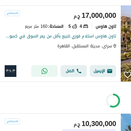
17,000,000
ج.م
تاون هاوس
4
5
160 متر مربع
المساحة
:
تاون هاوس استلام فوري للبيع بأقل من يعر السوق في كمبوند سراي - مدينة نصر للإسكان، مدينة المستقبل
سراى، مدينة المستقبل، القاهرة
الإيميل
اتصل
10,300,000
ج.م