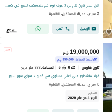
اقل سعر تاون هاوس 3 غرف نوم فيولاندسكيب للبيع في كمبوند سراي مدينه المستقبل كافاناSarai Compound Cavana, Mostakbal City
سراى، مدينة المستقبل، القاهرة
الإيميل
اتصل
19,000,000
ج.م
الدفعة المقدّمة:
950,000 ج.م
تاون هاوس
6
5
373 متر مربع
المساحة
:
فيلا متشطبع علي اعلي مستوي في كمبوند سراي سور بسور مع مدينتي ودايركت علي طريق السويس الفيلا 6 غرف ومساحتها كبيره جدا 373 متر صافي بسعر لم يتكرر لقطه.
سراى، مدينة المستقبل، القاهرة
التسليم
الربع 4 من عام 2029