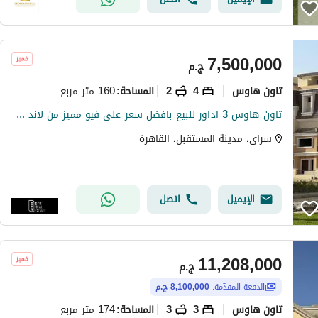
7,500,000
ج.م
تاون هاوس
4
2
160 متر مربع
المساحة
:
تاون هاوس 3 اداور للبيع بافضل سعر على فيو مميز من لاند سكيب طريق السويس بجوار مدينتى بكمبوند ( سراى Sarai )
سراى، مدينة المستقبل، القاهرة
الإيميل
اتصل
11,208,000
ج.م
الدفعة المقدّمة:
8,100,000 ج.م
تاون هاوس
3
3
174 متر مربع
المساحة
: