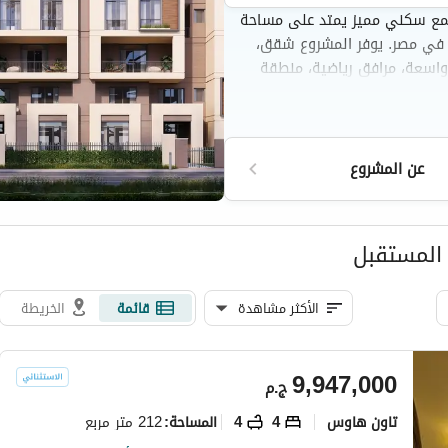
مع سكني مميز يمتد على مساحة
لية في مصر. يوفر المشروع شقق،
اسعة، مرافق رياضية، منطقة
 والعاصمة الإدارية وطريق
عن المشروع
المستقبل
الأكثر مشاهدة
قائمة
الخريطة
9,947,000
ج.م
تاون هاوس
4
4
212 متر مربع
المساحة
: