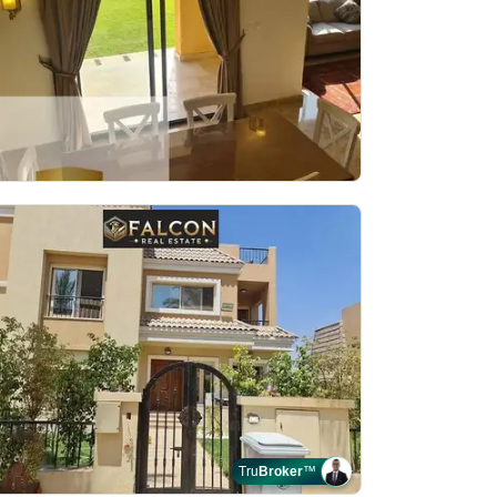
Tru
Broker
™