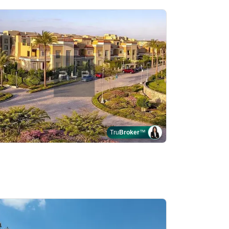
Tru
Broker
™