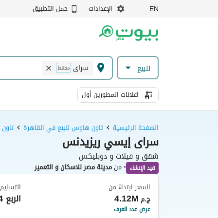
الإعدادات
حمل التطبيق
EN
سراى
للبيع
مختلط
اعلانات المطورين أول
الصفحة الرئيسية
تاون هاوس للبيع في القاهرة
تاون 
سراى إيسي ريزيدنس
شقق و فيلات و دوبليكس
•
من
مدينة مصر للاسكان و التعمير
قيد الإنشاء
السعر ابتداءً من
التسليم
4.12M
الربع 4 من عام 2029
ج.م
عرض عدد الغرف