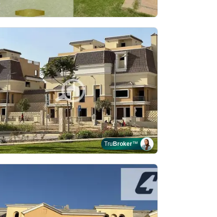
Tru
Broker
™