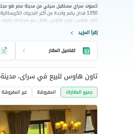
كمبوند سراي مستقبل سيتي من مدينة مصر هو مجت
1250 فدان يضم واحدة من أكبر البحيرات الكريستا
تاون هاوس، توين هاوس، وفلل، مع مساحات خضراء و
تجارية، وموقع استراتيجي بالقرب من القاهرة الجديدة
إقرأ المزيد
السويس.
تفاصيل العقار
تاون هاوس للبيع في سراى، مدينة 
عقارات
تفاصيل العقار
جميع العقارات
المفروشة
غير المفروشة