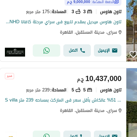
الدفعة المقدّمة:
9,000,000 ج.م
تاون هاوس
3
3
175 متر مربع
المساحة
:
تاون هاوس ميديل بمقدم للبيع فى سراي مرحلة كافانا Sarai Phase cavana MNHD فى موقع متميز جدا و فيو لى بحيرة وجاهزة على الاستلام الفورى
سراى، مدينة المستقبل، القاهرة
الإيميل
اتصل
10,437,000
ج.م
تاون هاوس
5
5
239 متر مربع
المساحة
:
S villa للبيع في سراى بخصم 51% عالكاش بأقل سعر فى الماركت بمساحه 239 متر
سراى، مدينة المستقبل، القاهرة
الإيميل
اتصل