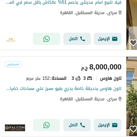
فيلا للبيع امام مدينتى بخصم 51% عالكاش بأقل سعر في الماركت من سنتين
سراى، مدينة المستقبل، القاهرة
الإيميل
اتصل
8,000,000
ج.م
تاون هاوس
3
3
152 متر مربع
المساحة
:
تاون هاوس بحديقة خاصة بحري بفيو مميز علي مساحات خضراء دايركت علي طريق السويس في كمبوند سراي امام مدينتي
سراى، مدينة المستقبل، القاهرة
الإيميل
اتصل