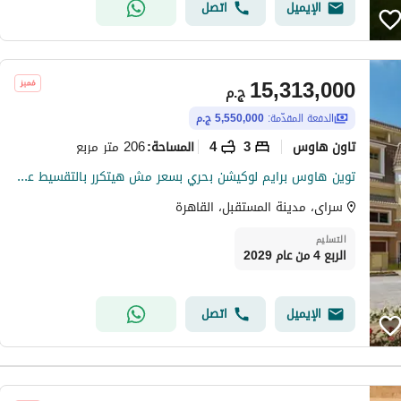
الإيميل
اتصل
15,313,000
ج.م
الدفعة المقدّمة:
5,550,000 ج.م
تاون هاوس
3
4
206 متر مربع
المساحة
:
توين هاوس برايم لوكيشن بحري بسعر مش هيتكرر بالتقسيط علي 6 سنين في كمبوند سور بسور مدينتي كمبوند ساكن بالفعل ومتكامل الخدمات والمرافق
سراى، مدينة المستقبل، القاهرة
التسليم
الربع 4 من عام 2029
الإيميل
اتصل