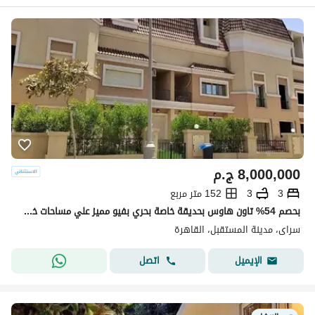
8,000,000
ج.م
3
3
152 متر مربع
بحصم 54% تاون هاوس بحديقة خاصة بحري بفيو مميز علي مساحات خضراء دايركت علي طريق السويس في كمبوند سراي امام مدينتي
سراى، مدينة المستقبل، القاهرة
اتصل
الإيميل