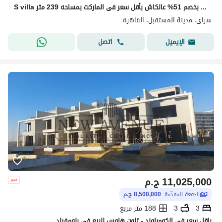
S villa للبيع في سراى بخصم 51% عالكاش بأقل سعر فى الماركت بمساحه 239 متر
سراى، مدينة المستقبل، القاهرة
اتصل
الإيميل
11,025,000
ج.م
الدفعة المقدّمة:
8,500,000 ج.م
3
3
188 متر مربع
باقل سعر في الكومباوند - تاون هاوس للبيع في بلومفيلد