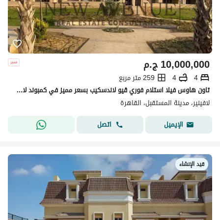
10,000,000
ج.م
4
4
259 متر مربع
تاون هاوس فيلا استلام فوري ڤيو لاندسكيب بسعر مميز في كمبوند لافينير مستقبل سيتي | L'avenir Mostaqbal City
لافينير، مدينة المستقبل، القاهرة
اتصل
الإيميل
قيد الإنشاء