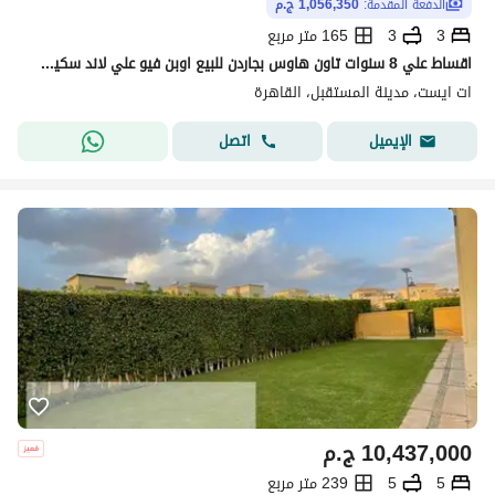
الدفعة المقدّمة:
1,056,350 ج.م
3
3
165 متر مربع
اقساط علي 8 سنوات تاون هاوس بجاردن للبيع اوبن فيو علي لاند سكيب برايم لوكيشن كمبوند ات ايست المستقبل سيتي
ات ايست، مدينة المستقبل، القاهرة
اتصل
الإيميل
10,437,000
ج.م
5
5
239 متر مربع