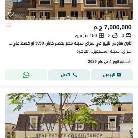
7,000,000
ج.م
3
3
150 متر مربع
تاون هاوس للبيع في سراي مدينه مصر بخصم كاش 50% او قسط علي 12 سنه بدون مقدم 0% في قلب المستقبل ستي | Sarai
سراى، مدينة المستقبل، القاهرة
التسليم
:
الربع 4 من عام 2029
اتصل
الإيميل