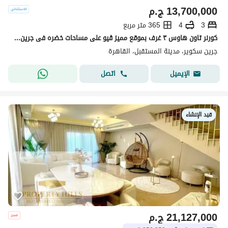
13,700,000
ج.م
3
4
365 متر مربع
كورنر تاون هاوس ٣ غرف بموقع مميز ڤيو على مساحات خضره فى جرين سكوير green square
جرين سكوير، مدينة المستقبل، القاهرة
اتصل
الإيميل
قيد الإنشاء
21,127,000
ج.م