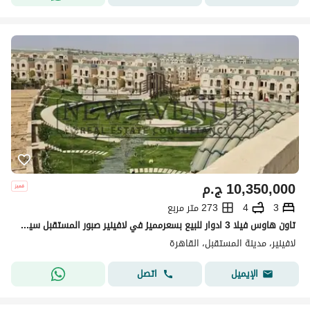
10,350,000
ج.م
3
4
273 متر مربع
تاون هاوس فيلا 3 ادوار للبيع بسعرمميز في لافينير صبور المستقبل سيتي بسعرمغري LAvenir Sabbour
لافينير، مدينة المستقبل، القاهرة
اتصل
الإيميل