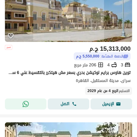
15,313,000
ج.م
الدفعة المقدّمة:
5,550,000 ج.م
3
4
206 متر مربع
توين هاوس برايم لوكيشن بحري بسعر مش هيتكرر بالتقسيط علي 6 سنين في كمبوند سور بسور مدينتي كمبوند ساكن بالفعل ومتكامل الخدمات والمرافق
سراى، مدينة المستقبل، القاهرة
التسليم
:
الربع 4 من عام 2029
اتصل
الإيميل