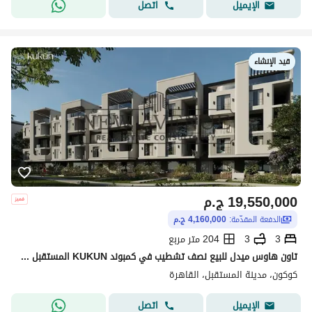
اتصل
الإيميل
قيد الإنشاء
19,550,000
ج.م
الدفعة المقدّمة:
4,160,000 ج.م
3
3
204 متر مربع
تاون هاوس ميدل للبيع نصف تشطيب في كمبوند KUKUN المستقبل سيتي بموقع مميز بأقل مقدم وأطول فترة سداد فرصة ممتازة للسكن والاستثمار
كوكون، مدينة المستقبل، القاهرة
اتصل
الإيميل