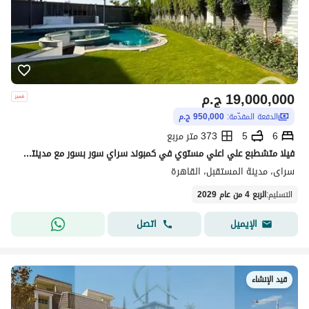
19,000,000
ج.م
الدفعة المقدّمة:
950,000 ج.م
6
5
373 متر مربع
فيلا متشطبع علي اعلي مستوي في كمبوند سراي سور بسور مع مدينتي ودايركت علي طريق السويس الفيلا 6 غرف ومساحتها كبيره جدا 373 متر صافي بسعر لم يتكرر لقطه.
سراى، مدينة المستقبل، القاهرة
التسليم
:
الربع 4 من عام 2029
اتصل
الإيميل
قيد الإنشاء