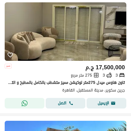
17,500,000
ج.م
3
3
275 متر مربع
تاون هاوس ميدل 275متر لوكيشن مميز متشطب بالكامل بالمطبخ و التكيفات جاهزه للاستلام جرين سكوير مستقبل سيتي green square
جرين سكوير، مدينة المستقبل، القاهرة
اتصل
الإيميل