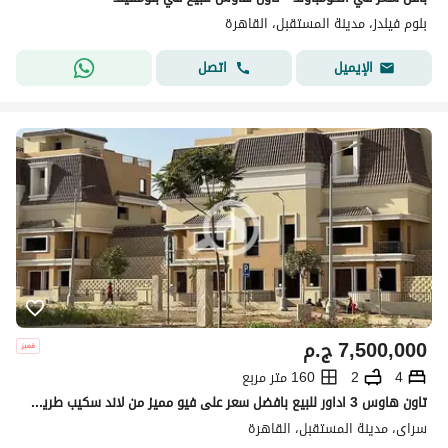
بلوم فيلدز، مدينة المستقبل، القاهرة
اتصل
الإيميل
7,500,000
ج.م
4
2
160 متر مربع
تاون هاوس 3 اداور للبيع بافضل سعر على فيو مميز من لاند سكيب طريق السويس بجوار مدينتى بكمبوند ( سراى Sarai )
سراى، مدينة المستقبل، القاهرة