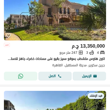
13,350,000
ج.م
4
3
247 متر مربع
تاون هاوس متشطب بموقع مميز بڤيو على مساحات خضراء جاهز للاستلام في جرين سكوير مستقبل سيتي Green Square Mostakbal City
جرين سكوير، مدينة المستقبل، القاهرة
اتصل
الإيميل
قيد الإنشاء