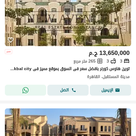
13,650,000
ج.م
3
3
265 متر مربع
توين هاوس كورنر بافضل سعر فى السوق بموقع مميز فى green square mostakbal city
مدينة المستقبل، القاهرة
اتصل
الإيميل