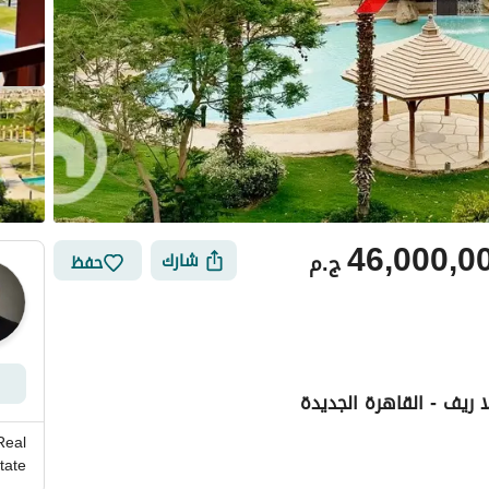
46,000,0
ج.م
شارك
حفظ
ي
الموقع والأماكن القريبة
Real
tate