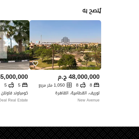
يُنصح به
48,000,000
ج.م
5,000,000
8
8
1,050 متر مربع
5
5
لوريف، القطامية، القاهرة
eal Real Estate
New Avenue