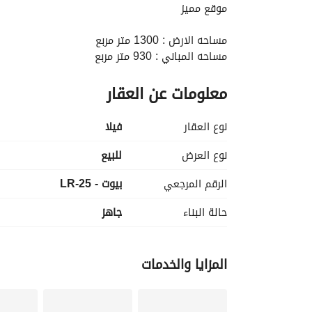
موقع مميز
مساحه الارض : 1300 متر مربع
مساحه المباني : 930 متر مربع
معلومات عن العقار
نصف تشطيب
بيزمنت - أرضي - أول - رووف
نوع العقار
فیلا
5 غرف نوم
5 حمام
نوع العرض
للبيع
غرفة مربية مع حمام
الرقم المرجعي
بيوت - LR-25
السعر : 46,000,000 جنيها
حالة البناء
جاهز
لمزيد من المعلومات يمكنكم التواصل معنا (عقار تاون
عرض معلومات الاتصال
المزايا والخدمات
+ واتس اب