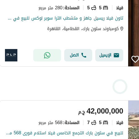
فیلا
5
5
280 متر مربع
المساحة
:
تاون فيلا ريسيل جاهز و متشطب الترا سوبر لوكس للبيع في ستون بارك التجمع الخامس Stone Park New Cairo
كومباوند ستون بارك، القطامية، القاهرة
الإيميل
اتصل
42,000,000
ج.م
فیلا
5
7
568 متر مربع
المساحة
:
للبيع في ستون بارك التجمع الخامس فيلا استلام فورى 568 متر Standalone Villa موقع مميز فى القاهرة الجديدة