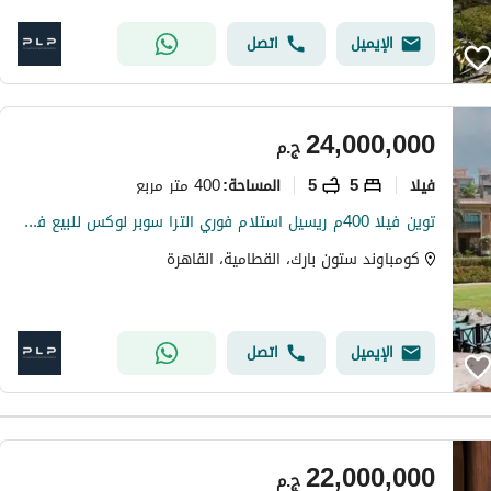
الإيميل
اتصل
24,000,000
ج.م
فیلا
5
5
400 متر مربع
المساحة
:
توين فيلا 400م ريسيل استلام فوري الترا سوبر لوكس للبيع في ستون بارك التجمع الخامس Stone Park New Cairo
كومباوند ستون بارك، القطامية، القاهرة
الإيميل
اتصل
22,000,000
ج.م