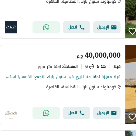
كومباوند ستون بارك، القطامية، القاهرة
الإيميل
اتصل
40,000,000
ج.م
فیلا
5
6
559 متر مربع
المساحة
:
فيلا مميزة 560 متر للبيع فى ستون بارك التجمع الخامس! استلام فورى ! 4 أدوار ! تطل على فيو مفتوح
كومباوند ستون بارك، القطامية، القاهرة
الإيميل
اتصل