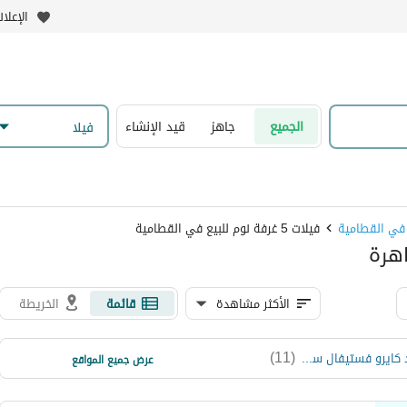
الإعلا
الجميع
جاهز
قيد الإنشاء
فیلا
 في القطامية
فيلات 5 غرفة نوم للبيع في القطامية
الأكثر مشاهدة
قائمة
الخريطة
)
4
(
)
11
(
كومباوند كايرو فستيفال سيتي
لوريف
عرض جميع المواقع
)
2
(
كومباوند ستون ريزيدنس