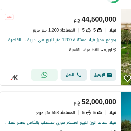
44,500,000
ج.م
فیلا
5
5
1,200 متر مربع
المساحة
:
بموقع مميز فيلا مستقلة 1200 متر للبيع في لا ريف - القاهرة الجديدة
لوريف، القطامية، القاهرة
الإيميل
اتصل
52,000,000
ج.م
فیلا
5
5
558 متر مربع
المساحة
:
فيلا ستاند الون للبيع استلام فوري متشطب بالكامل بسعر لقطه في كمبوند ستون بارك stone park