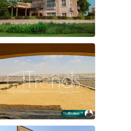
Tru
Broker
™