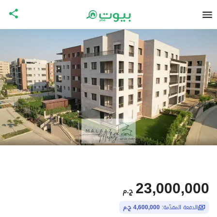
23,000,000
ج.م
الدفعة المقدّمة:
4,600,000 ج.م