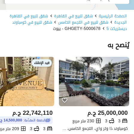
الصفحة الرئيسية
شقق للبيع في القاهرة
شقق للبيع في القاهرة
الجديدة
شقق للبيع في التجمع الخامس
شقق للبيع في كومباوند
ديستريكت 5
5000678-GHGETY - بيوت
يُنصح به
قيد الإنشاء
25,000,000
ج.م
22,742,110
ج.م
3
3
230 متر مربع
الدفعة المقدّمة:
14,500,000 ج.م
كومباوند ذا وتر واي، التجمع الخامس، القاهرة الجديدة، القاهرة
3
3
209 متر مربع