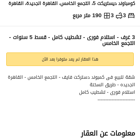
كومباوند ديستريكت 5، التجمع الخامس، القاهرة الجديدة، القاهرة
3
3
190 متر مربع
ج.م
23,000,000
التفاصيل
الاتجاهات والمؤشرات
رهن عقاري
الا
3 غرف - استلام فورى - تشطيب كامل - قسط 5 سنوات -
التجمع الخامس
هذا العقار لم يعد متوفرا بعد الآن
شقة للبيع فى كمبوند دستركت فايف - التجمع الخامس - القاهرة 
الجديده - طريق السخنة 
استلام فورى - تشطيب كامل 
------------------------
تتتكون من : 
3 غرف + 3 حمام + ريسبشن + مطبخ + 2 تراس 
مساحة : 190 متر 
-------------------------------
معلومات عن العقار
مقدم : 4,500,000