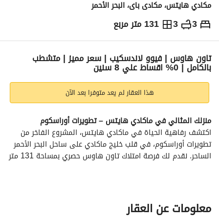
مكادي هايتس، مكادى باى، البحر الأحمر
3
3
131 متر مربع
ج.م
15,000,000
والمؤشرات
الاماكن القريبة
تاون هاوس | فيوو لاندسكيب | سعر مميز | متشطب
بالكامل | 0% اقساط علي 8 سنين
هذا العقار لم يعد متوفرا بعد الآن
منزلك المثالي في ماكادي هايتس – تطويرات أوراسكوم
اكتشف رفاهية الحياة في ماكادي هايتس، المشروع الفاخر من 
تطويرات أوراسكوم، في قلب خليج ماكادي على ساحل البحر الأحمر 
الساحر. نقدم لك فرصة امتلاك تاون هاوس حصري بمساحة 131 متر 
مربع + 28 متر مربع سطح خاص وحديقة بمساحة 239 متر مربع، مع 
تصميم عصري يناسب كافة احتياجاتك. 
المواصفات الرئيسية:
حجم العقار:
 131 متر مربع + 28 متر مربع سطح + 239 متر مربع 
معلومات عن العقار
حديقة خاصة