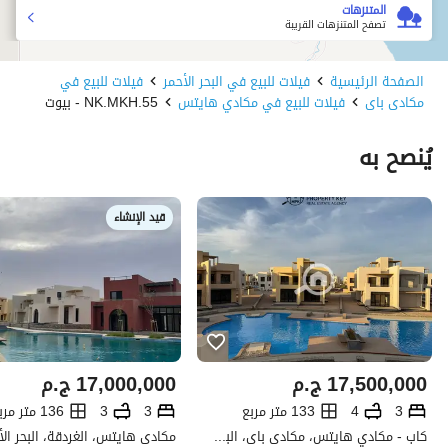
المتنزهات
تصفح المتنزهات القريبة
الصفحة الرئيسية
فيلات للبيع في البحر الأحمر
فيلات للبيع في
مكادى باى
فيلات للبيع في مكادي هايتس
NK.MKH.55 - بيوت
يُنصح به
قيد الإنشاء
17,500,000
ج.م
17,000,000
ج.م
3
4
133 متر مربع
3
3
136 متر مربع
كاب - مكادي هايتس، مكادى باى، البحر الأحمر
مكادى هايتس، الغردقة، البحر الأ