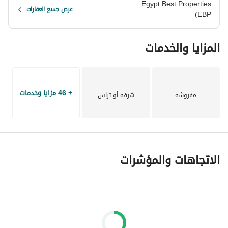
Egypt Best Properties
عرض جميع العقارات
أكثر من أي وقت مضى. احجز تاون هاوسك في ماكادي هايتس 
(EBP
اليوم!
للمزيد من التفاصيل، اتصل بنا على:
المزايا والخدمات
عرض معلومات الاتصال
ماكادي هايتس – حيث يلتقي الفخامة مع البحر الأحمر!
+ 46 مزايا وخدمات
مفروشة
شرفة أو تراس
الاتجاهات والمؤشرات