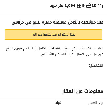
10
9
1,094 متر مربع
ج.م
500,000,000
التفاصيل
الاتجاهات والمؤشرات
رهن عقاري
الا
فيلا متشطبه بالكامل مستقله مميزه للبيع في مراسي
هذا العقار لم يعد متوفرا بعد الآن
فيلا مستقله ب موقع مميز متشطبه بالكامل و استلام فورى للبيع 
فى مراسى -اعمار مصر - الساحل الشمالى 
التفاصيل:
• مساحة المبانى: 1094 متر
• مساحة الارض: 2725 متر
• عدد غرف النوم : 10+2 غرفه معيشه
• عدد الحمامات : 9
معلومات عن العقار
• غرفه للمربيه مع حمام خاص 
•غرفه للسائق بحمام خاص 
نوع العقار
فیلا
• التشطيب : متشطبه بالكامل