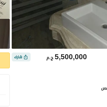
5,500,000
ج.م
شارك
امس
ي
الموقع والأماكن القريبة