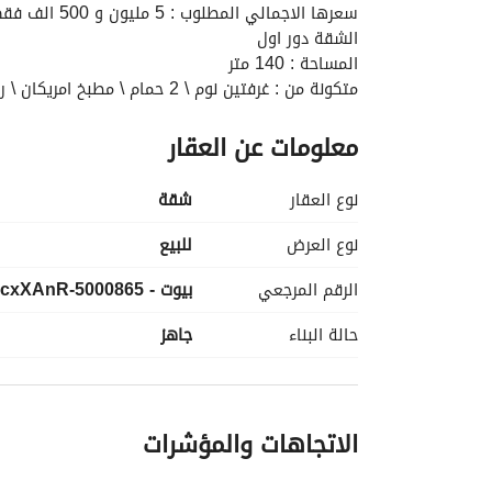
سعرها الاجمالي المطلوب : 5 مليون و 500 الف فقط بدون فوايد
الشقة دور اول
المساحة : 140 متر
متكونة من : غرفتين نوم \ 2 حمام \ مطبخ امريكان \ ريسبشن
الشقة جاهزة للسكن
معلومات عن العقار
لوكيشن مميز جدا قريب للجامعة الامريكية ومباشرة عل
نوع العقار
شقة
نوع العرض
للبيع
الرقم المرجعي
بيوت - 5000865-cxXAnR
حالة البناء
جاهز
الاتجاهات والمؤشرات