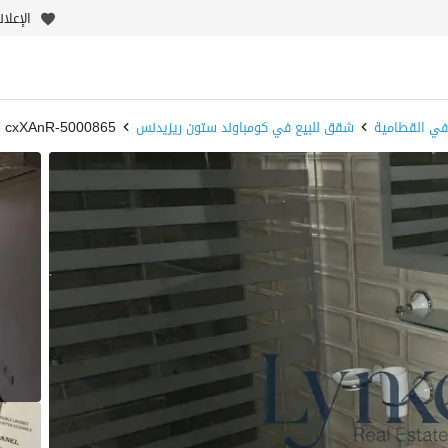
الإعلا
في القطامية
شقق للبيع في كومباوند ستون ريزيدنس
5000865-cxXAnR - بيوت