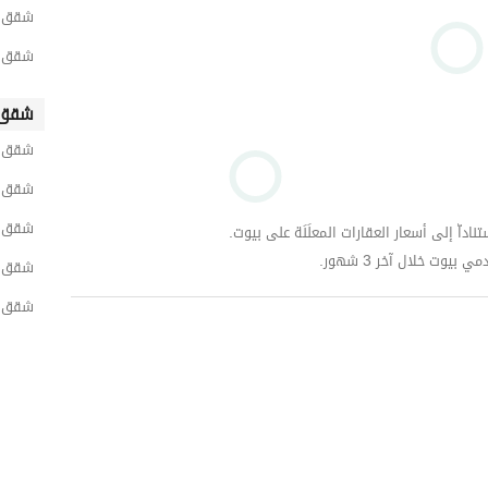
شقق ل
شقق ل
شقق 
شقق ل
شقق ل
شقق ل
داّ إلى أسعار العقارات المعلَنَة على بيوت.
وت خلال آخر 3 شهور.
شقق ل
شقق ل