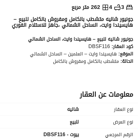
ج.م
33,500,000
3
4
262 متر مربع
جونيور شاليه متشطب بالكامل ومفروش بالكامل للبيع –
التفاصيل
الاتجاهات والمؤشرات
رهن عقاري
الا
هايسيندا وايت، الساحل الشمالي ،جاهز للاستلام الفوري
جونيور شاليه للبيع – هايسيندا وايت، الساحل الشمالي
كود العقار:
 DBSF116
الموقع:
 هايسيندا وايت – العلمين – الساحل الشمالي
الحالة:
 متشطب بالكامل ومفروش بالكامل
مواصفات الوحدة
غرف النوم: 3 غرف نوم ماستر 
الحمامات: 4 حمامات 
المساحة المبنية: 262 متر مربع 
معلومات عن العقار
جاهز للسكن
السعر المطلوب
نوع العقار
شاليه
33,500,000 جنيه مصري
نوع العرض
للبيع
الرقم المرجعي
بيوت - DBSF116