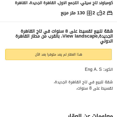
كومباوند تاج سيتي، التجمع الاول، القاهرة الجديدة، القاهرة
2
2
130 متر مربع
ج.م
10,100,000
والمؤشرات
الاماكن القريبة
شقة للبيع تقسيط على 8 سنوات في تاج القاهرة
الجديدة,View landscape، بالقرب من مطار القاهرة
الدولي
هذا العقار لم يعد متوفرا بعد الآن
الكود: Eng A. S
شقة للبيع في تاج القاهرة الجديدة،
تقسيط على 8 سنوات،
مساحة البناء: 130 م
المقدم: 505,000
معلومات عن العقار