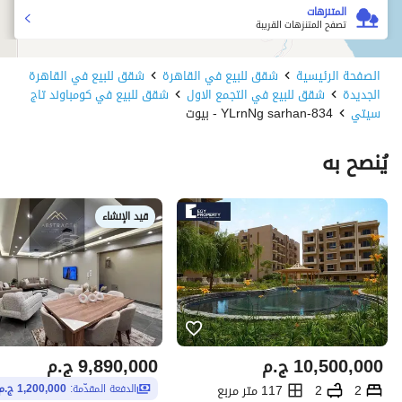
المتنزهات
تصفح المتنزهات القريبة
الصفحة الرئيسية
شقق للبيع في القاهرة
شقق للبيع في القاهرة
الجديدة
شقق للبيع في التجمع الاول
شقق للبيع في كومباوند تاج
سيتي
834-YLrnNg sarhan - بيوت
يُنصح به
قيد الإنشاء
10,500,000
ج.م
9,890,000
ج.م
2
2
117 متر مربع
الدفعة المقدّمة:
1,200,000 ج.م