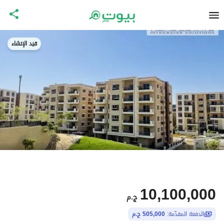
قيد الإنشاء
10,100,000
ج.م
الدفعة المقدّمة:
505,000 ج.م