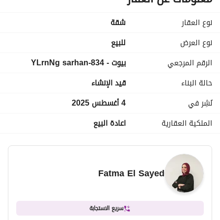
السعر: 10,100,000
نوع العقار
شقة
• على بُعد 15 دقيقة من الجامعة الأمريكية بالقاهرة. 
• على بُعد 5 دقائق من العاصمة الإدارية الجديدة. 
نوع العرض
للبيع
• قريبة من الطرق الرئيسية مثل طريق السويس وشارع التسعين. 
الرقم المرجعي
بيوت - 834-YLrnNg sarhan
• بجوار مجمعات سكنية مميزة مثل هايد بارك.
حالة البناء
قيد الإنشاء
نُشِر في
4 أغسطس 2025
الملكية العقارية
اعادة البيع
Fatma El Sayed
سريع الاستجابة