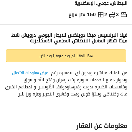
البيطاش، عجمي، الإسكندرية
3
2
150 متر مربع
ج.م
1,275
يومياً
والمؤشرات
الاماكن القريبة
فيلا البرنسيس ميكا دوبلكس للايجار اليومي درويش شط
ميكا شهر العسل البيطاش العجمي الاسكندريه
هذا العقار لم يعد متوفرا بعد الآن
من المالك مباشره وبدون أي سمسره رقم 
عرض معلومات الاتصال
وبجوار جميع الخدمات سوبرماركت زهران وفتح الله وسوق 
وكافيهات الكبيره بدويه وغيرهاوموقف الأتوبيس والمطاعم الكبري 
ماك وكنتاكي وبيتزا كوين وهت وكشري التحرير وعزه ورز بلبن 
وابويونس وكرم الشام
فيلا البرنسيس ميكا
فيلا دوبلكس بمنطقه درويش السياحيه دورين ثلاث غرف خمس 
معلومات عن العقار
سراير اثنين حمام فيو ملعب التنس بجوار البحر مباشره بينها وبين 