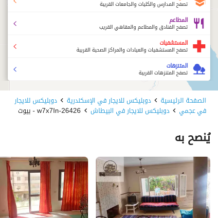
تصفح المدارس والكليات والجامعات القريبة
المطاعم
تصفح الفنادق والمطاعم والمقاهي القريب
المستشفيات
تصفح المستشفيات والعيادات والمراكز الصحية القريبة
المتنزهات
تصفح المتنزهات القريبة
الصفحة الرئيسية
دوبليكس للايجار في الإسكندرية
دوبليكس للايجار
في عجمي
دوبليكس للايجار في البيطاش
26426-w7x7In - بيوت
يُنصح به