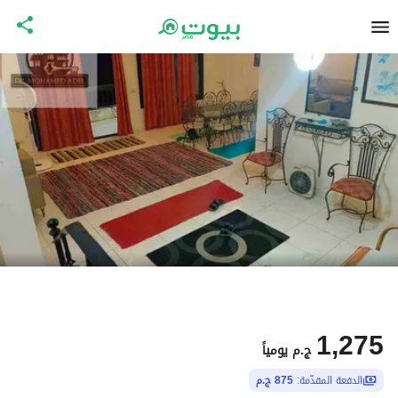
1,275
ج.م
يومياً
الدفعة المقدّمة:
875 ج.م