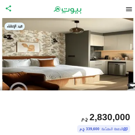
قيد الإنشاء
2,830,000
ج.م
الدفعة المقدّمة:
339,600 ج.م