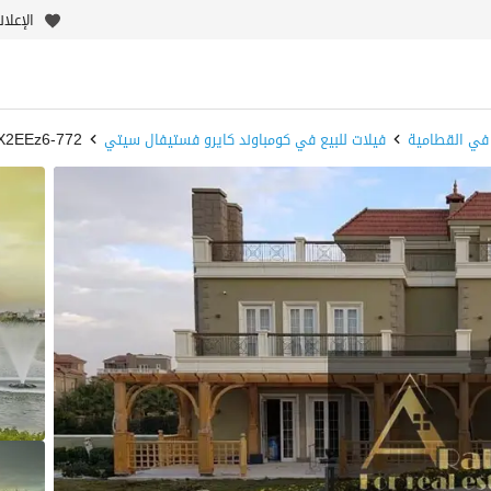
الإعلا
 في القطامية
فيلات للبيع في كومباوند كايرو فستيفال سيتي
772-X2EEz6 - بيوت