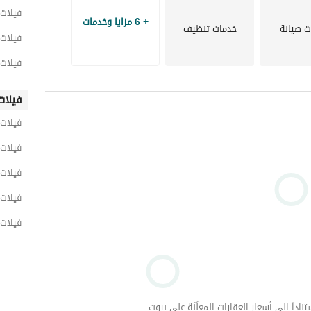
فيلات 
+ 6 مزايا وخدمات
ت صيانة
خدمات تنظيف
يتمتع كمبوند كايرو فيستيفال سيتي بمميزات عديدة تشمل موقعاً استراتيجياً بالقرب من مطار القاهرة وشارع 
فيلات 
التسعين، خدمات متكاملة مثل مراكز التسوق والمطاعم والفنادق والمدرسة الدولية، وأنشطة ترفيهية ورياضية 
فيلات 
احة وأمن على مدار الساعة. 
مس ويطل مباشرة على شارع التسعين. 
فيلات
 يبعد دقائق قليلة عن مطار القاهرة الدولي، ويسهل الوصول منه إلى مصر الجديدة 
فيلات 
 يقع بالقرب من العديد من الكمبوندات الشهيرة الأخرى ومولات التجمع الخامس، وكذلك 
فيلات 
فيلات 
 يضم مولاً تجارياً ضخماً به العديد من المحلات التجارية العالمية مثل إيكيا، ماركس آند 
فيلات 
 وكافيهات متنوعة. 
فيلات 
 يحتوي على نادٍ رياضي اجتماعي يضم ملاعب مختلفة، بالإضافة إلى أجهزة رياضية حديثة في 
وعيادات طبية متنوعة، مع استعدادها لحالات الطوارئ. 
الكمبوند. 
داّ إلى أسعار العقارات المعلَنَة على بيوت.