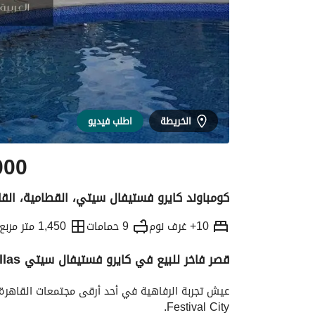
الخريطة
اطلب فيديو
000
كومباوند كايرو فستيفال سيتي، القطامية، الق
10+ غرف نوم
9 حمامات
1,450 متر مربع
قصر فاخر للبيع في كايرو فستيفال سيتي Oriana Villas
التفاصيل
الاتجاهات والمؤشرات
رهن عقار
Festival City. 