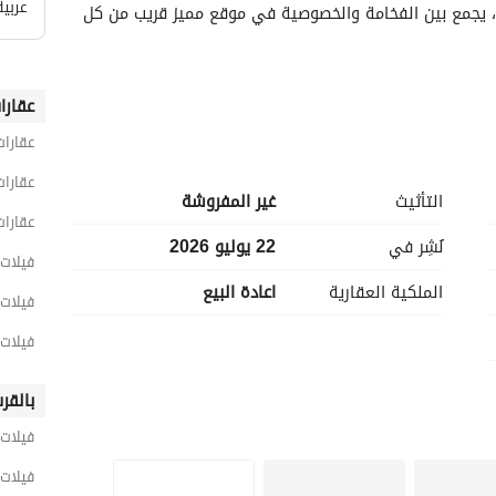
عربي
قصر استثنائي بتصميم راقٍ وتشطيبات فندقية فاخرة، يجمع بين الفخامة والخصوصية في موقع مميز قريب من كل 
عقارا
عقارات
عقارات
التأثيث
غير المفروشة
عقارات
نُشِر في
22 يوليو 2026
فيلات 10 غرف نوم للبيع في القا
الملكية العقارية
اعادة البيع
فيلات 10 غرف نوم للبيع في القطا
فيلات 10 غرف نوم للبيع في كومباوند كايرو فستيفا
بالقر
فيلات 
ل الكمبوند، ويوفر مستوى لا مثيل له من الهدوء والرفاهية. 
فيلات 