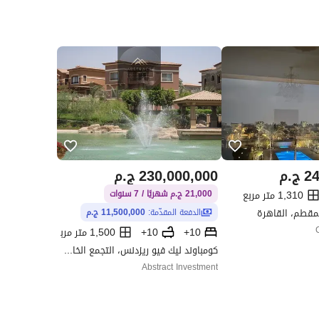
24
ج.م
230,000,000
ج.م
1,310 متر مربع
21,000 ج.م شهريًا / 7 سنوات
لمقطم، القاهرة
الدفعة المقدّمة:
11,500,000 ج.م
10+
10+
1,500 متر مربع
كومباوند ليك فيو ريزدنس، التجمع الخامس، القاهرة الجديدة، القاهرة
Abstract Investment