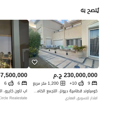
يُنصح به
230,000,000
ج.م
7,500,000
9
10+
1,200 متر مربع
6
6
كومباوند قطامية ديونز، التجمع الخامس، القاهرة الجديدة، القاهرة
اب تاون كايرو، ا
افادار للتسويق العقاري
Circle Realestate