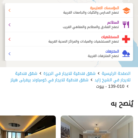
المؤسسات التعليمية
تصفح المدارس والكليات والجامعات القريبة
موقع مميز في قلب الشيخ زايد
المطاعم
تصفح الفنادق والمطاعم والمقاهي القريب
بيئة هادئة وعصرية
المستشفيات
تصفح المستشفيات والعيادات والمراكز الصحية القريبة
خدمات إضافية عند الطلب
خدمة تنظيف
المتنزهات
تصفح المتنزهات القريبة
تأجير سيارات (بسائق أو بدون)
الصفحة الرئيسية
شقق فندقية للايجار في الجيزة
شقق فندقية
للايجار في الشيخ زايد
شقق فندقية للايجار في كومباوند بيفرلى هيلز
شيف خاص
139-010 - بيوت
استقبال وتوصيل من وإلى المطار
يُنصح به
خدمات كونسيرج
شروط الحجز
تسجيل الدخول: بعد 2:00 ظهرًا