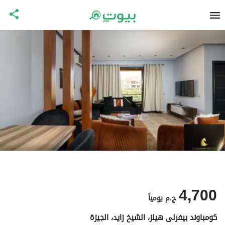
4,700
ج.م
يومياً
كومباوند بيفرلى هيلز، الشيخ زايد، الجيزة