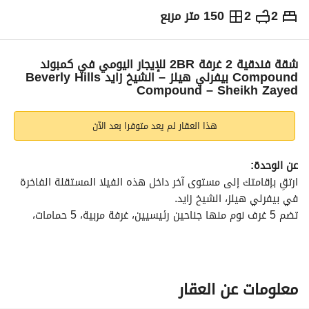
2
2
150 متر مربع
ج.م
4,700
يومياً
والمؤشرات
الاماكن القريبة
شقة فندقية 2 غرفة 2BR للإيجار اليومي في كمبوند
Compound بيفرلي هيلز – الشيخ زايد Beverly Hills
Compound – Sheikh Zayed
هذا العقار لم يعد متوفرا بعد الآن
عن الوحدة:
ارتقِ بإقامتك إلى مستوى آخر داخل هذه الفيلا المستقلة الفاخرة 
في بيفرلي هيلز، الشيخ زايد. 
تضم 5 غرف نوم منها جناحين رئيسيين، غرفة مربية، 5 حمامات، 
حديقة خاصة، ومسبح خاص – لتمنحك الخصوصية والراحة التي 
تستحقها أنت وعائلتك. 
تفاصيل الوحدة:
النوع: فيلا مستقلة فاخرة
معلومات عن العقار