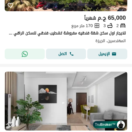
65,000
ج.م
شهرياً
2
3
170 متر مربع
للايجار اول سكن شقة فندقيه مفروشة تشطيب فندقي للسكن الراقي والمميز
المهندسين، الجيزة
اتصل
الإيميل
Tru
Broker
™