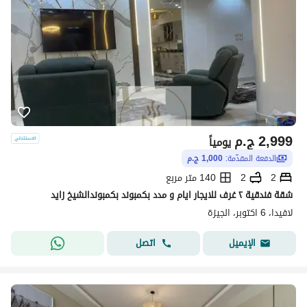
2,999
ج.م
يومياً
الدفعة المقدّمة:
1,000 ج.م
2
2
140 متر مربع
شقة فندقية ٢ غرف للايجار ايام و مدد بكمبوند بكمبوندالشيخ زايد
لافيدا، 6 اكتوبر، الجيزة
اتصل
الإيميل