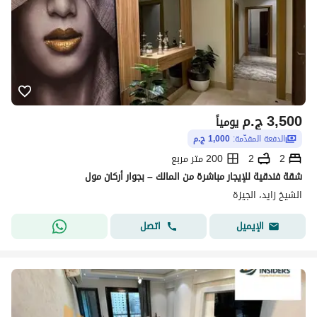
3,500
ج.م
يومياً
الدفعة المقدّمة:
1,000 ج.م
2
2
200 متر مربع
شقة فندقية للإيجار مباشرة من المالك – بجوار أركان مول
الشيخ زايد، الجيزة
اتصل
الإيميل