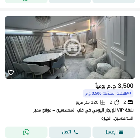
3,500
ج.م
يومياً
الدفعة المقدّمة:
3,500 ج.م
2
2
120 متر مربع
شقة VIP للإيجار اليومي في قلب المهندسين – موقع مميز
المهندسين، الجيزة
اتصل
الإيميل