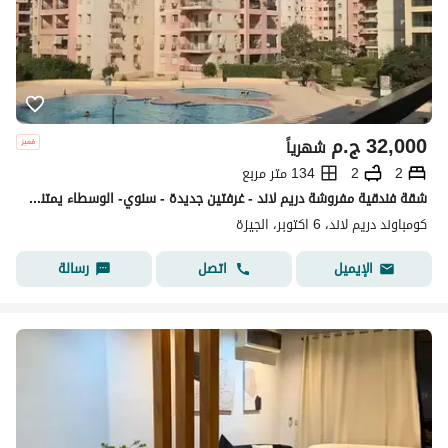
32,000
ج.م
شهرياً
2
2
134 متر مربع
شقة فندقية مفروشة دريم لاند - غرفتين جديدة - سنوي- الوسطاء يمتنعون
كومباوند دريم لاند، 6 اكتوبر، الجيزة
اتصل
رسالة
الإيميل