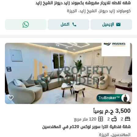
شقه لقطه للايجار مفروشه بكمبوند زايد ديونز الشيخ زايد
كومباوند زايد ديونز، الشيخ زايد، الجيزة
اتصل
الإيميل
Tru
Broker
™
3,500
ج.م
يومياً
2
2
120 متر مربع
شقة فندقية الترا سوبر لوكس 120م في المهندسين
المهندسين، الجيزة