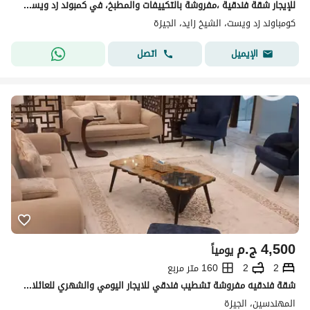
للإيجار شقة فندقية ،مفروشة بالتكييفات والمطبخ، في كمبوند زد ويست، الشيخ زايد. For Rent Hotel Apartment,With AC/S and Kitchen,Zad West, Sheikh Zayed.
كومباوند زد ويست، الشيخ زايد، الجيزة
اتصل
الإيميل
4,500
ج.م
يومياً
2
2
160 متر مربع
شقة فندقيه مفروشة تشطيب فندقي للايجار اليومي والشهري للعائلات للسكن الراقي والمميز
المهندسين، الجيزة