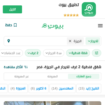
تطبيق بيوت
تنزيل
حفظ
الجيزة
للايجار
شقة فندقية
مدة الايجار
2 غرف
عدد الحمامات
شقق فندقية 2 غرف للايجار في الجيزة، مَصر
الأكثر مشاهدة
جميع العقارات
المفروشة
غير المفروشة
الشيخ زايد
(
15
)
المهندسين
(
14
)
6 اكتوبر
(
6
)
العجوزة
(
4
)
الدق