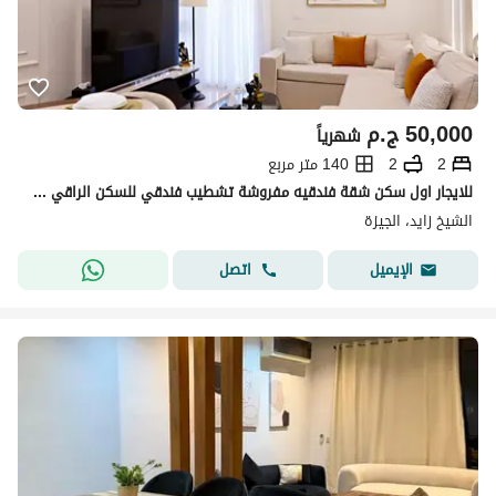
50,000
ج.م
شهرياً
2
2
140 متر مربع
للايجار اول سكن شقة فندقيه مفروشة تشطيب فندقي للسكن الراقي والمميز
الشيخ زايد، الجيزة
اتصل
الإيميل