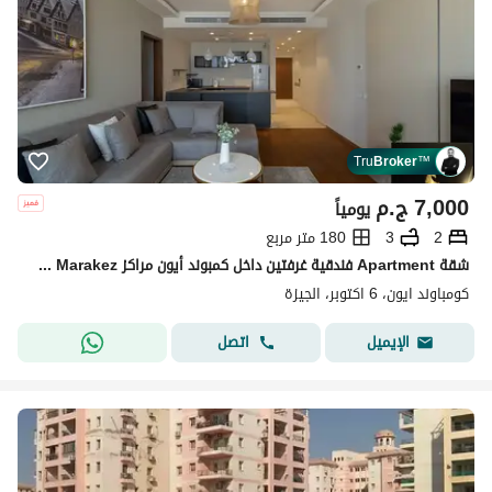
Tru
Broker
™
7,000
ج.م
يومياً
2
3
180 متر مربع
شقة Apartment فندقية غرفتين داخل كمبوند أيون مراكز AEON Marakez - الشيخ زايد | تشطيبات فندقية وخدمات متكاملة
كومباوند ايون، 6 اكتوبر، الجيزة
اتصل
الإيميل