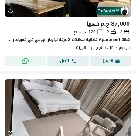
Tru
Broker
™
87,000
ج.م
شهرياً
2
2
120 متر مربع
شقة Apartment فندقية للعائلات 2 غرفة للإيجار اليومي في كمبوند بيفرلي هيلز Beverly Hills – الشيخ زايد
كومباوند كازا، الشيخ زايد، الجيزة
اتصل
الإيميل