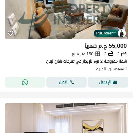
Tru
Broker
™
55,000
ج.م
شهرياً
2
2
150 متر مربع
شقة مفروشة 2 نوم للإيجار في تفرعات شارع لبنان
المهندسين، الجيزة
اتصل
الإيميل