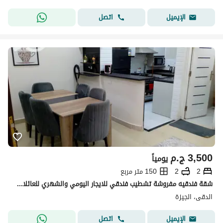
اتصل
الإيميل
3,500
ج.م
يومياً
2
2
150 متر مربع
شقة فندقيه مفروشة تشطيب فندقي للايجار اليومي والشهري للعائلات للسكن الراقي والمميز
الدقى، الجيزة
اتصل
الإيميل