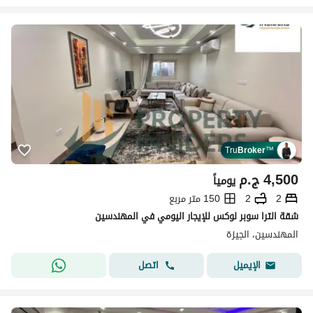
Tru
Broker
™
4,500
ج.م
يومياً
2
2
150 متر مربع
شقة الترا سوبر لوكس للإيجار اليومي في المهندسين
المهندسين، الجيزة
اتصل
الإيميل