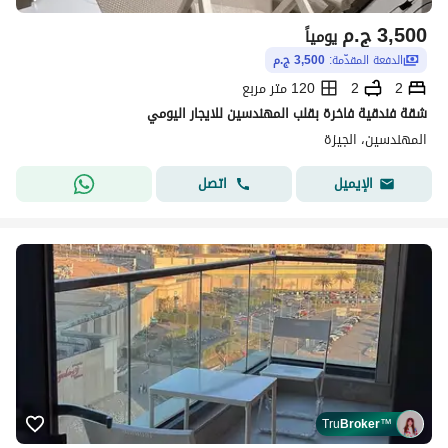
3,500
ج.م
يومياً
الدفعة المقدّمة:
3,500 ج.م
2
2
120 متر مربع
شقة فندقية فاخرة بقلب المهندسين للايجار اليومي
المهندسين، الجيزة
اتصل
الإيميل
Tru
Broker
™