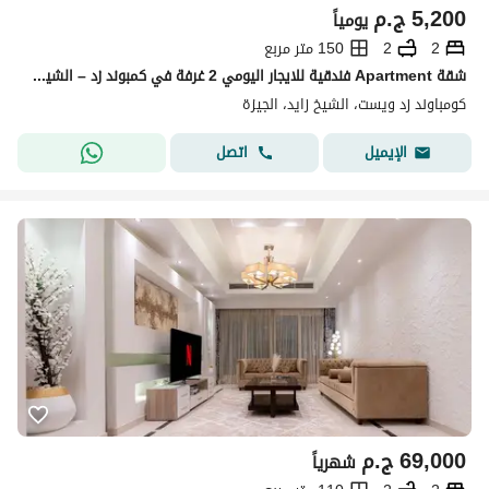
5,200
ج.م
يومياً
2
2
150 متر مربع
شقة Apartment فندقية للايجار اليومي 2 غرفة في كمبوند زد – الشيخ زايد ZED Compound – Sheikh Zayed
كومباوند زد ويست، الشيخ زايد، الجيزة
اتصل
الإيميل
69,000
ج.م
شهرياً