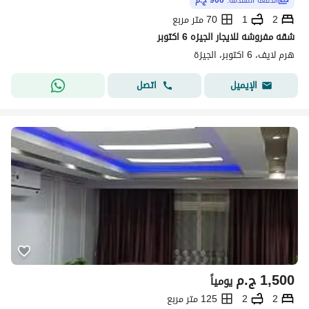
الدفعة المقدّمة:
900 ج.م
2
1
70 متر مربع
شقه مفروشه للايجار الجيزه 6 اكتوبر
هرم لايف، 6 اكتوبر، الجيزة
اتصل
الإيميل
1,500
ج.م
يومياً
2
2
125 متر مربع