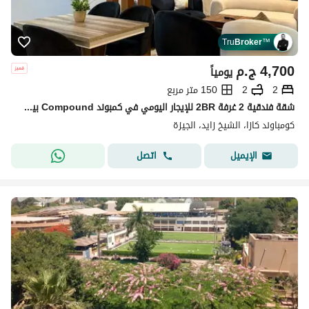
Tru
Broker
™
4,700
ج.م
يومياً
2
2
150 متر مربع
شقة فندقية 2 غرفة 2BR للإيجار اليومي في كمبوند Compound بيفرلي هيلز – الشيخ زايد Beverly Hills Compound – Sheikh Zayed
كومباوند كازا، الشيخ زايد، الجيزة
اتصل
الإيميل