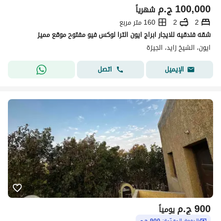
100,000
ج.م
شهرياً
2
2
160 متر مربع
شقه فندقيه للايجار ابراج ايون الترا لوكس فيو مفتوح موقع مميز
ايون، الشيخ زايد، الجيزة
اتصل
الإيميل
900
ج.م
يومياً