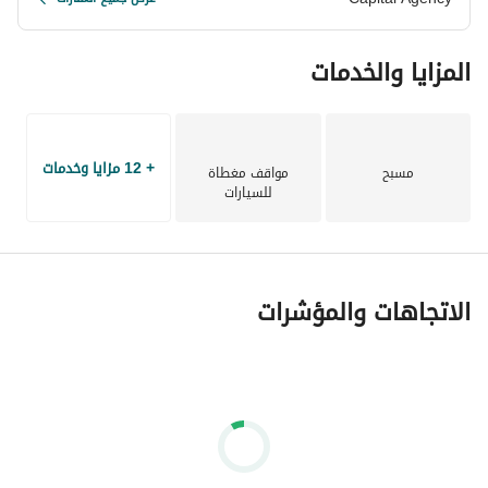
• وبالطبع ستجد جراجات واسعة لخدمة وراحة سكان الكموند . 
المزايا والخدمات
• ساونا وجيم وجاكوزي . 
• مجموعة من صالات الألعاب الرياضية المجهزة . 
+ 12 مزايا وخدمات
مسبح
مواقف مغطاة
للسيارات
• كما ستجد داخل مشروع ذا وندر مارك حمامات سباحة متعددة 
الأشكال والأحجام . 
• مدارس لغات وخاصة ودولية . 
الاتجاهات والمؤشرات
• كل هذا بالإضافة لنادي اجتماعي لقضاء أمتع الأوقات داخل 
كمبوند ذا مارك . 
• كذلك ستجد داخل الكمبوند هايبر ماركت لشراء كافة احتياجات 
أسرتك . 
•تحتوي جميع الأماكن على شبكة واي فاي . 