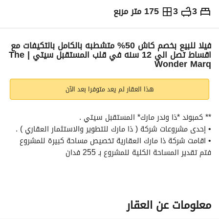
3
3
175 متر مربع
ج.م
9,700,000
والمؤشرات
الاماكن القريبة
فيلا للبيع بخصم كاش 50% متشطبه بالكامل بالتكيفات مع
اقساط تصل الي 12 سنه في قلب المستقبل سيتي | The
Wonder Marq
هذا العقار لم يعد متوفرا بعد الآن
** كمبوند *ذا وندر مارك* المستقبل سيتي . 
• إحدى مشروعات شركة ( ذا مارك للتطوير والاستثمار العقاري ) . 
• اقامت شركة ذا مارك العقارية تخصيص مساحة كبيرة للمشروع 
فتم تقدير المساحة الكلية للمشروع بـ 255 فدان
• يتميز المشروع بتنوع الوحدات ما بين التاون هاوس والفيلات 
المستقلة . 
** مواصفات الوحده :
معلومات عن العقار