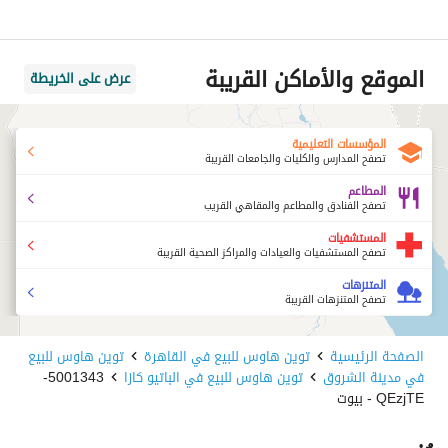
الموقع والأماكن القريبة
عرض على الخريطة
المؤسسات التعليمية
تصفح المدارس والكليات والجامعات القريبة
المطاعم
تصفح الفنادق والمطاعم والمقاهي القريب
المستشفيات
تصفح المستشفيات والعيادات والمراكز الصحية القريبة
المتنزهات
تصفح المتنزهات القريبة
الصفحة الرئيسية
توين هاوس للبيع في القاهرة
توين هاوس للبيع
في مدينة الشروق
توين هاوس للبيع في الباتيو كازا
5001343-
QEzjTE - بيوت