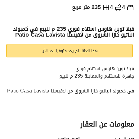
4
4
235 متر مربع
ج.م
20,560,000
التفاصيل
الاتجاهات والمؤشرات
رهن عقاري
الا
فيلا توين هاوس استلام فوري 235 م للبيع في كمبوند
الباتيو كازا الشروق من لافيستا Patio Casa Lavista
هذا العقار لم يعد متوفرا بعد الآن
فيلا توين هاوس استلام فوري
جاهزة للاستلام والمعاينة 235 م للبيع
في كمبوند الباتيو كازا الشروق من لافيستا Patio Casa Lavista
( الكمبوند جاهز متكامل الخدمات )
لوكيشن مميز في مدينة الشروق علي طريق السويس امام مدينتي 
وبالقرب من نادي هليوبوليس
معلومات عن العقار
السعر المتوضح الاجمالي كاش