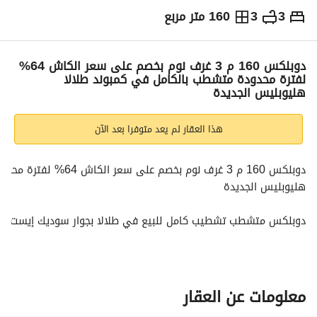
3
3
160 متر مربع
ج.م
6,500,000
والمؤشرات
الاماكن القريبة
دوبلكس 160 م 3 غرف نوم بخصم على سعر الكاش 64%
لفترة محدودة متشطب بالكامل في كمبوند طلالا
هليوبليس الجديدة
هذا العقار لم يعد متوفرا بعد الآن
هليوبليس الجديدة
دوبلكس متشطب تشطيب كامل للبيع في طلالا بجوار سوديك إيست في
3 غرف نوم
3 حمام
معلومات عن العقار