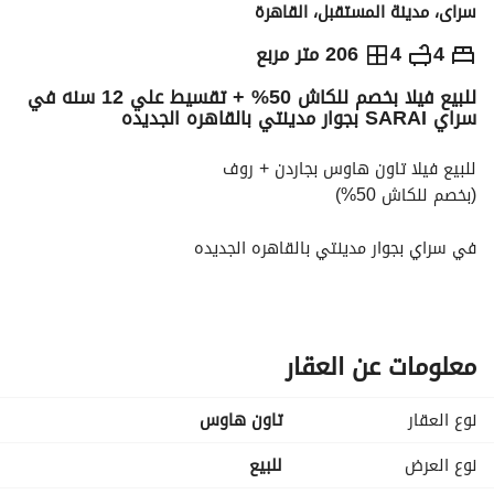
سراى، مدينة المستقبل، القاهرة
ج.م
8,700,000
4
4
206 متر مربع
للبيع فيلا بخصم للكاش 50% + تقسيط علي 12 سنه في
والمؤشرات
الاماكن القريبة
سراي SARAI بجوار مدينتي بالقاهره الجديده
للبيع فيلا تاون هاوس بجاردن + روف
(بخصم للكاش 50%)
في سراي بجوار مدينتي بالقاهره الجديده
بالمستقبل سيتي
مساحتها :206 متر + روف + جاردن
تقمستها :4 غرف / 4 حمام
معلومات عن العقار
سعر الكاش : 8,700,00
نوع العقار
تاون هاوس
متاح تقسيط المتبقي علي 12 سنه
نوع العرض
للبيع
بمقدم : 1,750,000