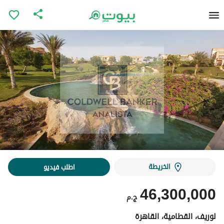
الخريطة
اطلب فيديو
46,300,000
ج.م
لوريف، القطامية، القاهرة