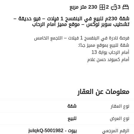
ج.م
6,500,000
3
2
230 متر مربع
شقة 230م للبيع في البنفسج 1 فيلات – فيو حديقة –
التفاصيل
الاتجاهات والمؤشرات
رهن عقاري
الا
تشطيب سوبر لوكس – موقع مميز أمام الرحاب
فرصة نادرة في البنفسج 1 فيلات – التجمع الخامس
شقة للبيع بموقع مميز جدًا:
أمام الرحاب بوابة 13
أمام كمبوند حسن علام
على أكبر مربع حديقة
شارع اتجاهين
تفاصيل الشقة:
المساحة: 230 متر
معلومات عن العقار
الدور: الثالث
واجهة مميزة داخل فيلا شيك
نوع العقار
شقة
تشطيب سوبر لوكس – أول سكن
نموذج 8 وتم التصالح بالكامل
نوع العرض
للبيع
جميع المرافق متوفرة
الرقم المرجعي
بيوت - 5001982-juIqkQ
3 غرف نوم