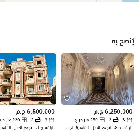
يُنصح به
6,250,000
ج.م
6,500,000
ج.م
3
2
250 متر مربع
3
2
220 متر مربع
البنفسج 8، التجمع الاول، القاهرة الجديدة، القاهرة