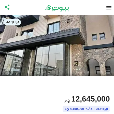
قيد الإنشاء
12,645,000
ج.م
الدفعة المقدّمة:
4,150,000 ج.م