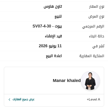
نوع العقار
تاون هاوس
المدفوع: 4,150,000
المتبقي: 8,540,900
نوع العرض
للبيع
الرقم المرجعي
بيوت - SV07-4-30
للمعاينة الفورية والمزيد من التفاصيل يرجى التواصل مع: 
عرض معلومات الاتصال
حالة البناء
قيد الإنشاء
SV07
نُشِر في
11 يونيو 2026
الملكية العقارية
اعادة البيع
Manar khaled
Level A+
عرض جميع العقارات