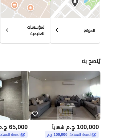
المؤسسات
الموقع
التعليمية
يُنصح به
100,000
ج.م
65,000
ج.م
شهرياً
الدفعة المقدّمة:
100,000 ج.م
الدفعة المقدّم