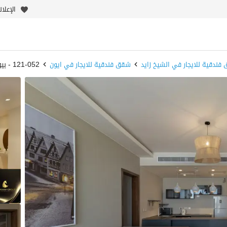
الإعلا
فندقية للايجار في الشيخ زايد
شقق فندقية للايجار في ايون
121-052 - بيوت