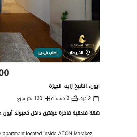
الخريطة
اطلب فيديو
00
ايون، الشيخ زايد، الجيزة
2 غرف
3 حمامات
130 متر مربع
شقة فندقية فاخرة غرفتين داخل كمبوند أيون مر
التفاصيل
الاتجاهات والمؤشرات
الموقع وال
yle apartment located inside AEON Marakez, 