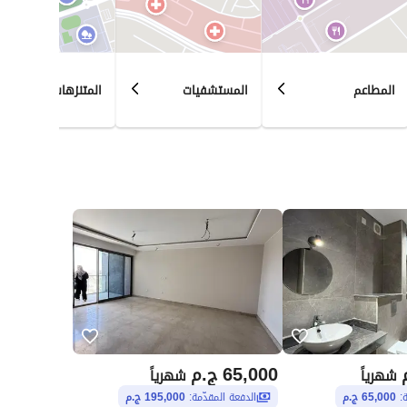
المطاعم
المستشفيات
المتنزهات
65,000
ج.م
شهرياً
شهرياً
ة:
65,000 ج.م
الدفعة المقدّمة:
195,000 ج.م