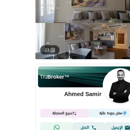
23
Tru
Broker
™
Ahmed Samir
معلن بجودة عالية
سريع الاستجابة
الإيميل
اتصل