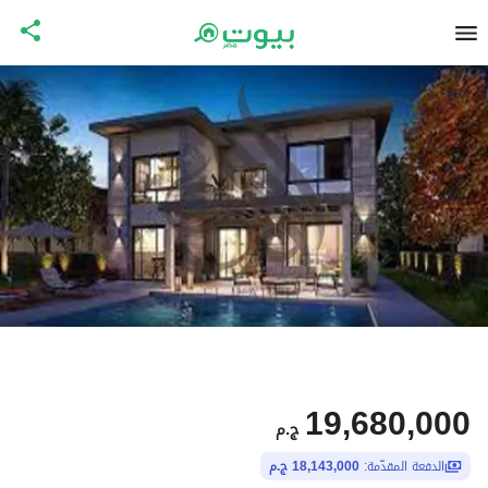
19,680,000
ج.م
الدفعة المقدّمة:
18,143,000 ج.م