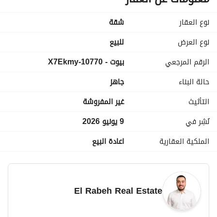
. . . . .
نوع العقار
شقة
نوع العرض
للبيع
الرقم المرجعي
بيوت - 10770-X7Ekmy
حالة البناء
جاهز
التأثيث
غير المفروشة
نُشِر في
9 يونيو 2026
الملكية العقارية
اعادة البيع
El Rabeh Real Estate