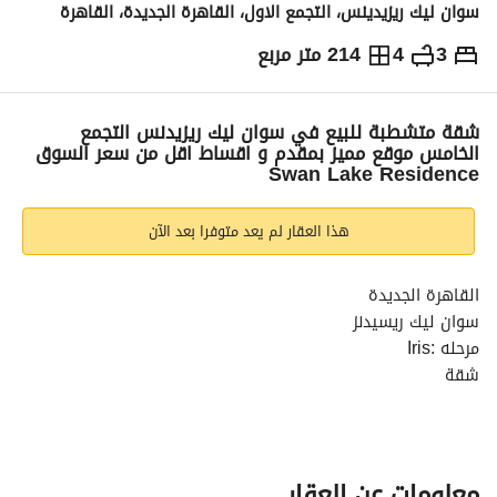
سوان ليك ريزيدينس، التجمع الاول، القاهرة الجديدة، القاهرة
3
4
214 متر مربع
ج.م
19,680,000
التفاصيل
الاتجاهات والمؤشرات
رهن عقاري
الا
شقة متشطبة للبيع في سوان ليك ريزيدنس التجمع
الخامس موقع مميز بمقدم و اقساط اقل من سعر السوق
Swan Lake Residence
هذا العقار لم يعد متوفرا بعد الآن
القاهرة الجديدة
سوان ليك ريسيدنز
مرحله :Iris
شقة
المساحة: ٢١٤ قدم مربع
متشطبه بالكامل
الإجمالي: ١٩,٦٨٠,٠٠٠
الدفعة الأولى: ١٨,١٤٣,٠٠٠
معلومات عن العقار