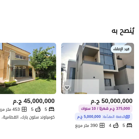
يُنصح به
قيد الإنشاء
50,000,000
ج.م
45,000,000
ج.م
5
5
453 متر مربع
375,000 ج.م شهريًا / 10 سنوات
كومباوند ستون بارك، القطامية، 
الدفعة المقدّمة:
5,000,000 ج.م
5
4
390 متر مربع
كومباوند ذا وتر واي، التجمع الخامس، القاهرة الجديدة، القاهرة