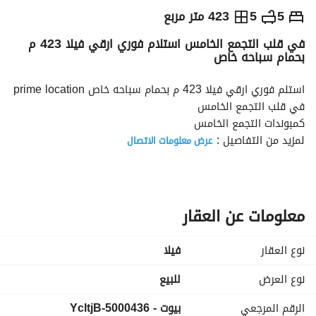
ج.م
45,000,000
5
5
423 متر مربع
في قلب التجمع الخامس استلام فوري ارقي فيلا 423 م
التفاصيل
الاتجاهات والمؤشرات
رهن عقاري
الا
بحمام سباحه خاص
استلم فوري ارقي فيلا 423 م بحمام سباحه خاص prime location 
في قلب التجمع الخامس
كمبوندات التجمع الخامس
لمزيد من التفاصيل :
عرض معلومات الاتصال
تفاصيل الفيلا
المساحة المبنية 423 متر
5 غرف نوم
5 حمام
معلومات عن العقار
غرفة مربية
فيو مفتوح على الجاردن
نوع العقار
فیلا
حمام سباحة خاص
جاهزة للاستلام الفوري
نوع العرض
للبيع
الرقم المرجعي
بيوت - 5000436-YcltjB
السعر : 45,000,000 جنيه