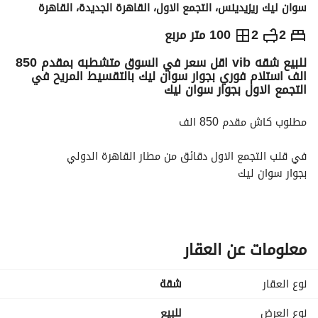
سوان ليك ريزيدينس، التجمع الاول، القاهرة الجديدة، القاهرة
ج.م
8,500,000
2
2
100 متر مربع
للبيع شقه vib اقل سعر في السوق متشطبه بمقدم 850
التفاصيل
الاتجاهات والمؤشرات
رهن عقاري
الا
الف استلام فوري بجوار سوان ليك بالتقسيط المريح في
التجمع الاول بجوار سوان ليك
مطلوب كاش مقدم 850 الف
في قلب التجمع الاول دقائق من مطار القاهرة الدولي
بجوار سوان ليك
لسرعه البيع شقه استلام فوري ( جاهزه للمعاينه )
مساحه : 100 متر ( غرفتين + 2 حمام + ريسبشن كبير + مطبخ 
معلومات عن العقار
امريكاني )
نوع العقار
شقة
ومتشطبه بالكامل تشطيب سوبر لوكس Vib
نوع العرض
للبيع