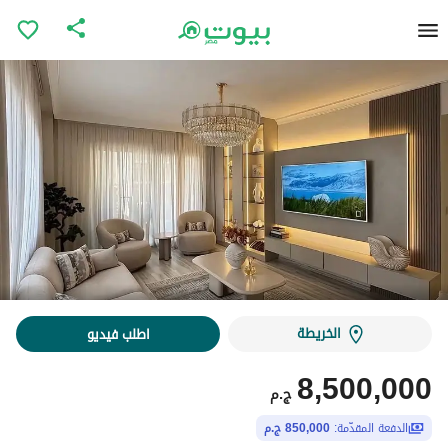
الخريطة
اطلب فيديو
8,500,000
ج.م
الدفعة المقدّمة:
850,000 ج.م