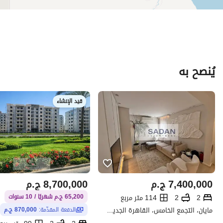
يُنصح به
قيد الإنشاء
7,400,000
ج.م
8,700,000
ج.م
2
2
114 متر مربع
65,200 ج.م شهريًا / 10 سنوات
مايان، التجمع الخامس، القاهرة الجديدة، القاهرة
الدفعة المقدّمة:
870,000 ج.م