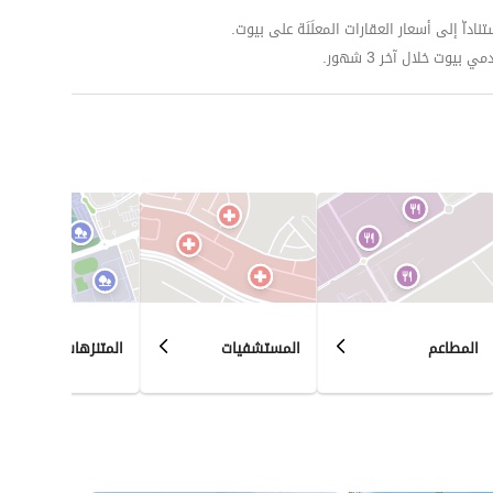
داّ إلى أسعار العقارات المعلَنَة على بيوت.
وت خلال آخر 3 شهور.
المطاعم
المستشفيات
المتنزهات