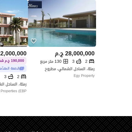
28,000,000
ج.م
2,000,000
2
3
130 متر مربع
190,000 ج.م شهريًا / 9 سنوات
رملة، الساحل الشمالي، مطروح
الدفعة المقدّم
Egy Property
3
2
رملة، الساحل ال
 Properties (EBP