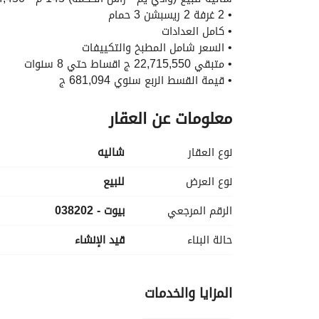
• 2 غرفة 2 ريسبشن 3 حمام
• كامل العدادات
• السعر شامل المطبخ والتكييفات
• متبقي 22,715,550 ج اقساط حتي 8 سنوات
• قيمة القسط الربع سنوي 681,094 ج
• اجمالي السعر 23,890,000 ج
معلومات عن العقار
• كود : 038202
• تواصل واتس اب : https://wa. me/2
عرض معلومات ال
نوع العقار
شاليه
نوع العرض
للبيع
الرقم المرجعي
بيوت - 038202
حالة البناء
قيد الإنشاء
المزايا والخدمات