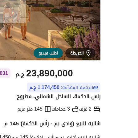
الخريطة
اطلب فيديو
23,890,000
ج.م
227,031 ج.م ش
الدفعة المقدّمة:
1,174,450 ج.م
راس الحكمة، الساحل الشمالي، مطروح
2 غرف
3 حمامات
145 متر مربع
شاليه للبيع (وادي يم - رأس الحكمة) 145 م
التفاصيل
الاتجاهات والمؤشرات
الموقع وال
شاليه للبيع (وادي يم - رأس الحكمة) 145 م - 1,174,450 ج (مقدم) - الوكيل / سمر كمال 