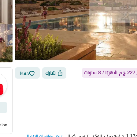
هريًا / 8 سنوات
شارك
حفظ
alon
أماكن القريبة
عرض معلومات الاتصال