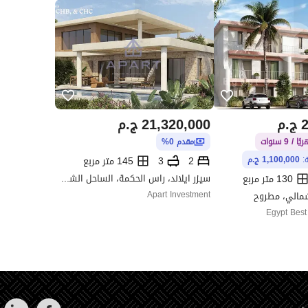
2
ج.م
21,320,000
ج.م
مقدم 0%
2
3
145 متر مربع
ة:
1,100,000 ج.م
سيزر ايلاند، راس الحكمة، الساحل الشمالي، مطروح
130 متر مربع
شمالي، مطروح
Apart Investment
Egypt Best