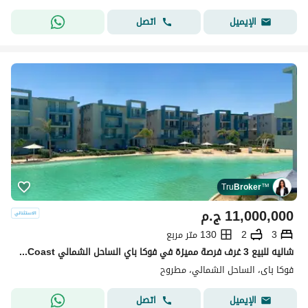
اتصل
الإيميل
Tru
Broker
™
11,000,000
ج.م
3
2
130 متر مربع
شاليه للبيع 3 غرف فرصة مميزة في فوكا باي الساحل الشمالي Fouka Bay North Coast
فوكا باى، الساحل الشمالي، مطروح
اتصل
الإيميل