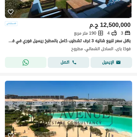
12,500,000
ج.م
3
4
190 متر مربع
باقل سعر للبيع شاليه 3 غرف تشطيب كامل بالمطبخ ريسيل فوري في فوكا باي الساحل الشمالي بتقسيمه خاصه جاهز للمعاينه و السكن
فوكا باى، الساحل الشمالي، مطروح
اتصل
الإيميل