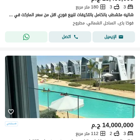
3
3
180 متر مربع
شاليه متشطب بالكامل بالتكيفات للبيع فوري اقل من سعر الماركت في فوكا باي الساحل الشمالي دايركت علي اللاجون
فوكا باى، الساحل الشمالي، مطروح
اتصل
الإيميل
14,000,000
ج.م
3
2
112 متر مربع