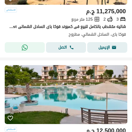
11,275,000
ج.م
3
2
125 متر مربع
شاليه متشطب بالكامل للبيع فى كمبوند فوكا باى الساحل الشمالى Fouka Bay North coast فى موقع متميز فيو على اللاجون مباشرة جاهزة على الاستلام الفورى
فوكا باى، الساحل الشمالي، مطروح
اتصل
الإيميل
12,500,000
ج.م