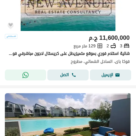
11,600,000
ج.م
3
2
129 متر مربع
شالية استلام فوري بموقع متميزيطل على كريستال لاجون مباشرفي فوكا باى راس الحكمة شركة تطوير مصر- Fouka bay
فوكا باى، الساحل الشمالي، مطروح
اتصل
الإيميل