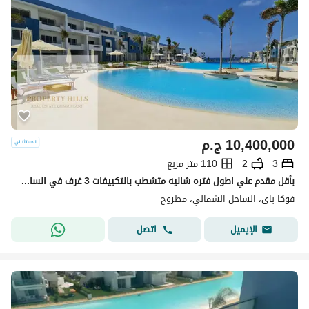
10,400,000
ج.م
3
2
110 متر مربع
بأقل مقدم علي اطول فتره شاليه متشطب بالتكييفات 3 غرف في الساحل علي البحر في فوكا باي بجوار ماوتن فيو
فوكا باى، الساحل الشمالي، مطروح
اتصل
الإيميل