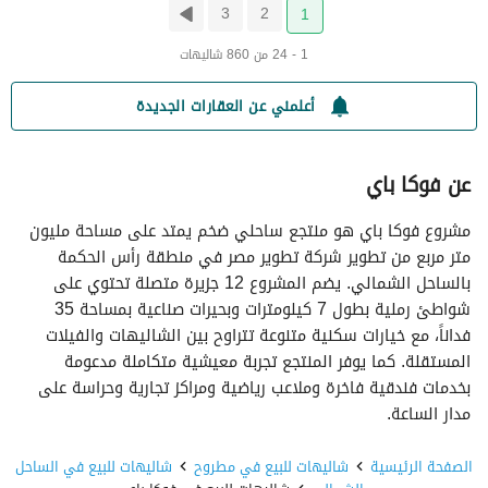
3
2
1
1 - 24 من 860 شاليهات
أعلمني عن العقارات الجديدة
عن فوكا باي
مشروع فوكا باي هو منتجع ساحلي ضخم يمتد على مساحة مليون
متر مربع من تطوير شركة تطوير مصر في منطقة رأس الحكمة
بالساحل الشمالي. يضم المشروع 12 جزيرة متصلة تحتوي على
شواطئ رملية بطول 7 كيلومترات وبحيرات صناعية بمساحة 35
فداناً، مع خيارات سكنية متنوعة تتراوح بين الشاليهات والفيلات
المستقلة. كما يوفر المنتجع تجربة معيشية متكاملة مدعومة
بخدمات فندقية فاخرة وملاعب رياضية ومراكز تجارية وحراسة على
مدار الساعة.
الصفحة الرئيسية
شاليهات للبيع في مطروح
شاليهات للبيع في الساحل