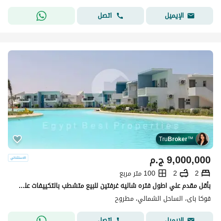
اتصل
الإيميل
Tru
Broker
™
9,000,000
ج.م
2
2
100 متر مربع
بأقل مقدم علي اطول فتره شاليه غرفتين للبيع متشطب بالتكييفات علي اللاجون في فوكا باي - الساحل الشمالي
فوكا باى، الساحل الشمالي، مطروح
اتصل
الإيميل