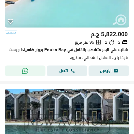
5,822,000
ج.م
2
2
95 متر مربع
شاليه علي البحر متشطب بالكامل في Fouka Bay بجوار هاسيندا ويست
فوكا باى، الساحل الشمالي، مطروح
اتصل
الإيميل