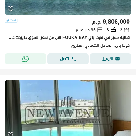
9,806,000
ج.م
2
3
95 متر مربع
شاليه مميز في فوكا باي FOUKA BAY اقل من سعر السوق دايركت علي لاجون متشطب استلام قريب
فوكا باى، الساحل الشمالي، مطروح
اتصل
الإيميل