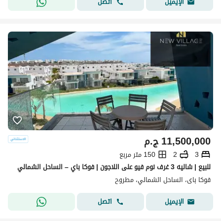
اتصل
الإيميل
11,500,000
ج.م
3
2
150 متر مربع
للبيع | شاليه 3 غرف نوم فيو على اللاجون | فوكا باي – الساحل الشمالي
فوكا باى، الساحل الشمالي، مطروح
اتصل
الإيميل