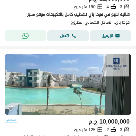
3
4
190 متر مربع
شاليه للبيع في فوكا باي تشطيب كامل بالتكييفات موقع مميز
فوكا باى، الساحل الشمالي، مطروح
اتصل
الإيميل
10,000,000
ج.م
3
2
125 متر مربع