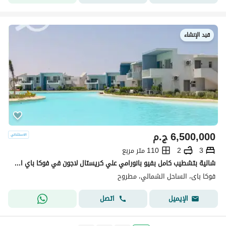
قيد الإنشاء
6,500,000
ج.م
3
2
110 متر مربع
شالية بتشطيب كامل بفيو بانورامي علي كريستال لاجون في فوكا باي الساحل الشمالي - راس الحكمة -Fouka bay
فوكا باى، الساحل الشمالي، مطروح
اتصل
الإيميل