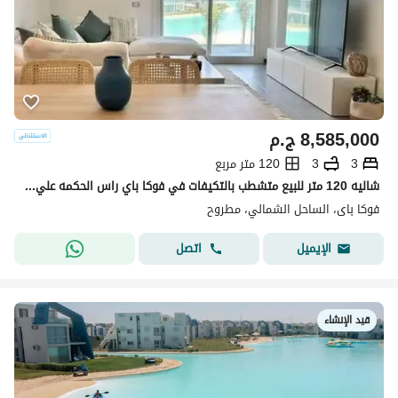
8,585,000
ج.م
3
3
120 متر مربع
شاليه 120 متر للبيع متشطب بالتكيفات في فوكا باي راس الحكمه علي فيو مميز علي البحر
فوكا باى، الساحل الشمالي، مطروح
اتصل
الإيميل
قيد الإنشاء