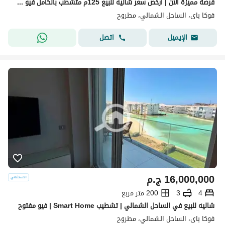
فرصة مميزة الآن | ارخص سعر شاليه للبيع 125م متشطب بالكامل فيو لاجون مباشر -استلام فوري داخل فوكا باي - الساحل الشمالي -3 غرف
فوكا باى، الساحل الشمالي، مطروح
اتصل
الإيميل
16,000,000
ج.م
4
3
200 متر مربع
شاليه للبيع في الساحل الشمالي | تشطيب Smart Home | فيو مفتوح
فوكا باى، الساحل الشمالي، مطروح