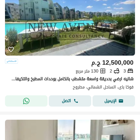
12,500,000
ج.م
3
2
130 متر مربع
شاليه ارضي بحديقة واسعة متشطب بالكامل بوحدات المطبخ والتكيفات للبيع ف فوكا باي الساحل الشمالي فيو دايركت علي اللاجون
فوكا باى، الساحل الشمالي، مطروح
اتصل
الإيميل