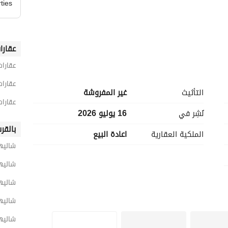
ties
عقارا
عقارا
عقارا
التأثيث
غير المفروشة
عقارات
نُشِر في
16 يوليو 2026
بالقر
الملكية العقارية
اعادة البيع
شاليها
شاليها
شاليه
شاليها
شاليها