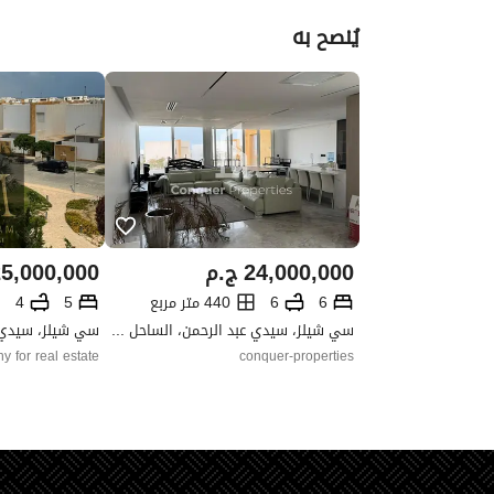
يُنصح به
24,000,000
ج.م
5,000,000
6
6
440 متر مربع
5
4
سي شيلز، سيدي عبد الرحمن، الساحل الشمالي، مطروح
 for real estate
conquer-properties