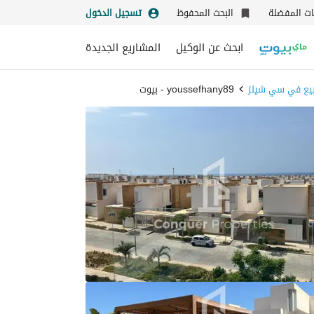
نات المفضلة
البحث المحفوظ
تسجيل الدخول
ابحث عن الوكيل
المشاريع الجديدة
بيع في سي شيلز
youssefhany89 - بيوت