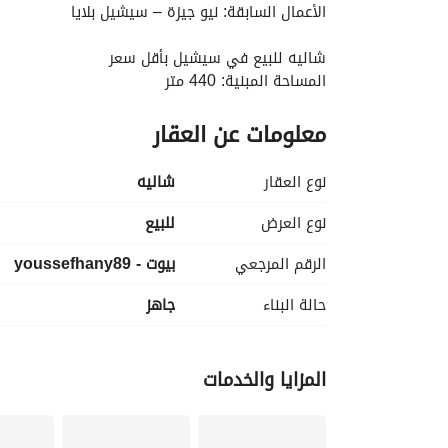
الأعمال السابقة: نيو جيزة – سيشيل بلايا
شاليه للبيع في سيشيل بأقل سعر
المساحة المبنية: 440 متر
4 غرف نوم
معلومات عن العقار
غرفة مربية
غرفة سائق
5 حمامات
نوع العقار
شاليه
مطبخ
ريسبشن
نوع العرض
للبيع
الرقم المرجعي
بيوت - youssefhany89
موقع مميز جدًا
فيو مباشرة على البحر
حالة البناء
جاهز
جاهز للاستلام والسكن
موقع مميز
السعر: 20,000,000
المزايا والخدمات