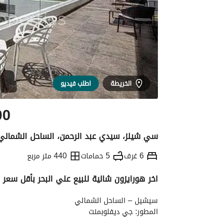
الخريطة
اطلب فيديو
00
سي شيلز، سيدي عبد الرحمن، الساحل الشمالي
6 غرف
5 حمامات
440 متر مربع
اخر هورايزون شالية للبيع علي البحر بأقل سع
التفاصيل
الاتجاهات والمؤشرات
رهن عقار
سيشيل – الساحل الشمالي
المطور: جي ديفلوبمنت