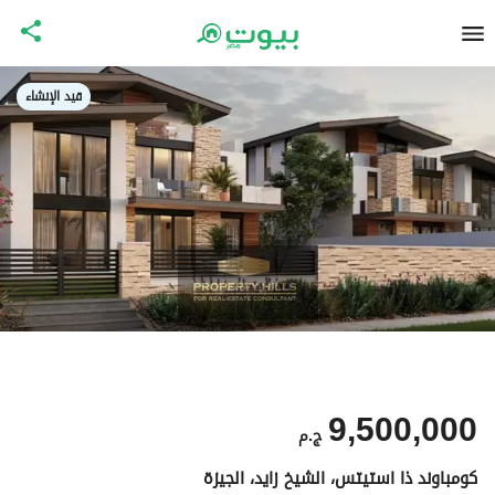
قيد الإنشاء
9,500,000
ج.م
كومباوند ذا استيتس، الشيخ زايد، الجيزة