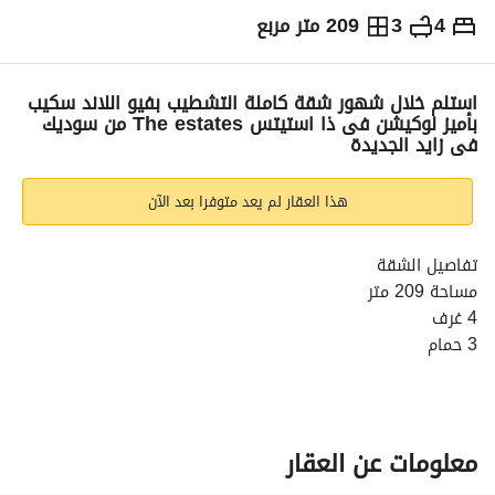
4
3
209 متر مربع
ج.م
9,500,000
والمؤشرات
الاماكن القريبة
استلم خلال شهور شقة كاملة التشطيب بفيو اللاند سكيب
بأميز لوكيشن فى ذا استيتس The estates من سوديك
فى زايد الجديدة
هذا العقار لم يعد متوفرا بعد الآن
تفاصيل الشقة
مساحة 209 متر
4 غرف
3 حمام
مطبخ
ريسبشن كبير
تراس بفيو مفتوح على اللاند سكيب
معلومات عن العقار