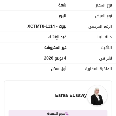
الموقع
نوع العقار
شقة
نوع العرض
للبيع
الرقم المرجعي
بيوت - 1114-XCTMT8
مجمع سكني راقٍ للغاية
حالة البناء
قيد الإنشاء
التأثيث
غير المفروشة
بجوار مجمع ذا إستيتس ريزيدنس ونايا ويست
نُشِر في
4 يونيو 2026
الملكية العقارية
أول سكن
بالقرب من سوديك ويست
Esraa ELsawy
في زايد الجديدة على طريق الصحراء مباشرةً
سريع الاستجابة