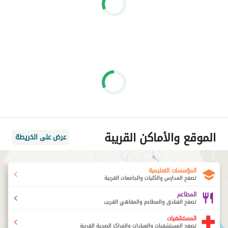
المرافق
مساحة المجمع ١٥٠ فدانًا
٨٧٪ من مساحة المشروع مساحات خضراء
الموقع والأماكن القريبة
عرض على الخريطة
وبحيرات اصطناعية
المؤسسات التعليمية
تصفح المدارس والكليات والجامعات القريبة
المطاعم
تصفح الفنادق والمطاعم والمقاهي القريب
نادي وملاعب رياضية
المستشفيات
تصفح المستشفيات والعيادات والمراكز الصحية القريبة