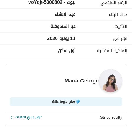
الرقم المرجعي
بيوت - 5000802-voYojt
السعر الاجمالي بعد خصم 45% : 27,500,000
================================================
حالة البناء
قيد الإنشاء
التأثيث
غير المفروشة
تقسيط مرنة تصل إلى 12 عامًا. 
الموقع:
 في قلب المربع الذهبي (Golden Square) بالقاهرة الجديدة
نُشِر في
11 يوليو 2026
================================================
الملكية العقارية
أول سكن
"Strive Realty: أكثر من 8 سنوات من الخبرة في خدمات العقارات"
المدرب تدريبًا عاليًا مكرس لمساعدتك في العثور على أفضل الفرص العق
Maria George
نحن نغطي المناطق الرئيسية بما في ذلك:
والساحل الشمالي
معلن بجودة عالية
في كل خطوة على الطريق. 
اتصل بنا للاستشارة: 
عرض معلومات الاتصال
Strive realty
عرض جميع العقارات
نحن مستعدون دائمًا لمساعدتك!