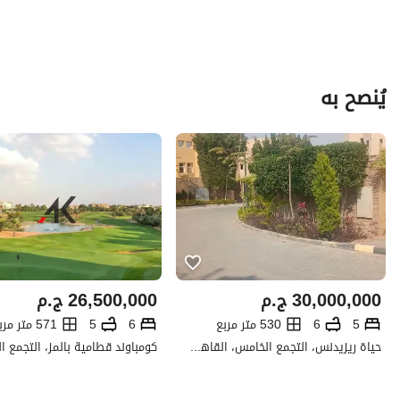
يُنصح به
30,000,000
ج.م
26,500,000
ج.م
5
6
530 متر مربع
6
5
571 متر مربع
حياة ريزيدنس، التجمع الخامس، القاهرة الجديدة، القاهرة