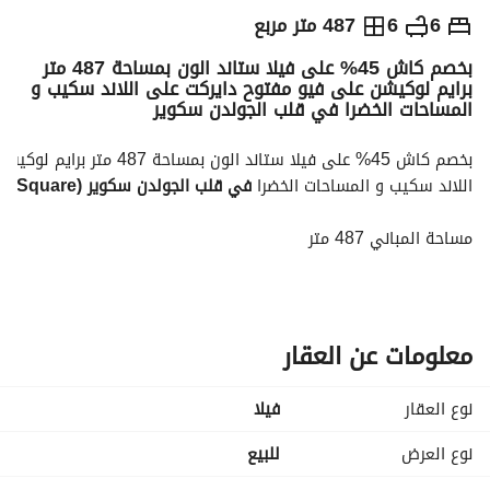
ج.م
27,500,000
6
6
487 متر مربع
بخصم كاش 45% على فيلا ستاند الون بمساحة 487 متر
والمؤشرات
الاماكن القريبة
برايم لوكيشن على فيو مفتوح دايركت على اللاند سكيب و
المساحات الخضرا في قلب الجولدن سكوير
اللاند سكيب و المساحات الخضرا 
في قلب الجولدن سكوير (Golden Square) بالقاهرة الجديدة
مساحة المباني 487 متر
مساحة الارض 300 م
6 غرف نوم
6 حمامات
معلومات عن العقار
رسيبشن كبير 3 قطع
نوع العقار
فیلا
غرفة للناني بحمام خاص
نوع العرض
للبيع