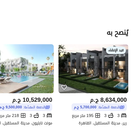
_____________________________________
يُنصح به
لمزيد من المعلومات تواصل معنا علي : 
عرض معلومات الاتصال
قيد الإنشاء
8,634,000
ج.م
10,529,000
ج.م
الدفعة المقدّمة:
5,700,000 ج.م
الدفعة المقدّمة:
9,500,000 ج.م
3
3
195 متر مربع
3
3
218 متر مربع
رير، مدينة المستقبل، القاهرة
مونت نابليون، مدينة المستقبل، ا