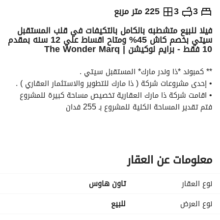
ج.م
9,300,000
3
3
225 متر مربع
فيلا للبيع متشطبه بالكامل بالتكيفات في قلب المستقبل
والمؤشرات
الاماكن القريبة
سيتي بخصم كاش 45% ومتاح اقساط علي 12 سنه بمقدم
10 فقط - برايم لوكيشن | The Wonder Marq
** كمبوند *ذا وندر مارك* المستقبل سيتي . 
• إحدى مشروعات شركة ( ذا مارك للتطوير والاستثمار العقاري ) . 
• اقامت شركة ذا مارك العقارية تخصيص مساحة كبيرة للمشروع 
فتم تقدير المساحة الكلية للمشروع بـ 255 فدان
• يتميز المشروع بتنوع الوحدات ما بين التاون هاوس والفيلات 
المستقلة . 
** مواصفات الوحده :
معلومات عن العقار
** مساحه المبني : 225 متر + 46 متر جاردن. 
نوع العقار
تاون هاوس
• 3 غرفه نوم ماستر . 
نوع العرض
للبيع