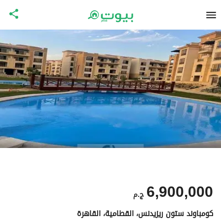
6,900,000
ج.م
كومباوند ستون ريزيدنس، القطامية، القاهرة