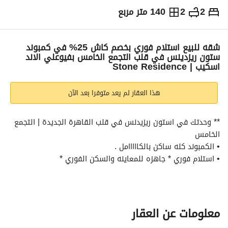
2
2
140 متر مربع
ج.م
6,900,000
التفاصيل
الاتجاهات والمؤشرات
رهن عقاري
الا
شقه للبيع استلام فوري بخصم كاش 25% في كمبوند
ستون ريزدينس في قلب التجمع الخامس بفيوعلي الاند
اسكيب | Stone Residence
هذا العقار لم يعد متوفرا بعد الآن
** وحدتك في استون ريزيدنس في قلب القاهرة الجديدة | التجمع 
الخامس
• الكمبوند كله ساكن بالكااااامل . 
• استلام فوري * جاهزه للمعاينه والسكن الفوري *
** المطور العقاري : PRE
** مواصفات الوحده :
معلومات عن العقار
** مساحه المبني : 140 متر . 