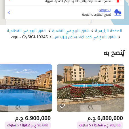
تصفح المستشفيات والعيادات والمراكز الصحية القريبة
المتنزهات
تصفح المتنزهات القريبة
الصفحة الرئيسية
شقق للبيع في القاهرة
شقق للبيع في القطامية
شقق للبيع في كومباوند ستون ريزيدنس
10345-GySfCi - بيوت
يُنصح به
6,800,000
ج.م
6,900,000
ج.م
90,600 ج.م شهريًا / 5 سنوات
90,600 ج.م شهريًا / 5 سنوات