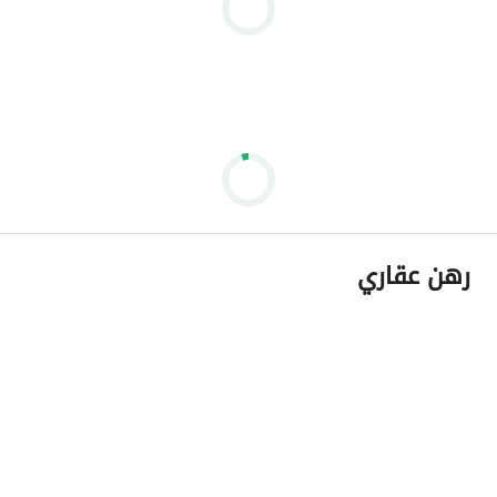
** اجمالي السعر :
• السعر : 6,900,000 جنيه . 
• خصم مميز علي سعر الوحدة . 
_____________________________________
لمزيد من المعلومات تواصل معنا علي : 
عرض معلومات الاتصال
رهن عقاري