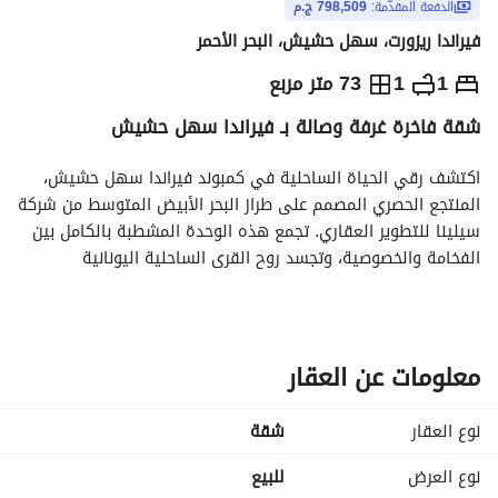
الدفعة المقدّمة:
798,509 ج.م
فيراندا ريزورت، سهل حشيش، البحر الأحمر
ج.م
7,985,098
1
1
73 متر مربع
شقة فاخرة غرفة وصالة بـ فيراندا سهل حشيش
والمؤشرات
الاماكن القريبة
اكتشف رقي الحياة الساحلية في كمبوند فيراندا سهل حشيش، 
المنتجع الحصري المصمم على طراز البحر الأبيض المتوسط من شركة 
سيلينا للتطوير العقاري. تجمع هذه الوحدة المشطبة بالكامل بين 
الفخامة والخصوصية، وتجسد روح القرى الساحلية اليونانية 
والتوسكانية الراقية على ساحل البحر الأحمر. 
تفاصيل العقار:
المشروع: فيراندا سهل حشيش (منطقة G، مبنى GA14)
النموذج: ألكساندرا (غرفة نوم واحدة)
معلومات عن العقار
المساحة: 73 متر مربع
الدور: الأول
نوع العقار
شقة
التقسيم الداخلي: غرفة نوم رئيسية، حمام، ريسيبشن ومساحة 
لتناول الطعام، مطبخ زاوية، وتراس خاص كبير (3.38 م × 2.40 
نوع العرض
للبيع
م) يطل على البحيرات الصناعية والمساحات الخضراء. 