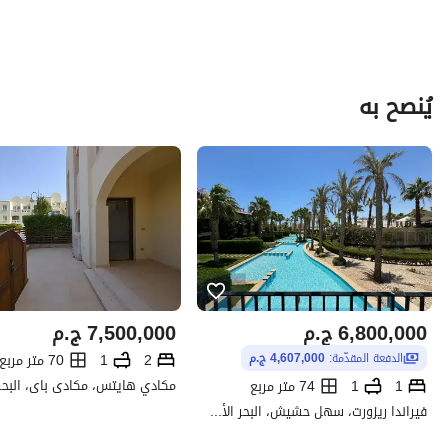
يُنصح به
6,800,000
ج.م
7,500,000
ج.م
2
1
70 متر مربع
الدفعة المقدّمة:
4,607,000 ج.م
مكادي هايتس، مكادى باى، البحر 
1
1
74 متر مربع
فيراندا ريزورت، سهل حشيش، البحر الأحمر